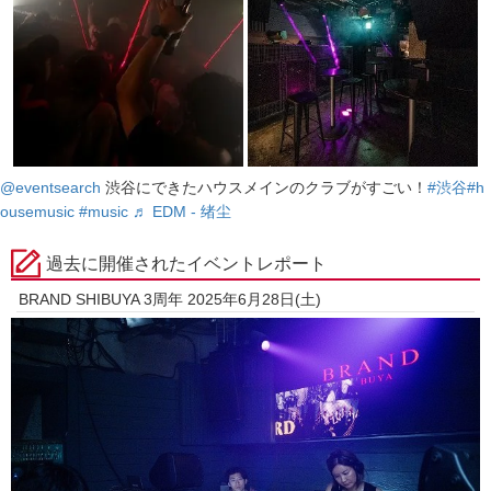
@eventsearch
渋谷にできたハウスメインのクラブがすごい！
#渋谷
#h
ousemusic
#music
♬ EDM - 绪尘
過去に開催されたイベントレポート
BRAND SHIBUYA 3周年 2025年6月28日(土)