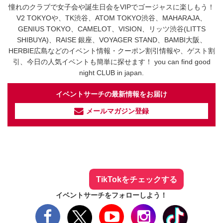
憧れのクラブで女子会や誕生日会をVIPでゴージャスに楽しもう！
V2 TOKYOや、TK渋谷、ATOM TOKYO渋谷、MAHARAJA、
GENIUS TOKYO、CAMELOT、VISION、リッツ渋谷(LITTS
SHIBUYA)、RAISE 銀座、VOYAGER STAND、BAMBI大阪、
HERBIE広島などのイベント情報・クーポン割引情報や、ゲスト割
引、今日の人気イベントも簡単に探せます！ you can find good
night CLUB in japan.
イベントサーチの最新情報をお届け
メールマガジン登録
イベントサーチ - TikTok
人気のお店を動画で配信中！
気になる今話題の人気情報も
最新のイベント情報やお得なクーポン
まとめてTikTokでチェックしよう！
TikTokをチェックする
イベントサーチをフォローしよう！