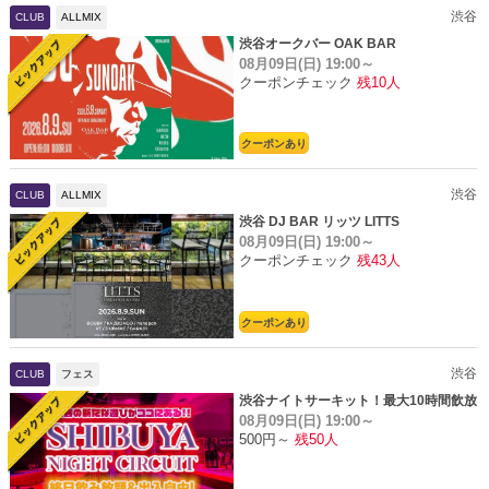
渋谷
CLUB
ALLMIX
渋谷オークバー OAK BAR
08月09日(日)
19:00～
クーポンチェック
残10人
クーポンあり
渋谷
CLUB
ALLMIX
渋谷 DJ BAR リッツ LITTS
08月09日(日)
19:00～
クーポンチェック
残43人
クーポンあり
渋谷
CLUB
フェス
渋谷ナイトサーキット！最大10時間飲放
08月09日(日)
19:00～
題
500円～
残50人