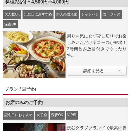
料理7品付＊4,500円⇒4,000円
大人数OK
記念日におすすめ
大人の隠れ家
シャンパン
ゴージャス
深夜OK
周りを気にせず貸し切りでお楽
しみいただけるコースが登場！
2時間飲み放題付きでゆったり
特...
詳細を見る
プラン / 席予約
お席のみのご予約
記念日におすすめ
女子会
深夜OK
VIP席
渋谷クラブブランドで最高の夜