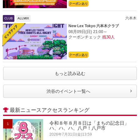
クーポンあり
六本木
CLUB
ALLMIX
New Lex Tokyo 六本木クラブ
08月09日(日)
21:00～
クーポンチェック
残30人
クーポンあり
もっと読み込む
渋谷のイベント一覧へ
最新ニュースアクセスランキング
令和８年８月８日は「まちの記念日」
1
ハ、ハ、ハ、八戸！八戸市
2026年7月31日(金)13:59