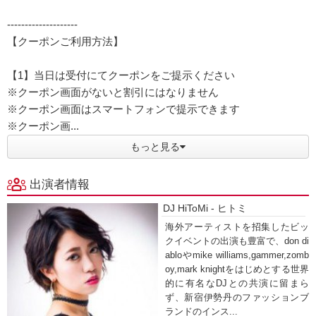
--------------------
【クーポンご利用方法】
【1】当日は受付にてクーポンをご提示ください
※クーポン画面がないと割引にはなりません
※クーポン画面はスマートフォンで提示できます
※クーポン画...
もっと見る
出演者情報
DJ HiToMi - ヒトミ
海外アーティストを招集したビッ
クイベントの出演も豊富で、don di
abloやmike williams,gammer,zomb
oy,mark knightをはじめとする世界
的に有名なDJとの共演に留まら
ず、新宿伊勢丹のファッションブ
ランドのインス...