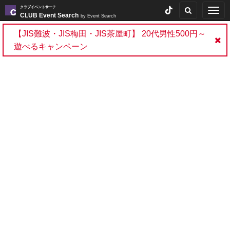
クラブイベントサーチ
Togg
CLUB Event Search
by Event Search
navig
【JIS難波・JIS梅田・JIS茶屋町】 20代男性500円～
遊べるキャンペーン