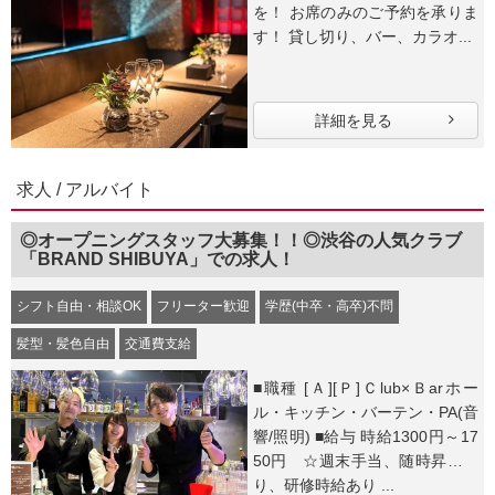
を！ お席のみのご予約を承りま
す！ 貸し切り、バー、カラオ...
詳細を見る
求人 / アルバイト
◎オープニングスタッフ大募集！！◎渋谷の人気クラブ
「BRAND SHIBUYA」での求人！
シフト自由・相談OK
フリーター歓迎
学歴(中卒・高卒)不問
髪型・髪色自由
交通費支給
■職種 [Ａ][Ｐ]Ｃlub×Ｂarホー
ル・キッチン・バーテン・PA(音
響/照明) ■給与 時給1300円～17
50円 ☆週末手当、随時昇給あ
り、研修時給あり ...