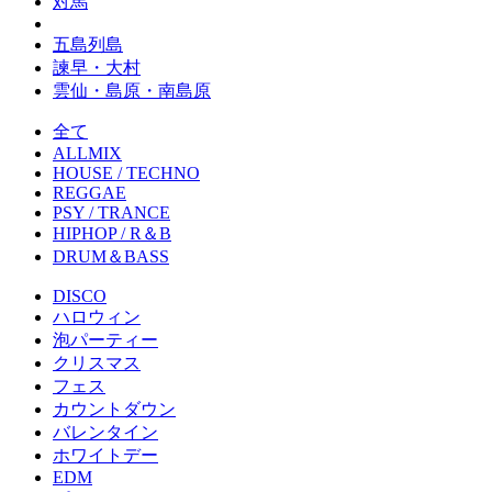
対馬
五島列島
諫早・大村
雲仙・島原・南島原
全て
ALLMIX
HOUSE / TECHNO
REGGAE
PSY / TRANCE
HIPHOP / R＆B
DRUM＆BASS
DISCO
ハロウィン
泡パーティー
クリスマス
フェス
カウントダウン
バレンタイン
ホワイトデー
EDM