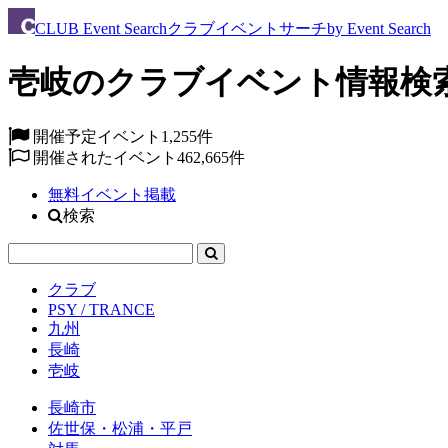
CLUB
Event Search
クラブイベントサーチ
by Event Search
壱岐のクラブイベント情報検
開催予定イベント
1,255件
開催されたイベント
462,665件
無料イベント掲載
検索
クラブ
PSY / TRANCE
九州
長崎
壱岐
長崎市
佐世保・松浦・平戸