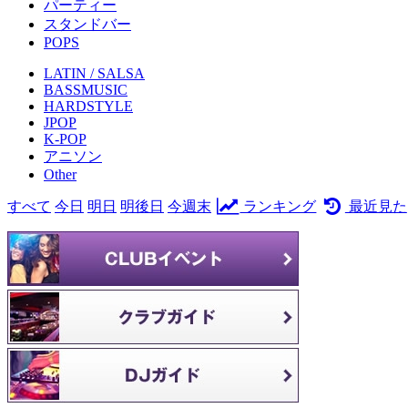
パーティー
スタンドバー
POPS
LATIN / SALSA
BASSMUSIC
HARDSTYLE
JPOP
K-POP
アニソン
Other
すべて
今日
明日
明後日
今週末
ランキング
最近見た