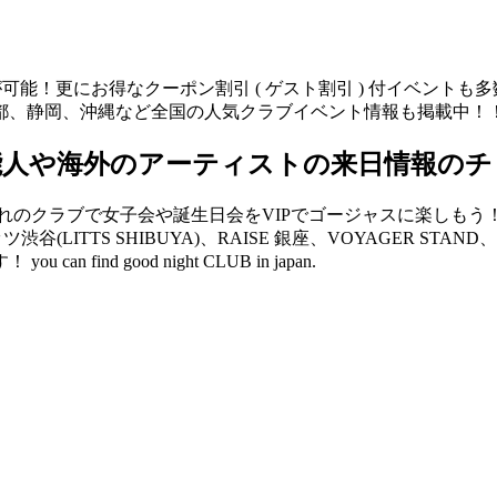
が可能！更にお得なクーポン割引 ( ゲスト割引 ) 付イベント
都、静岡、沖縄など全国の人気クラブイベント情報も掲載中！
能人や海外のアーティストの来日情報のチ
クラブで女子会や誕生日会をVIPでゴージャスに楽しもう！ V2 
リッツ渋谷(LITTS SHIBUYA)、RAISE 銀座、VOYAGER 
d good night CLUB in japan.