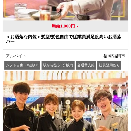
時給1,000円～
＜お洒落な内装＞髪型/髪色自由で従業員満足度高いお洒落
バー
アルバイト
福岡/福岡市
シフト自由・相談OK
駅から徒歩5分以内
交通費支給
社員登用あり