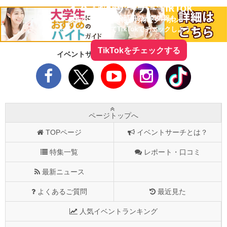
イベントサーチ - TikTok
人気のお店を動画で配信中！
気になる今話題の人気情報も
最新のイベント情報やお得なクーポン
まとめてTikTokでチェックしよう！
TikTokをチェックする
イベントサーチをフォローしよう！
ページトップへ
TOPページ
イベントサーチとは？
特集一覧
レポート・口コミ
最新ニュース
よくあるご質問
最近見た
人気イベントランキング