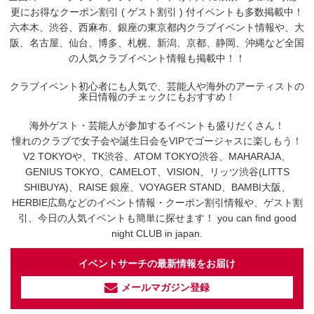
更にお得なクーポン割引 ( ゲスト割引 ) 付イベントも多数掲載中！
六本木、渋谷、西麻布、銀座の東京都内クラブイベント情報や、大
阪、名古屋、仙台、博多、札幌、新潟、京都、静岡、沖縄など全国
の人気クラブイベント情報も掲載中！！
クラブイベント初心者にも人気で、芸能人や海外のアーティストの
来日情報のチェックにもおすすめ！
海外ゲスト・芸能人が参加するイベントも盛りだくさん！
憧れのクラブで女子会や誕生日会をVIPでゴージャスに楽しもう！
V2 TOKYOや、TK渋谷、ATOM TOKYO渋谷、MAHARAJA、
GENIUS TOKYO、CAMELOT、VISION、リッツ渋谷(LITTS
SHIBUYA)、RAISE 銀座、VOYAGER STAND、BAMBI大阪、
HERBIE広島などのイベント情報・クーポン割引情報や、ゲスト割
引、今日の人気イベントも簡単に探せます！ you can find good
night CLUB in japan.
イベントサーチの最新情報をお届け
メールマガジン登録