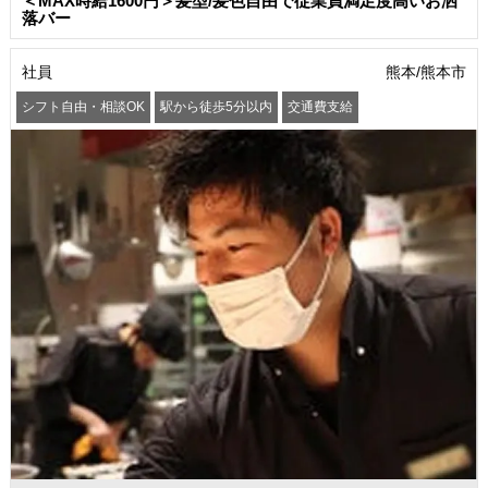
＜MAX時給1600円＞髪型/髪色自由で従業員満足度高いお洒
落バー
社員
熊本/熊本市
シフト自由・相談OK
駅から徒歩5分以内
交通費支給