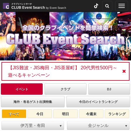
クラブイベントサーチ
Togg
CLUB Event Search
by Event Search
navig
【JIS難波・JIS梅田・JIS茶屋町】 20代男性500円～
遊べるキャンペーン
イベント
クラブ
DJ
海外・有名ゲスト出演特集
今日のイベントランキング
すべて
今日
明日
今週末
ランキング
伊万里・有田
全ジャンル
▼
▼