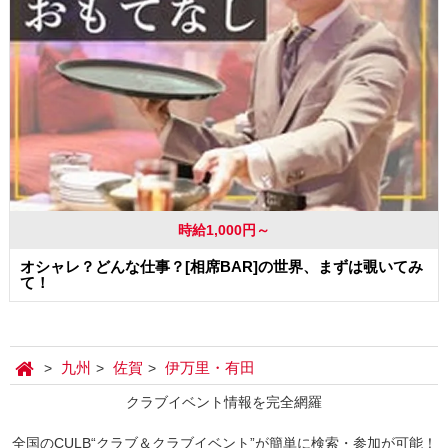
時給1,000円～
オシャレ？どんな仕事？[相席BAR]の世界、まずは覗いてみ
て！
九州
佐賀
伊万里・有田
クラブイベント情報を完全網羅
全国のCULB“クラブ＆クラブイベント”が簡単に検索・参加が可能！