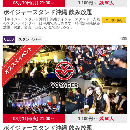
08月10日(月) 21:00～
1,100円～
残 50人
ボイジャースタンド沖縄 飲み放題
【ボイジャースタンド沖縄】沖縄ボイジャースタンド！人気
クーポンあり
のスタンディングバーは沖縄で楽しめます！時間無制限飲み
放題！お酒、交流、出会いが全て楽しめる...
那覇
CLUB
スタンドバー
08月11日(火) 21:00～
1,100円～
残 50人
ボイジャースタンド沖縄 飲み放題