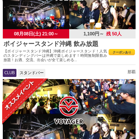
08月08日(土) 21:00～
1,100円～
残 50人
ボイジャースタンド沖縄 飲み放題
【ボイジャースタンド沖縄】沖縄ボイジャースタンド！人気
クーポンあり
のスタンディングバーは沖縄で楽しめます！時間無制限飲み
放題！お酒、交流、出会いが全て楽しめる...
那覇
CLUB
スタンドバー