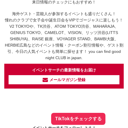
来日情報のチェックにもおすすめ！
海外ゲスト・芸能人が参加するイベントも盛りだくさん！
憧れのクラブで女子会や誕生日会をVIPでゴージャスに楽しもう！
V2 TOKYOや、TK渋谷、ATOM TOKYO渋谷、MAHARAJA、
GENIUS TOKYO、CAMELOT、VISION、リッツ渋谷(LITTS
SHIBUYA)、RAISE 銀座、VOYAGER STAND、BAMBI大阪、
HERBIE広島などのイベント情報・クーポン割引情報や、ゲスト割
引、今日の人気イベントも簡単に探せます！ you can find good
night CLUB in japan.
イベントサーチの最新情報をお届け
メールマガジン登録
イベントサーチ - TikTok
人気のお店を動画で配信中！
気になる今話題の人気情報も
最新のイベント情報やお得なクーポン
まとめてTikTokでチェックしよう！
TikTokをチェックする
イベントサーチをフォローしよう！