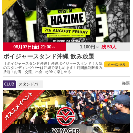
08月07日(金) 21:00～
1,100円～
残 50人
ボイジャースタンド沖縄 飲み放題
【ボイジャースタンド沖縄】沖縄ボイジャースタンド！人気
クーポンあり
のスタンディングバーは沖縄で楽しめます！時間無制限飲み
放題！お酒、交流、出会いが全て楽しめる...
那覇
CLUB
スタンドバー