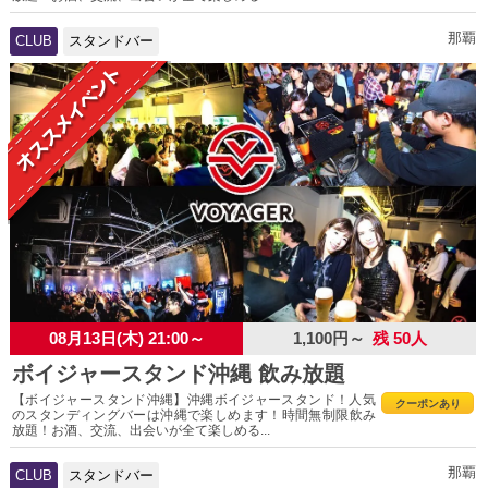
那覇
CLUB
スタンドバー
08月13日(木) 21:00～
1,100円～
残 50人
ボイジャースタンド沖縄 飲み放題
【ボイジャースタンド沖縄】沖縄ボイジャースタンド！人気
クーポンあり
のスタンディングバーは沖縄で楽しめます！時間無制限飲み
放題！お酒、交流、出会いが全て楽しめる...
那覇
CLUB
スタンドバー