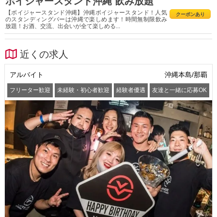
ボイジャースタンド沖縄 飲み放題
【ボイジャースタンド沖縄】沖縄ボイジャースタンド！人気
クーポンあり
のスタンディングバーは沖縄で楽しめます！時間無制限飲み
放題！お酒、交流、出会いが全て楽しめる...
近くの求人
アルバイト
沖縄本島/那覇
フリーター歓迎
未経験・初心者歓迎
経験者優遇
友達と一緒に応募OK
髪型・髪色自由
服装自由
ピアスOK
髭(ひげ)OK