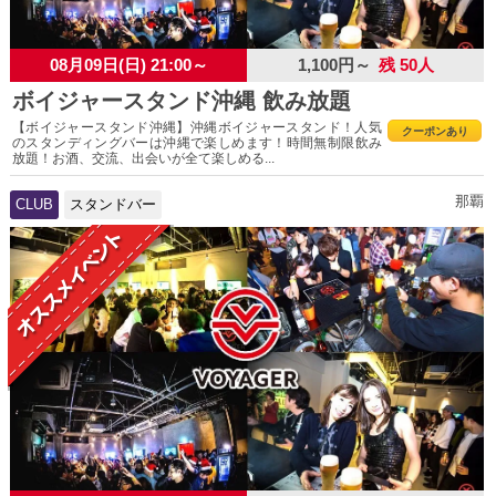
08月09日(日) 21:00～
1,100円～
残 50人
ボイジャースタンド沖縄 飲み放題
【ボイジャースタンド沖縄】沖縄ボイジャースタンド！人気
クーポンあり
のスタンディングバーは沖縄で楽しめます！時間無制限飲み
放題！お酒、交流、出会いが全て楽しめる...
那覇
CLUB
スタンドバー