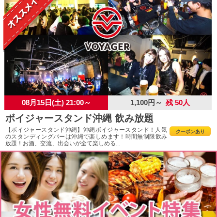
08月15日(土) 21:00～
1,100円～
残 50人
ボイジャースタンド沖縄 飲み放題
【ボイジャースタンド沖縄】沖縄ボイジャースタンド！人気
クーポンあり
のスタンディングバーは沖縄で楽しめます！時間無制限飲み
放題！お酒、交流、出会いが全て楽しめる...