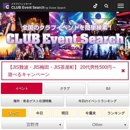
クラブイベントサーチ
Togg
CLUB Event Search
by Event Search
navig
【JIS難波・JIS梅田・JIS茶屋町】 20代男性500円～
遊べるキャンペーン
イベント
クラブ
DJ
海外・有名ゲスト出演特集
今日のイベントランキング
すべて
今日
明日
今週末
ランキング
宜野湾
Other
▼
▼