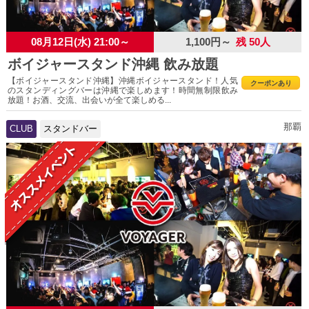
08月12日(水) 21:00～
1,100円～
残 50人
ボイジャースタンド沖縄 飲み放題
【ボイジャースタンド沖縄】沖縄ボイジャースタンド！人気
クーポンあり
のスタンディングバーは沖縄で楽しめます！時間無制限飲み
放題！お酒、交流、出会いが全て楽しめる...
那覇
CLUB
スタンドバー