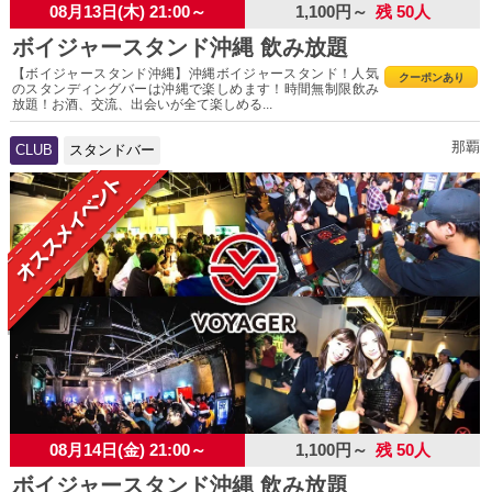
08月13日(木) 21:00～
1,100円～
残 50人
ボイジャースタンド沖縄 飲み放題
【ボイジャースタンド沖縄】沖縄ボイジャースタンド！人気
クーポンあり
のスタンディングバーは沖縄で楽しめます！時間無制限飲み
放題！お酒、交流、出会いが全て楽しめる...
那覇
CLUB
スタンドバー
08月14日(金) 21:00～
1,100円～
残 50人
ボイジャースタンド沖縄 飲み放題