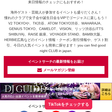
来日情報のチェックにもおすすめ！
海外ゲスト・芸能人が参加するイベントも盛りだくさん！
憧れのクラブで女子会や誕生日会をVIPでゴージャスに楽しもう！
V2 TOKYOや、TK渋谷、ATOM TOKYO渋谷、MAHARAJA、
GENIUS TOKYO、CAMELOT、VISION、リッツ渋谷(LITTS
SHIBUYA)、RAISE 銀座、VOYAGER STAND、BAMBI大阪、
HERBIE広島などのイベント情報・クーポン割引情報や、ゲスト割
引、今日の人気イベントも簡単に探せます！ you can find good
night CLUB in japan.
イベントサーチの最新情報をお届け
メールマガジン登録
イベントサーチ - TikTok
人気のお店を動画で配信中！
気になる今話題の人気情報も
最新のイベント情報やお得なクーポン
まとめてTikTokでチェックしよう！
TikTokをチェックする
イベントサーチをフォローしよう！