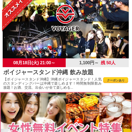
08月18日(火) 21:00～
1,100円～
残 50人
ボイジャースタンド沖縄 飲み放題
【ボイジャースタンド沖縄】沖縄ボイジャースタンド！人気
クーポンあり
のスタンディングバーは沖縄で楽しめます！時間無制限飲み
放題！お酒、交流、出会いが全て楽しめる...