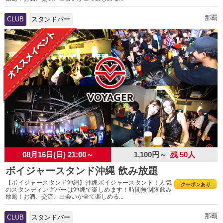
那覇
CLUB
スタンドバー
08月16日(日) 21:00～
1,100円～
残 50人
ボイジャースタンド沖縄 飲み放題
【ボイジャースタンド沖縄】沖縄ボイジャースタンド！人気
クーポンあり
のスタンディングバーは沖縄で楽しめます！時間無制限飲み
放題！お酒、交流、出会いが全て楽しめる...
那覇
CLUB
スタンドバー