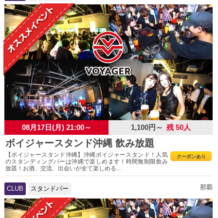
08月17日(月) 21:00～
1,100円～
残 50人
ボイジャースタンド沖縄 飲み放題
【ボイジャースタンド沖縄】沖縄ボイジャースタンド！人気
クーポンあり
のスタンディングバーは沖縄で楽しめます！時間無制限飲み
放題！お酒、交流、出会いが全て楽しめる...
那覇
CLUB
スタンドバー