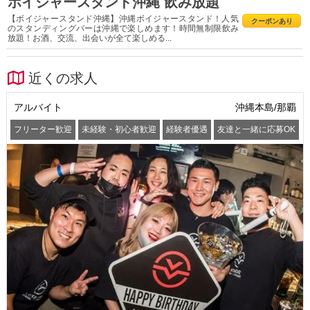
ボイジャースタンド沖縄 飲み放題
【ボイジャースタンド沖縄】沖縄ボイジャースタンド！人気
クーポンあり
のスタンディングバーは沖縄で楽しめます！時間無制限飲み
放題！お酒、交流、出会いが全て楽しめる...
近くの求人
アルバイト
沖縄本島/那覇
フリーター歓迎
未経験・初心者歓迎
経験者優遇
友達と一緒に応募OK
髪型・髪色自由
服装自由
ピアスOK
髭(ひげ)OK