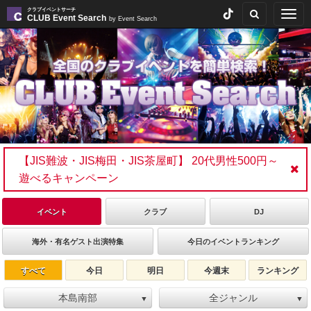
クラブイベントサーチ
Togg
CLUB Event Search
by Event Search
navig
【JIS難波・JIS梅田・JIS茶屋町】 20代男性500円～
遊べるキャンペーン
イベント
クラブ
DJ
海外・有名ゲスト出演特集
今日のイベントランキング
すべて
今日
明日
今週末
ランキング
本島南部
全ジャンル
▼
▼