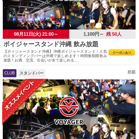
08月11日(火) 21:00～
1,100円～
残 50人
ボイジャースタンド沖縄 飲み放題
【ボイジャースタンド沖縄】沖縄ボイジャースタンド！人気
クーポンあり
のスタンディングバーは沖縄で楽しめます！時間無制限飲み
放題！お酒、交流、出会いが全て楽しめる...
那覇
CLUB
スタンドバー