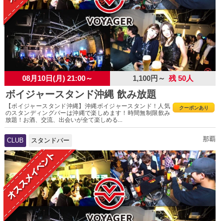
08月10日(月) 21:00～
1,100円～
残 50人
ボイジャースタンド沖縄 飲み放題
【ボイジャースタンド沖縄】沖縄ボイジャースタンド！人気
クーポンあり
のスタンディングバーは沖縄で楽しめます！時間無制限飲み
放題！お酒、交流、出会いが全て楽しめる...
那覇
CLUB
スタンドバー