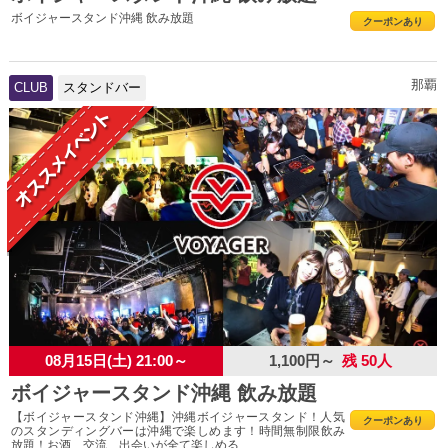
ボイジャースタンド沖縄 飲み放題
クーポンあり
那覇
CLUB
スタンドバー
08月15日(土) 21:00～
1,100円～
残 50人
ボイジャースタンド沖縄 飲み放題
【ボイジャースタンド沖縄】沖縄ボイジャースタンド！人気
クーポンあり
のスタンディングバーは沖縄で楽しめます！時間無制限飲み
放題！お酒、交流、出会いが全て楽しめる...