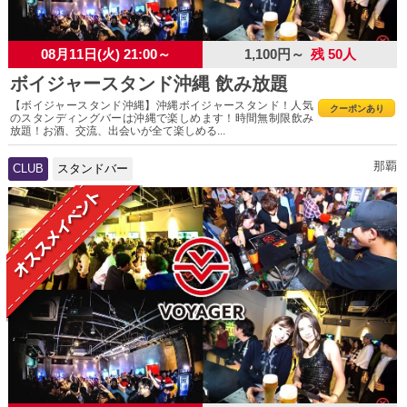
08月11日(火) 21:00～
1,100円～
残 50人
ボイジャースタンド沖縄 飲み放題
【ボイジャースタンド沖縄】沖縄ボイジャースタンド！人気
クーポンあり
のスタンディングバーは沖縄で楽しめます！時間無制限飲み
放題！お酒、交流、出会いが全て楽しめる...
那覇
CLUB
スタンドバー