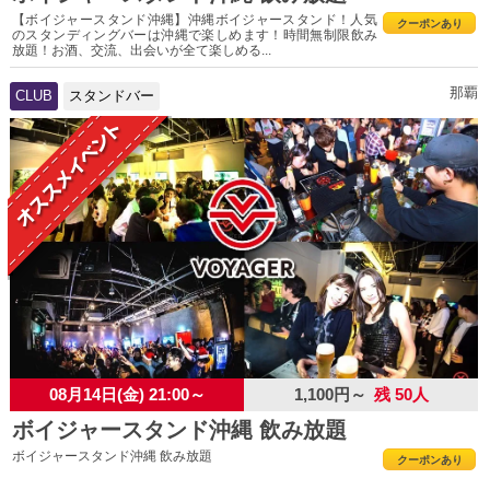
【ボイジャースタンド沖縄】沖縄ボイジャースタンド！人気
クーポンあり
のスタンディングバーは沖縄で楽しめます！時間無制限飲み
放題！お酒、交流、出会いが全て楽しめる...
那覇
CLUB
スタンドバー
08月14日(金) 21:00～
1,100円～
残 50人
ボイジャースタンド沖縄 飲み放題
ボイジャースタンド沖縄 飲み放題
クーポンあり