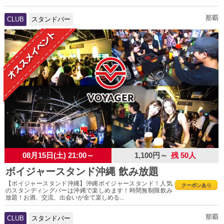
那覇
CLUB
スタンドバー
08月15日(土) 21:00～
1,100円～
残 50人
ボイジャースタンド沖縄 飲み放題
【ボイジャースタンド沖縄】沖縄ボイジャースタンド！人気
クーポンあり
のスタンディングバーは沖縄で楽しめます！時間無制限飲み
放題！お酒、交流、出会いが全て楽しめる...
那覇
CLUB
スタンドバー