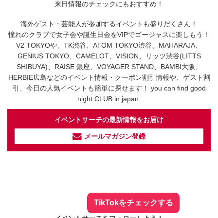
来日情報のチェックにもおすすめ！
海外ゲスト・芸能人が参加するイベントも盛りだくさん！
憧れのクラブで女子会や誕生日会をVIPでゴージャスに楽しもう！
V2 TOKYOや、TK渋谷、ATOM TOKYO渋谷、MAHARAJA、
GENIUS TOKYO、CAMELOT、VISION、リッツ渋谷(LITTS
SHIBUYA)、RAISE 銀座、VOYAGER STAND、BAMBI大阪、
HERBIE広島などのイベント情報・クーポン割引情報や、ゲスト割
引、今日の人気イベントも簡単に探せます！ you can find good
night CLUB in japan.
イベントサーチの最新情報をお届け
メールマガジン登録
イベントサーチ - TikTok
人気のお店を動画で配信中！
気になる今話題の人気情報も
最新のイベント情報やお得なクーポン
まとめてTikTokでチェックしよう！
TikTokをチェックする