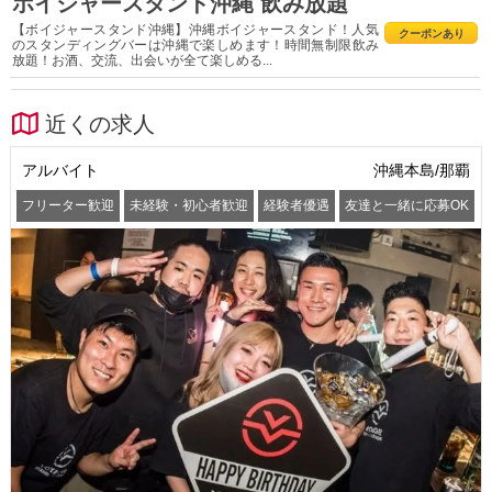
ボイジャースタンド沖縄 飲み放題
【ボイジャースタンド沖縄】沖縄ボイジャースタンド！人気
クーポンあり
のスタンディングバーは沖縄で楽しめます！時間無制限飲み
放題！お酒、交流、出会いが全て楽しめる...
近くの求人
アルバイト
沖縄本島/那覇
フリーター歓迎
未経験・初心者歓迎
経験者優遇
友達と一緒に応募OK
髪型・髪色自由
服装自由
ピアスOK
髭(ひげ)OK