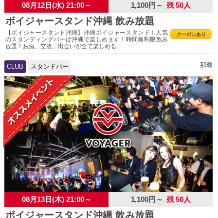
08月12日(水) 21:00～
1,100円～
残 50人
ボイジャースタンド沖縄 飲み放題
【ボイジャースタンド沖縄】沖縄ボイジャースタンド！人気
クーポンあり
のスタンディングバーは沖縄で楽しめます！時間無制限飲み
放題！お酒、交流、出会いが全て楽しめる...
那覇
CLUB
スタンドバー
08月13日(木) 21:00～
1,100円～
残 50人
ボイジャースタンド沖縄 飲み放題