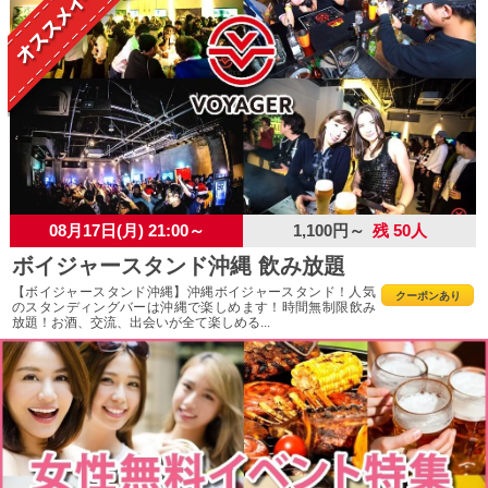
08月17日(月) 21:00～
1,100円～
残 50人
ボイジャースタンド沖縄 飲み放題
【ボイジャースタンド沖縄】沖縄ボイジャースタンド！人気
クーポンあり
のスタンディングバーは沖縄で楽しめます！時間無制限飲み
放題！お酒、交流、出会いが全て楽しめる...