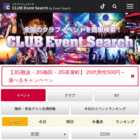
クラブイベントサーチ
Togg
CLUB Event Search
by Event Search
navig
【JIS難波・JIS梅田・JIS茶屋町】 20代男性500円～
遊べるキャンペーン
イベント
クラブ
DJ
海外・有名ゲスト出演特集
今日のイベントランキング
すべて
今日
明日
今週末
ランキング
那覇
EDM
▼
▼