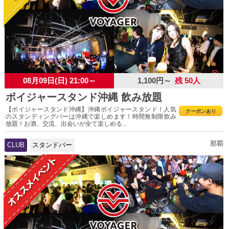
08月09日(日) 21:00～
1,100円～
残 50人
ボイジャースタンド沖縄 飲み放題
【ボイジャースタンド沖縄】沖縄ボイジャースタンド！人気
クーポンあり
のスタンディングバーは沖縄で楽しめます！時間無制限飲み
放題！お酒、交流、出会いが全て楽しめる...
那覇
CLUB
スタンドバー