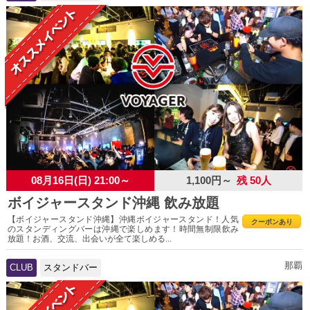
08月16日(日) 21:00～
1,100円～
残 50人
ボイジャースタンド沖縄 飲み放題
【ボイジャースタンド沖縄】沖縄ボイジャースタンド！人気
クーポンあり
のスタンディングバーは沖縄で楽しめます！時間無制限飲み
放題！お酒、交流、出会いが全て楽しめる...
那覇
CLUB
スタンドバー