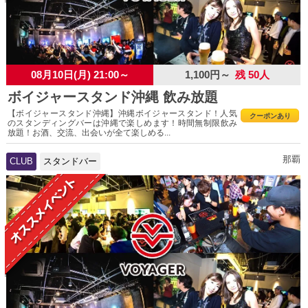
08月10日(月) 21:00～
1,100円～
残 50人
ボイジャースタンド沖縄 飲み放題
【ボイジャースタンド沖縄】沖縄ボイジャースタンド！人気
クーポンあり
のスタンディングバーは沖縄で楽しめます！時間無制限飲み
放題！お酒、交流、出会いが全て楽しめる...
那覇
CLUB
スタンドバー