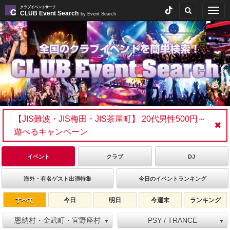
クラブイベントサーチ
Togg
CLUB Event Search
by Event Search
navig
【JIS難波・JIS梅田・JIS茶屋町】 20代男性500円～
遊べるキャンペーン
イベント
クラブ
DJ
海外・有名ゲスト出演特集
今日のイベントランキング
すべて
今日
明日
今週末
ランキング
恩納村・金武町・宜野座村
PSY / TRANCE
▼
▼