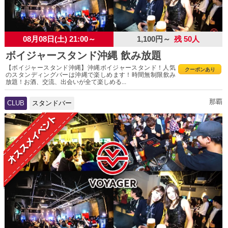
08月08日(土) 21:00～
1,100円～
残 50人
ボイジャースタンド沖縄 飲み放題
【ボイジャースタンド沖縄】沖縄ボイジャースタンド！人気
クーポンあり
のスタンディングバーは沖縄で楽しめます！時間無制限飲み
放題！お酒、交流、出会いが全て楽しめる...
那覇
CLUB
スタンドバー