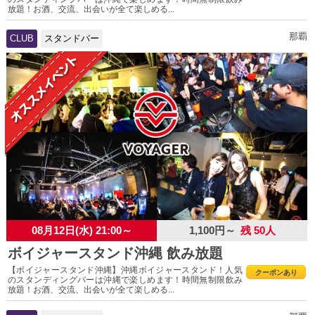
放題！お酒、交流、出会いが全て楽しめる...
那覇
CLUB
スタンドバー
08月12日(水) 21:00～
1,100円～
残 50人
ボイジャースタンド沖縄 飲み放題
【ボイジャースタンド沖縄】沖縄ボイジャースタンド！人気
クーポンあり
のスタンディングバーは沖縄で楽しめます！時間無制限飲み
放題！お酒、交流、出会いが全て楽しめる...