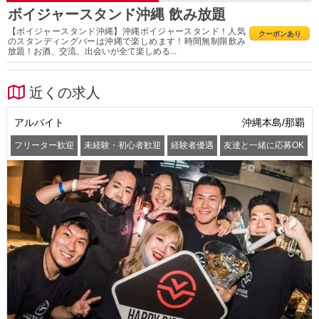
ボイジャースタンド沖縄 飲み放題
【ボイジャースタンド沖縄】沖縄ボイジャースタンド！人気
クーポンあり
のスタンディングバーは沖縄で楽しめます！時間無制限飲み
放題！お酒、交流、出会いが全て楽しめる...
近くの求人
アルバイト
沖縄本島/那覇
フリーター歓迎
未経験・初心者歓迎
経験者優遇
友達と一緒に応募OK
髪型・髪色自由
服装自由
ピアスOK
髭(ひげ)OK