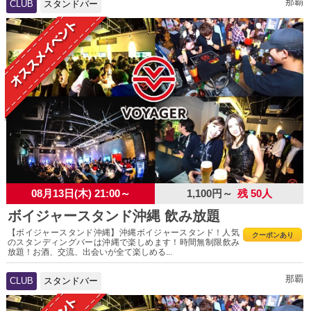
那覇
CLUB
スタンドバー
08月13日(木) 21:00～
1,100円～
残 50人
ボイジャースタンド沖縄 飲み放題
【ボイジャースタンド沖縄】沖縄ボイジャースタンド！人気
クーポンあり
のスタンディングバーは沖縄で楽しめます！時間無制限飲み
放題！お酒、交流、出会いが全て楽しめる...
那覇
CLUB
スタンドバー