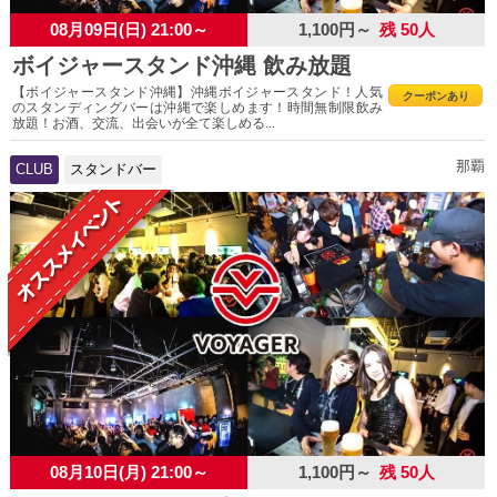
08月09日(日) 21:00～
1,100円～
残 50人
ボイジャースタンド沖縄 飲み放題
【ボイジャースタンド沖縄】沖縄ボイジャースタンド！人気
クーポンあり
のスタンディングバーは沖縄で楽しめます！時間無制限飲み
放題！お酒、交流、出会いが全て楽しめる...
那覇
CLUB
スタンドバー
08月10日(月) 21:00～
1,100円～
残 50人