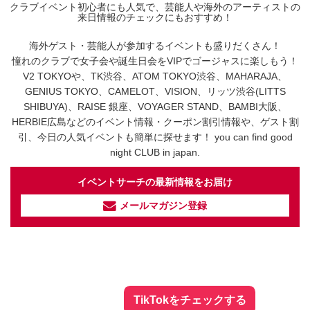
クラブイベント初心者にも人気で、芸能人や海外のアーティストの
来日情報のチェックにもおすすめ！
海外ゲスト・芸能人が参加するイベントも盛りだくさん！
憧れのクラブで女子会や誕生日会をVIPでゴージャスに楽しもう！
V2 TOKYOや、TK渋谷、ATOM TOKYO渋谷、MAHARAJA、
GENIUS TOKYO、CAMELOT、VISION、リッツ渋谷(LITTS
SHIBUYA)、RAISE 銀座、VOYAGER STAND、BAMBI大阪、
HERBIE広島などのイベント情報・クーポン割引情報や、ゲスト割
引、今日の人気イベントも簡単に探せます！ you can find good
night CLUB in japan.
イベントサーチの最新情報をお届け
メールマガジン登録
イベントサーチ - TikTok
人気のお店を動画で配信中！
気になる今話題の人気情報も
最新のイベント情報やお得なクーポン
まとめてTikTokでチェックしよう！
TikTokをチェックする