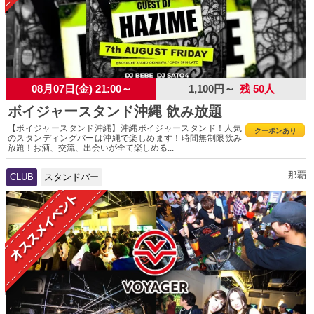
08月07日(金) 21:00～
1,100円～
残 50人
ボイジャースタンド沖縄 飲み放題
【ボイジャースタンド沖縄】沖縄ボイジャースタンド！人気
クーポンあり
のスタンディングバーは沖縄で楽しめます！時間無制限飲み
放題！お酒、交流、出会いが全て楽しめる...
那覇
CLUB
スタンドバー