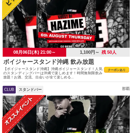
08月06日(木) 21:00～
1,100円～
残 50人
ボイジャースタンド沖縄 飲み放題
【ボイジャースタンド沖縄】沖縄ボイジャースタンド！人気
クーポンあり
のスタンディングバーは沖縄で楽しめます！時間無制限飲み
放題！お酒、交流、出会いが全て楽しめる...
那覇
CLUB
スタンドバー