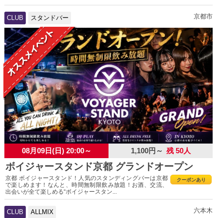
京都市
CLUB
スタンドバー
08月09日(日) 20:00～
1,100円～
残 50人
ボイジャースタンド京都 グランドオープン
京都 ボイジャースタンド！人気のスタンディングバーは京都
クーポンあり
で楽しめます！なんと、時間無制限飲み放題！お酒、交流、
出会いが全て楽しめる“ボイジャースタン...
六本木
CLUB
ALLMIX