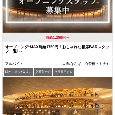
時給1,250円～
オープニング*MAX時給1750円！おしゃれな相席BARスタッ
フ｜週1～
アルバイト
大阪/なんば・心斎橋・ミナミ
駅から徒歩5分以内
交通費支給
社員登用あり