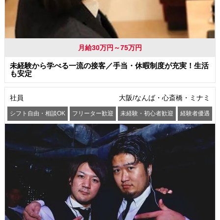
月給30万円～75万円
未経験から学べる一流の接客／手当・休暇制度が充実！生活
も安定
社員
大阪/なんば・心斎橋・ミナミ
シフト自由・相談OK
フリーター歓迎
未経験・初心者歓迎
経験者優遇
交通費支給