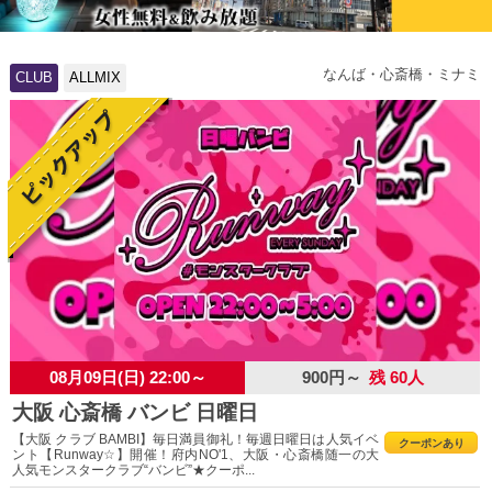
なんば・心斎橋・ミナミ
CLUB
ALLMIX
08月09日(日) 22:00～
900円～
残 60人
大阪 心斎橋 バンビ 日曜日
【大阪 クラブ BAMBI】毎日満員御礼！毎週日曜日は人気イベ
クーポンあり
ント【Runway☆】開催！府内NO'1、大阪・心斎橋随一の大
人気モンスタークラブ“バンビ”★クーポ...