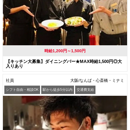
時給1,200円～1,500円
【キッチン大募集】ダイニングバー★MAX時給1,500円◎大
入りあり
社員
大阪/なんば・心斎橋・ミナミ
シフト自由・相談OK
駅から徒歩5分以内
交通費支給