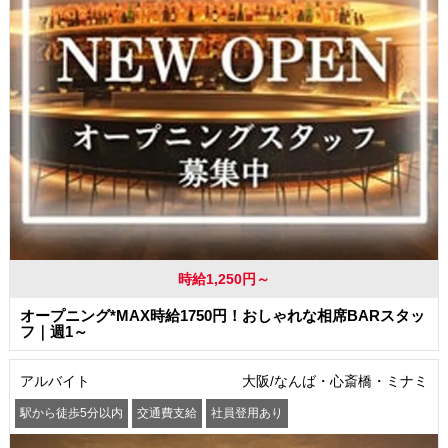
時給1,250円～
オープニング*MAX時給1750円！おしゃれな相席BARスタッ
フ｜週1～
アルバイト
大阪/なんば・心斎橋・ミナミ
駅から徒歩5分以内
交通費支給
社員登用あり