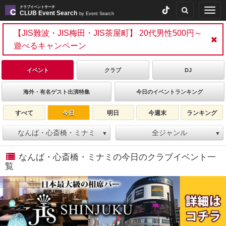
クラブイベントサーチ
Togg
CLUB Event Search
by Event Search
navig
【JIS難波・JIS梅田・JIS茶屋町】 20代男性500円～
遊べるキャンペーン
イベント
クラブ
DJ
海外・有名ゲスト出演特集
今日のイベントランキング
すべて
今日
明日
今週末
ランキング
なんば・心斎橋・ミナミ
全ジャンル
▼
▼
なんば・心斎橋・ミナミの今日のクラブイベント一
覧