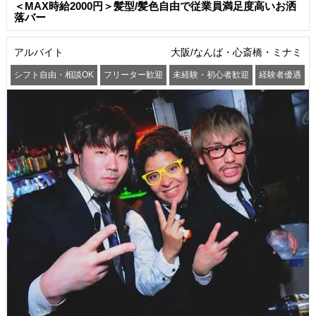
＜MAX時給2000円＞髪型/髪色自由で従業員満足度高いお洒
落バー
アルバイト
大阪/なんば・心斎橋・ミナミ
シフト自由・相談OK
フリーター歓迎
未経験・初心者歓迎
経験者優遇
交通費支給