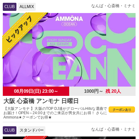
なんば・心斎橋・ミナミ
CLUB
ALLMIX
08月09日(日) 23:00～
1000円～
残 20人
大阪 心斎橋 アンモナ 日曜日
【大阪アンモナ 】大阪のTOP DJ達がグローバルHitsな選曲で
クーポンあり
お届け！OPEN～24:00までのご来店が男女共にお得！ さらに
Ammona★クーポンでお得★
なんば・心斎橋・ミナミ
CLUB
スタンドバー