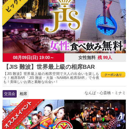
08月09日(日) 19:00～
女性無料
残 99人
【JIS 難波】世界最上級の相席BAR
【JIS 難波】世界最上級の相席空間で大人の出会いを楽しも
クーポンあり
う！相席BAR「JIS 難波・大阪 - NAMBA 相席BAR」で今夜
も！美味しいお酒と素敵な出会い！
なんば・心斎橋・ミナミ
交流会
相席