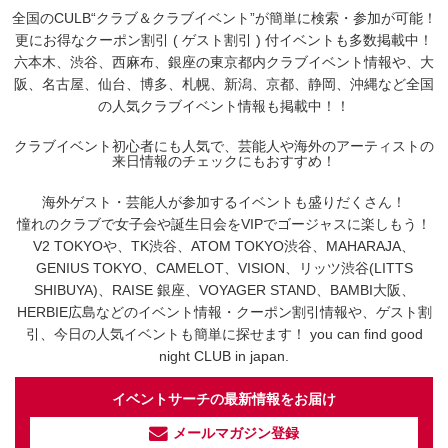
全国のCULB“クラブ＆クラブイベント”が簡単に検索・参加が可能！
更にお得なクーポン割引 ( ゲスト割引 ) 付イベントも多数掲載中！
六本木、渋谷、西麻布、銀座の東京都内クラブイベント情報や、大
阪、名古屋、仙台、博多、札幌、新潟、京都、静岡、沖縄など全国
の人気クラブイベント情報も掲載中！！
クラブイベント初心者にも人気で、芸能人や海外のアーティストの
来日情報のチェックにもおすすめ！
海外ゲスト・芸能人が参加するイベントも盛りだくさん！
憧れのクラブで女子会や誕生日会をVIPでゴージャスに楽しもう！
V2 TOKYOや、TK渋谷、ATOM TOKYO渋谷、MAHARAJA、
GENIUS TOKYO、CAMELOT、VISION、リッツ渋谷(LITTS
SHIBUYA)、RAISE 銀座、VOYAGER STAND、BAMBI大阪、
HERBIE広島などのイベント情報・クーポン割引情報や、ゲスト割
引、今日の人気イベントも簡単に探せます！ you can find good
night CLUB in japan.
イベントサーチの最新情報をお届け
メールマガジン登録