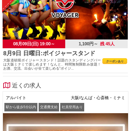
08月09日(日) 19:00～
1,100円～
残 45人
8月9日 日曜日:ボイジャースタンド
大阪道頓堀ボイジャースタンド！話題のスタンディングバー
クーポンあり
は大阪ミナミで楽しめます！なんと、時間無制限飲み放題！
お酒、交流、出会いが全て楽しめる“ボイジ...
近くの求人
アルバイト
大阪/なんば・心斎橋・ミナミ
駅から徒歩5分以内
交通費支給
社員登用あり