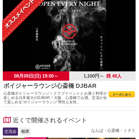
08月09日(日) 19:00～
1,100円～
残 48人
ボイジャーラウンジ心斎橋 DJBAR
心斎橋ボイジャーラウンジ！クラブイベントとお酒と料理が
クーポンあり
楽しめる日本最大のDJBAR！大阪、心斎橋でお酒、交流が全
て楽しめる“ボイジャーラウンジ”男性も女性...
近くで開催されるイベント
なんば・心斎橋・ミナミ
交流会
相席