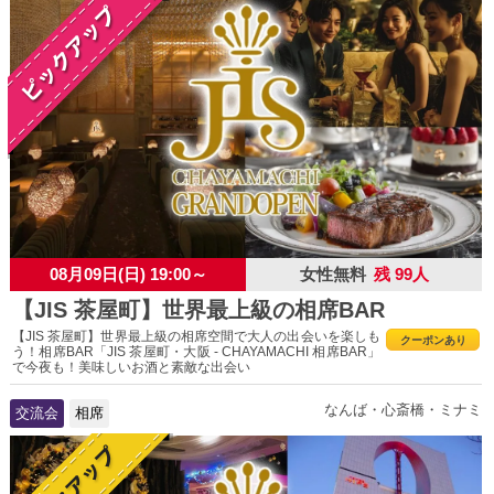
08月09日(日) 19:00～
女性無料
残 99人
【JIS 茶屋町】世界最上級の相席BAR
【JIS 茶屋町】世界最上級の相席空間で大人の出会いを楽しも
クーポンあり
う！相席BAR「JIS 茶屋町・大阪 - CHAYAMACHI 相席BAR」
で今夜も！美味しいお酒と素敵な出会い
なんば・心斎橋・ミナミ
交流会
相席