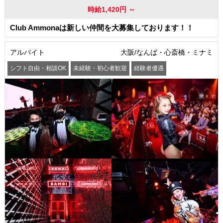
時給1,420円 ～
Club Ammonaは新しい仲間を大募集しております！！
アルバイト
大阪/なんば・心斎橋・ミナミ
シフト自由・相談OK
未経験・初心者歓迎
経験者優遇
駅から徒歩5分以内
交通費支給
社員登用あり