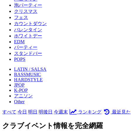
泡パーティー
クリスマス
フェス
カウントダウン
バレンタイン
ホワイトデー
EDM
パーティー
スタンドバー
POPS
LATIN / SALSA
BASSMUSIC
HARDSTYLE
JPOP
K-POP
アニソン
Other
すべて
今日
明日
明後日
今週末
ランキング
最近見た
クラブイベント情報を完全網羅