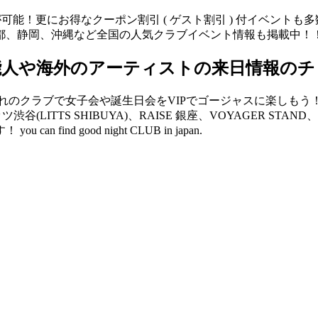
が可能！更にお得なクーポン割引 ( ゲスト割引 ) 付イベント
都、静岡、沖縄など全国の人気クラブイベント情報も掲載中！
能人や海外のアーティストの来日情報のチ
クラブで女子会や誕生日会をVIPでゴージャスに楽しもう！ V2 
リッツ渋谷(LITTS SHIBUYA)、RAISE 銀座、VOYAGER 
d good night CLUB in japan.