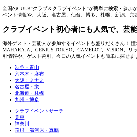
全国のCULB“クラブ＆クラブイベント”が簡単に検索・参加
ベント情報や、大阪、名古屋、仙台、博多、札幌、新潟、京
クラブイベント初心者にも人気で、芸
海外ゲスト・芸能人が参加するイベントも盛りだくさん！ 憧れの
MAHARAJA、GENIUS TOKYO、CAMELOT、VISION、
引情報や、ゲスト割引、今日の人気イベントも簡単に探せます！ you can fin
渋谷・青山
六本木・麻布
大阪：ミナミ
名古屋・栄
北海道・札幌
九州・博多
クラブイベントサーチ
関東
神奈川
箱根・湯河原・真鶴