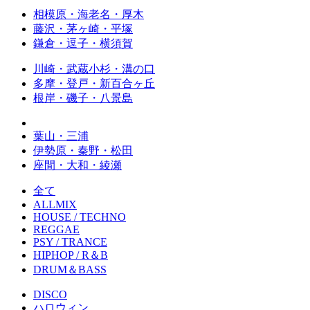
相模原・海老名・厚木
藤沢・茅ヶ崎・平塚
鎌倉・逗子・横須賀
川崎・武蔵小杉・溝の口
多摩・登戸・新百合ヶ丘
根岸・磯子・八景島
葉山・三浦
伊勢原・秦野・松田
座間・大和・綾瀬
全て
ALLMIX
HOUSE / TECHNO
REGGAE
PSY / TRANCE
HIPHOP / R＆B
DRUM＆BASS
DISCO
ハロウィン