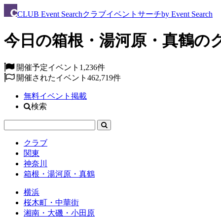
CLUB
Event Search
クラブイベントサーチ
by Event Search
今日の箱根・湯河原・真鶴のク
開催予定イベント
1,236件
開催されたイベント
462,719件
無料イベント掲載
検索
クラブ
関東
神奈川
箱根・湯河原・真鶴
横浜
桜木町・中華街
湘南・大磯・小田原