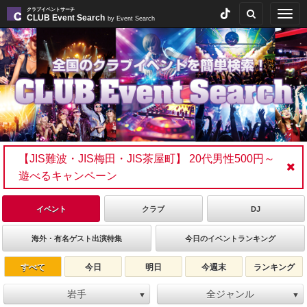
クラブイベントサーチ
Togg
CLUB Event Search
by Event Search
navig
【JIS難波・JIS梅田・JIS茶屋町】 20代男性500円～
遊べるキャンペーン
イベント
クラブ
DJ
海外・有名ゲスト出演特集
今日のイベントランキング
すべて
今日
明日
今週末
ランキング
岩手
全ジャンル
▼
▼