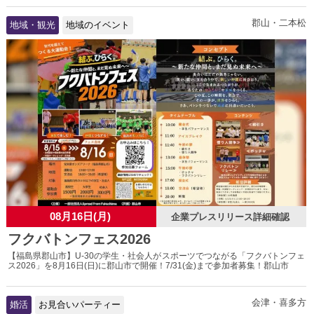
郡山・二本松
地域・観光
地域のイベント
08月16日(月)
企業プレスリリース詳細確認
フクバトンフェス2026
【福島県郡山市】U-30の学生・社会人がスポーツでつながる「フクバトンフェ
ス2026」を8月16日(日)に郡山市で開催！7/31(金)まで参加者募集！郡山市
会津・喜多方
婚活
お見合いパーティー