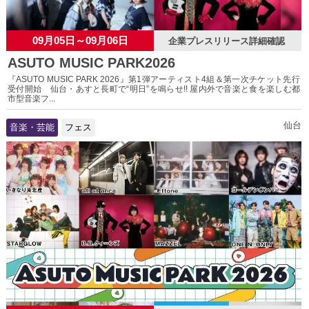
09月05日～09月06日
企業プレスリリース詳細確認
ASUTO MUSIC PARK2026
『ASUTO MUSIC PARK 2026』第1弾アーティスト4組＆第一次チケット先行
受付開始 仙台・あすと長町で“明日”を鳴らせ!! 屋内外で音楽と食を楽しむ都
市型音楽フ...
仙台
音楽・芸能
フェス