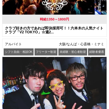
時給1350～1800円
クラブ好きの方であれば即決採用可！！六本木の人気ナイト
クラブ「V2 TOKYO」☆週2...
アルバイト
大阪/なんば・心斎橋・ミナミ
シフト自由・相談OK
フリーター歓迎
未経験・初心者歓迎
経験者優遇
交通費支給