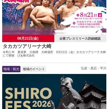
08月21日(金)
企業プレスリリース詳細確認
タカカツアリーナ大崎
令和八年 夏巡業 大相撲 大崎場所 8月21日（金）タカカツアリーナ大崎
にて開催 ぴあ株式会社
弘前・黒石・平川
地域・観光
地域のイベント