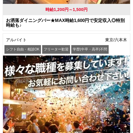
時給1,200円～1,500円
お洒落ダイニングバー★MAX時給1,600円で安定収入◎特別
時給も♪
アルバイト
東京/六本木
シフト自由・相談OK
フリーター歓迎
学歴(中卒・高卒)不問
髪型・髪色自由
交通費支給