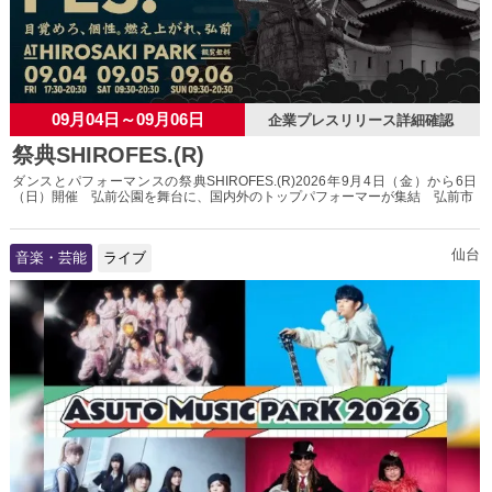
09月04日～09月06日
企業プレスリリース詳細確認
祭典SHIROFES.(R)
ダンスとパフォーマンスの祭典SHIROFES.(R)2026年9月4日（金）から6日
（日）開催 弘前公園を舞台に、国内外のトップパフォーマーが集結 弘前市
仙台
音楽・芸能
ライブ