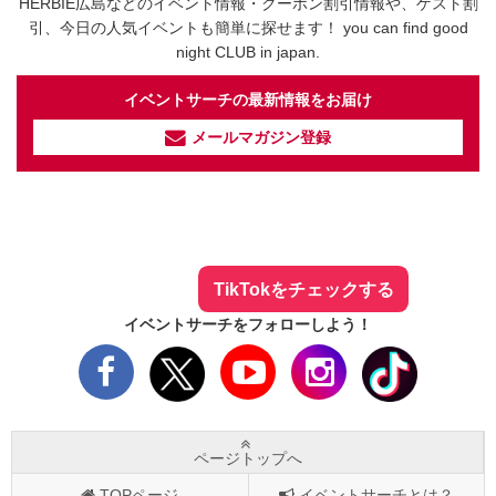
HERBIE広島などのイベント情報・クーポン割引情報や、ゲスト割
引、今日の人気イベントも簡単に探せます！ you can find good
night CLUB in japan.
イベントサーチの最新情報をお届け
メールマガジン登録
イベントサーチ - TikTok
人気のお店を動画で配信中！
気になる今話題の人気情報も
最新のイベント情報やお得なクーポン
まとめてTikTokでチェックしよう！
TikTokをチェックする
イベントサーチをフォローしよう！
ページトップへ
TOPページ
イベントサーチとは？