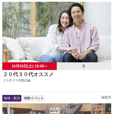
10月03日(土) 19:00～
５
２０代３０代オススメ
２０代３０代限定編
福島市
地域・観光
体験イベント