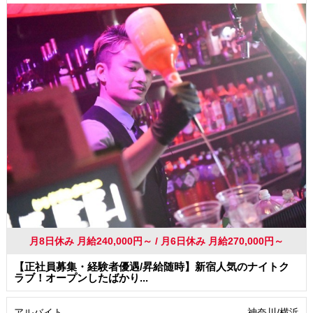
学歴(中卒・高卒)不問
友達と一緒に応募OK
髪型・髪色自由
ピアスOK
ネイルOK
駅から徒歩5分以内
社会保険制度あり
月8日休み 月給240,000円～ / 月6日休み 月給270,000円～
【正社員募集・経験者優遇/昇給随時】新宿人気のナイトク
ラブ！オープンしたばかり...
アルバイト
神奈川/横浜