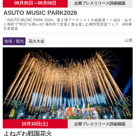
09月05日～09月06日
企業プレスリリース詳細確認
ASUTO MUSIC PARK2026
『ASUTO MUSIC PARK 2026』第２弾アーティスト８組発表！！仙台・あす
と長町で“明日”を鳴らせ!! 屋内外で音楽と食を楽しむ都市型音楽フェス khb東
日本放送
山形
地域・観光
花火大会
10月10日(土)
企業プレスリリース詳細確認
よねざわ戦国花火