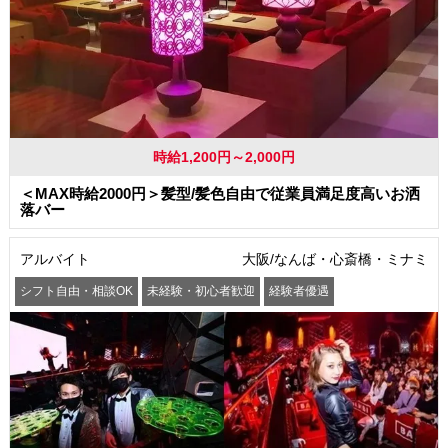
時給1,200円～2,000円
＜MAX時給2000円＞髪型/髪色自由で従業員満足度高いお洒
落バー
アルバイト
大阪/なんば・心斎橋・ミナミ
シフト自由・相談OK
未経験・初心者歓迎
経験者優遇
駅から徒歩5分以内
交通費支給
社員登用あり