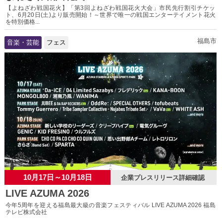
【よねざわ戦国花火】「第3回よねざわ戦国花火大会」市民先行割引チケッ
ト、6月20日(土)より販売開始！～世界で唯一の戦国エンターテイメント花火
を特別価格...
福島市
音楽・芸能
フェス
10月17日～10月18日
企業プレスリリース詳細確認
LIVE AZUMA 2026
今年5周年を迎える福島最大級の音楽フェスティバル LIVE AZUMA 2026 福島
テレビ株式会社