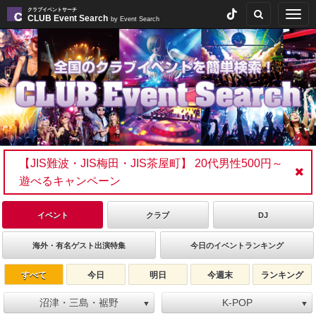
クラブイベントサーチ
Togg
CLUB Event Search
by Event Search
navig
【JIS難波・JIS梅田・JIS茶屋町】 20代男性500円～
遊べるキャンペーン
イベント
クラブ
DJ
海外・有名ゲスト出演特集
今日のイベントランキング
すべて
今日
明日
今週末
ランキング
沼津・三島・裾野
K-POP
▼
▼