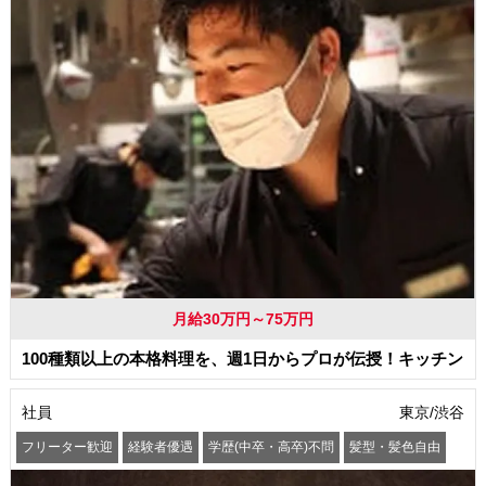
月給30万円～75万円
100種類以上の本格料理を、週1日からプロが伝授！キッチン
社員
東京/渋谷
フリーター歓迎
経験者優遇
学歴(中卒・高卒)不問
髪型・髪色自由
ピアスOK
バイク通勤OK
交通費支給
社会保険制度あり