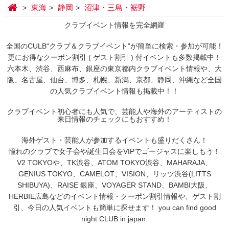
東海
静岡
沼津・三島・裾野
クラブイベント情報を完全網羅
全国のCULB“クラブ＆クラブイベント”が簡単に検索・参加が可能！
更にお得なクーポン割引 ( ゲスト割引 ) 付イベントも多数掲載中！
六本木、渋谷、西麻布、銀座の東京都内クラブイベント情報や、大
阪、名古屋、仙台、博多、札幌、新潟、京都、静岡、沖縄など全国
の人気クラブイベント情報も掲載中！！
クラブイベント初心者にも人気で、芸能人や海外のアーティストの
来日情報のチェックにもおすすめ！
海外ゲスト・芸能人が参加するイベントも盛りだくさん！
憧れのクラブで女子会や誕生日会をVIPでゴージャスに楽しもう！
V2 TOKYOや、TK渋谷、ATOM TOKYO渋谷、MAHARAJA、
GENIUS TOKYO、CAMELOT、VISION、リッツ渋谷(LITTS
SHIBUYA)、RAISE 銀座、VOYAGER STAND、BAMBI大阪、
HERBIE広島などのイベント情報・クーポン割引情報や、ゲスト割
引、今日の人気イベントも簡単に探せます！ you can find good
night CLUB in japan.