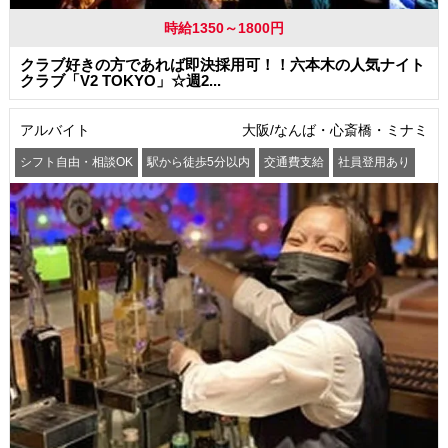
時給1350～1800円
クラブ好きの方であれば即決採用可！！六本木の人気ナイト
クラブ「V2 TOKYO」☆週2...
アルバイト
大阪/なんば・心斎橋・ミナミ
シフト自由・相談OK
駅から徒歩5分以内
交通費支給
社員登用あり