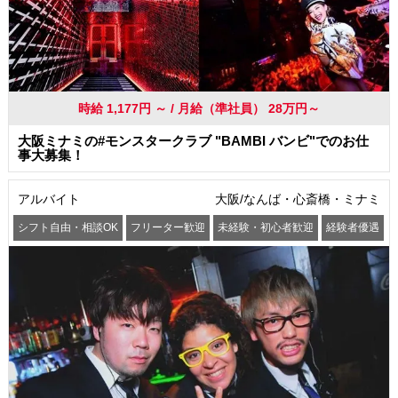
時給 1,177円 ～ / 月給（準社員） 28万円～
大阪ミナミの#モンスタークラブ "BAMBI バンビ"でのお仕
事大募集！
アルバイト
大阪/なんば・心斎橋・ミナミ
シフト自由・相談OK
フリーター歓迎
未経験・初心者歓迎
経験者優遇
交通費支給