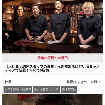
月給28万円〜40万円
【正社員：調理スタッフの募集】≪新規出店に伴い増員≫メ
ディアで話題！年間で6店舗...
社員
札幌/すすきの・大通り
シフト自由・相談OK
駅から徒歩5分以内
交通費支給