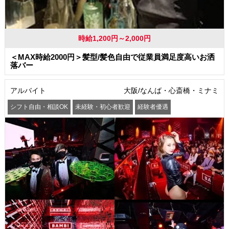
時給1,200円～2,000円
＜MAX時給2000円＞髪型/髪色自由で従業員満足度高いお洒
落バー
アルバイト
大阪/なんば・心斎橋・ミナミ
シフト自由・相談OK
未経験・初心者歓迎
経験者優遇
駅から徒歩5分以内
交通費支給
社員登用あり