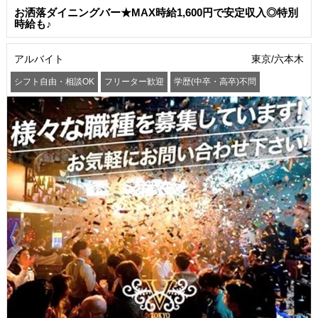
お洒落ダイニングバー★MAX時給1,600円で安定収入◎特別
時給も♪
アルバイト
東京/六本木
シフト自由・相談OK
フリーター歓迎
学歴(中卒・高卒)不問
髪型・髪色自由
交通費支給