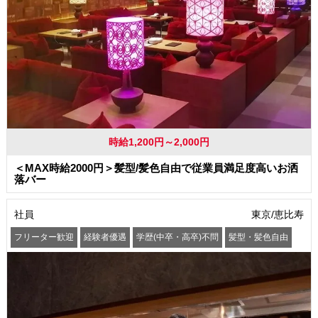
時給1,200円～2,000円
＜MAX時給2000円＞髪型/髪色自由で従業員満足度高いお洒
落バー
社員
東京/恵比寿
フリーター歓迎
経験者優遇
学歴(中卒・高卒)不問
髪型・髪色自由
車通勤OK
バイク通勤OK
交通費支給
社会保険制度あり
まかない・食事補助