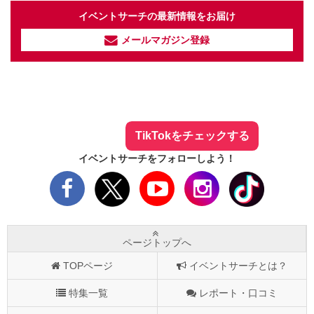
イベントサーチの最新情報をお届け
メールマガジン登録
イベントサーチ - TikTok
人気のお店を動画で配信中！
気になる今話題の人気情報も
最新のイベント情報やお得なクーポン
まとめてTikTokでチェックしよう！
TikTokをチェックする
イベントサーチをフォローしよう！
ページトップへ
TOPページ
イベントサーチとは？
特集一覧
レポート・口コミ