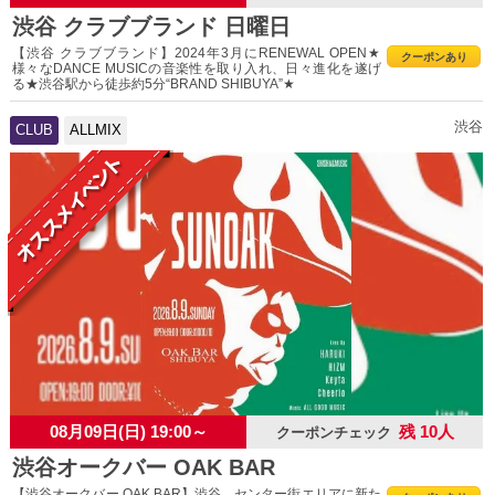
渋谷 クラブブランド 日曜日
【渋谷 クラブブランド】2024年3月にRENEWAL OPEN★
クーポンあり
様々なDANCE MUSICの音楽性を取り入れ、日々進化を遂げ
る★渋谷駅から徒歩約5分“BRAND SHIBUYA”★
渋谷
CLUB
ALLMIX
08月09日(日) 19:00～
残 10人
クーポンチェック
渋谷オークバー OAK BAR
【渋谷オークバー OAK BAR】渋谷、センター街エリアに新た