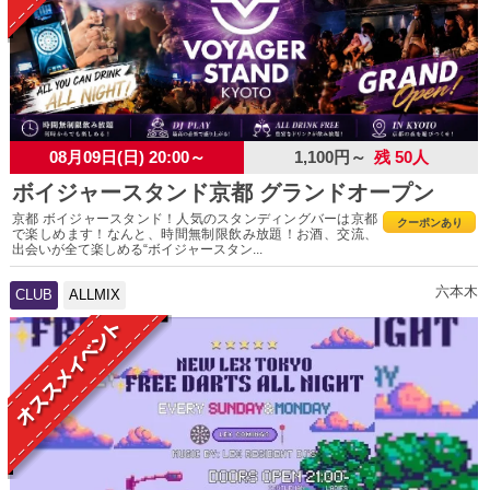
08月09日(日) 20:00～
1,100円～
残 50人
ボイジャースタンド京都 グランドオープン
京都 ボイジャースタンド！人気のスタンディングバーは京都
クーポンあり
で楽しめます！なんと、時間無制限飲み放題！お酒、交流、
出会いが全て楽しめる“ボイジャースタン...
六本木
CLUB
ALLMIX