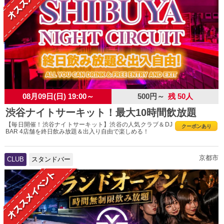
08月09日(日) 19:00～
500円～
残 50人
渋谷ナイトサーキット！最大10時間飲放題
【毎日開催！渋谷ナイトサーキット】渋谷の人気クラブ＆DJ
クーポンあり
BAR 4店舗を終日飲み放題＆出入り自由で楽しめる！
京都市
CLUB
スタンドバー