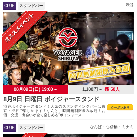
渋谷
CLUB
スタンドバー
08月09日(日) 19:00～
1,100円～
残 50人
8月9日 日曜日 ボイジャースタンド
渋谷ボイジャースタンド！人気のスタンディングバーは東
クーポンあり
京・渋谷で楽しめます！なんと、時間無制限飲み放題！お
酒、交流、出会いが全て楽しめる“ボイジャース...
なんば・心斎橋・ミナミ
CLUB
スタンドバー