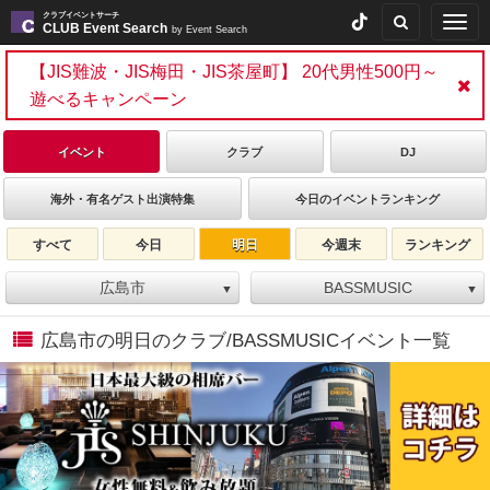
クラブイベントサーチ
Togg
CLUB Event Search
by Event Search
navig
【JIS難波・JIS梅田・JIS茶屋町】 20代男性500円～
遊べるキャンペーン
イベント
クラブ
DJ
海外・有名ゲスト出演特集
今日のイベントランキング
すべて
今日
明日
今週末
ランキング
広島市
BASSMUSIC
▼
▼
広島市の明日のクラブ/BASSMUSICイベント一覧