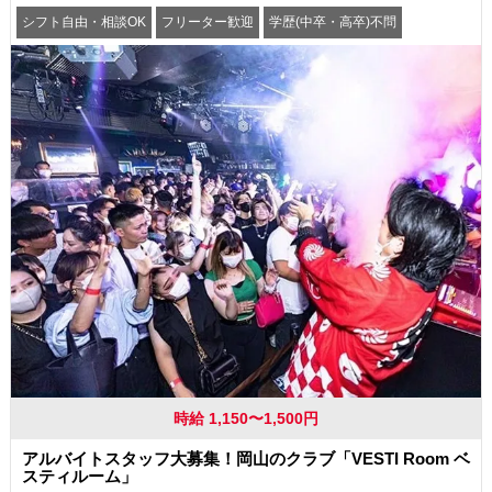
シフト自由・相談OK
フリーター歓迎
学歴(中卒・高卒)不問
髪型・髪色自由
交通費支給
時給 1,150〜1,500円
アルバイトスタッフ大募集！岡山のクラブ「VESTI Room ベ
スティルーム」