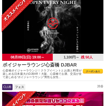
08月09日(日) 19:00～
1,100円～
残 50人
ボイジャーラウンジ心斎橋 DJBAR
心斎橋ボイジャーラウンジ！クラブイベントとお酒と料理が
クーポンあり
楽しめる日本最大のDJBAR！大阪、心斎橋でお酒、交流が全
て楽しめる“ボイジャーラウンジ”男性も女性...
渋谷
CLUB
フェス