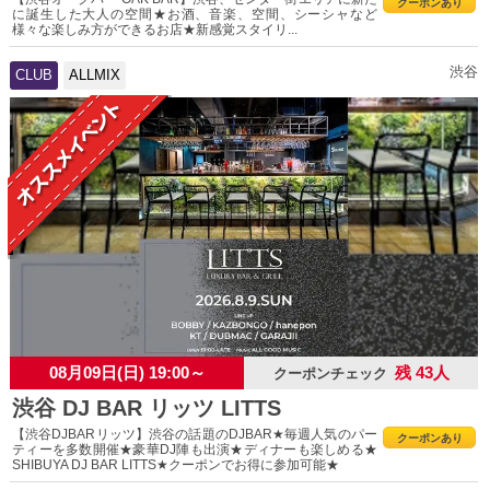
クーポンあり
に誕生した大人の空間★お酒、音楽、空間、シーシャなど
様々な楽しみ方ができるお店★新感覚スタイリ...
渋谷
CLUB
ALLMIX
08月09日(日) 19:00～
残 43人
クーポンチェック
渋谷 DJ BAR リッツ LITTS
【渋谷DJBARリッツ】渋谷の話題のDJBAR★毎週人気のパー
クーポンあり
ティーを多数開催★豪華DJ陣も出演★ディナーも楽しめる★
SHIBUYA DJ BAR LITTS★クーポンでお得に参加可能★