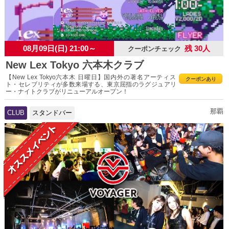
08月09日(日) 21:00～
残 30人
クーポンチェック
New Lex Tokyo 六本木クラブ
【New Lex Tokyo六本木 日曜日】国内外の著名アーティス
クーポンあり
ト・セレブリティが多数来場する、東京屈指のラグジュアリ
ー・ナイトクラブがリニューアルオープン！
那覇
CLUB
スタンドバー