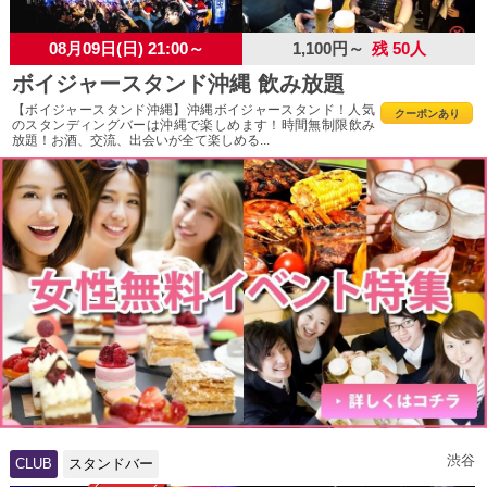
08月09日(日) 21:00～
1,100円～
残 50人
ボイジャースタンド沖縄 飲み放題
【ボイジャースタンド沖縄】沖縄ボイジャースタンド！人気
クーポンあり
のスタンディングバーは沖縄で楽しめます！時間無制限飲み
放題！お酒、交流、出会いが全て楽しめる...
渋谷
CLUB
スタンドバー