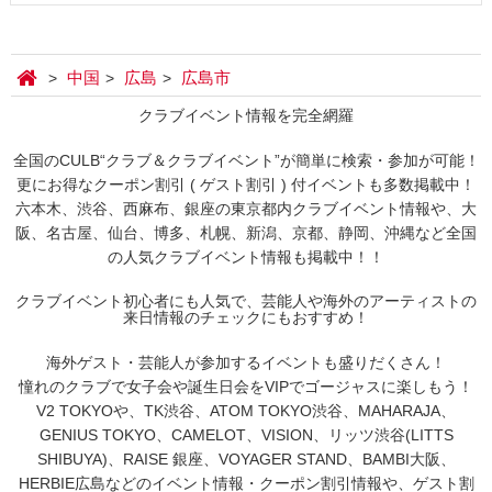
中国
広島
広島市
クラブイベント情報を完全網羅
全国のCULB“クラブ＆クラブイベント”が簡単に検索・参加が可能！
更にお得なクーポン割引 ( ゲスト割引 ) 付イベントも多数掲載中！
六本木、渋谷、西麻布、銀座の東京都内クラブイベント情報や、大
阪、名古屋、仙台、博多、札幌、新潟、京都、静岡、沖縄など全国
の人気クラブイベント情報も掲載中！！
クラブイベント初心者にも人気で、芸能人や海外のアーティストの
来日情報のチェックにもおすすめ！
海外ゲスト・芸能人が参加するイベントも盛りだくさん！
憧れのクラブで女子会や誕生日会をVIPでゴージャスに楽しもう！
V2 TOKYOや、TK渋谷、ATOM TOKYO渋谷、MAHARAJA、
GENIUS TOKYO、CAMELOT、VISION、リッツ渋谷(LITTS
SHIBUYA)、RAISE 銀座、VOYAGER STAND、BAMBI大阪、
HERBIE広島などのイベント情報・クーポン割引情報や、ゲスト割