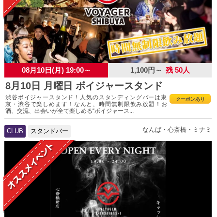
08月10日(月) 19:00～
1,100円～
残 50人
8月10日 月曜日 ボイジャースタンド
渋谷ボイジャースタンド！人気のスタンディングバーは東
クーポンあり
京・渋谷で楽しめます！なんと、時間無制限飲み放題！お
酒、交流、出会いが全て楽しめる“ボイジャース...
なんば・心斎橋・ミナミ
CLUB
スタンドバー