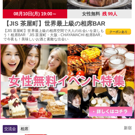
08月10日(月) 19:00～
女性無料
残 99人
【JIS 茶屋町】世界最上級の相席BAR
【JIS 茶屋町】世界最上級の相席空間で大人の出会いを楽しも
クーポンあり
う！相席BAR「JIS 茶屋町・大阪 - CHAYAMACHI 相席BAR」
で今夜も！美味しいお酒と素敵な出会い
新宿
交流会
相席