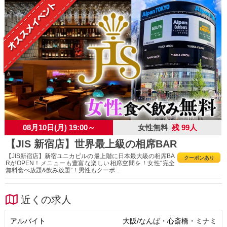
08月10日(月) 19:00～
女性無料
残 99人
【JIS 新宿店】世界最上級の相席BAR
【JIS新宿店】新宿ユニカビルの最上階に日本最大級の相席BA
クーポンあり
RがOPEN！メニューも豊富な楽しい相席空間を！女性“完全
無料食べ放題&飲み放題”！男性もクーポ...
近くの求人
アルバイト
大阪/なんば・心斎橋・ミナミ