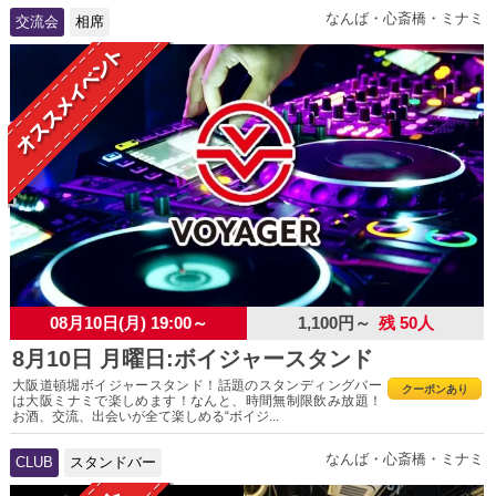
なんば・心斎橋・ミナミ
交流会
相席
08月10日(月) 19:00～
1,100円～
残 50人
8月10日 月曜日:ボイジャースタンド
大阪道頓堀ボイジャースタンド！話題のスタンディングバー
クーポンあり
は大阪ミナミで楽しめます！なんと、時間無制限飲み放題！
お酒、交流、出会いが全て楽しめる“ボイジ...
なんば・心斎橋・ミナミ
CLUB
スタンドバー