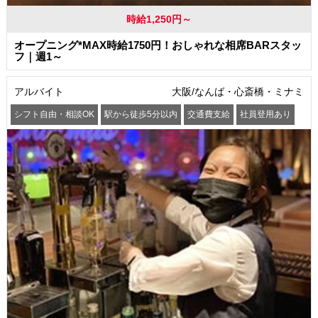
時給1,250円～
オープニング*MAX時給1750円！おしゃれな相席BARスタッ
フ｜週1～
アルバイト
大阪/なんば・心斎橋・ミナミ
シフト自由・相談OK
駅から徒歩5分以内
交通費支給
社員登用あり