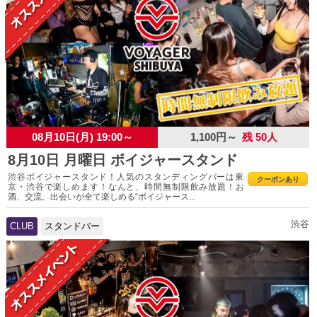
08月10日(月) 19:00～
1,100円～
残 50人
8月10日 月曜日 ボイジャースタンド
渋谷ボイジャースタンド！人気のスタンディングバーは東
クーポンあり
京・渋谷で楽しめます！なんと、時間無制限飲み放題！お
酒、交流、出会いが全て楽しめる“ボイジャース...
渋谷
CLUB
スタンドバー