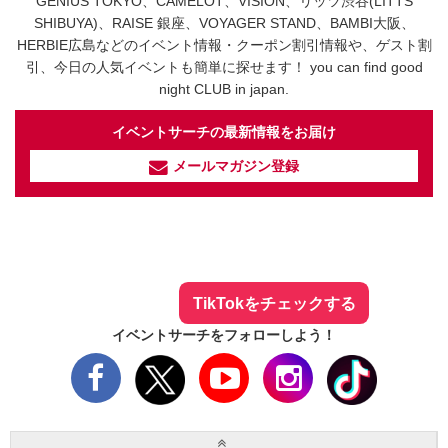
GENIUS TOKYO、CAMELOT、VISION、リッツ渋谷(LITTS
SHIBUYA)、RAISE 銀座、VOYAGER STAND、BAMBI大阪、
HERBIE広島などのイベント情報・クーポン割引情報や、ゲスト割
引、今日の人気イベントも簡単に探せます！ you can find good
night CLUB in japan.
イベントサーチの最新情報をお届け
メールマガジン登録
イベントサーチ - TikTok
人気のお店を動画で配信中！
気になる今話題の人気情報も
最新のイベント情報やお得なクーポン
まとめてTikTokでチェックしよう！
TikTokをチェックする
イベントサーチをフォローしよう！