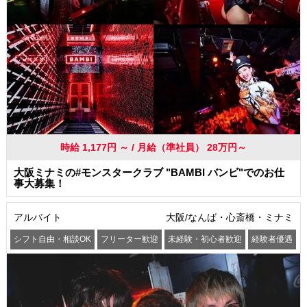
時給 1,177円 ～ / 月給（準社員） 28万円～
大阪ミナミの#モンスタークラブ "BAMBI バンビ"でのお仕
事大募集！
アルバイト
大阪/なんば・心斎橋・ミナミ
シフト自由・相談OK
フリーター歓迎
未経験・初心者歓迎
経験者優遇
交通費支給