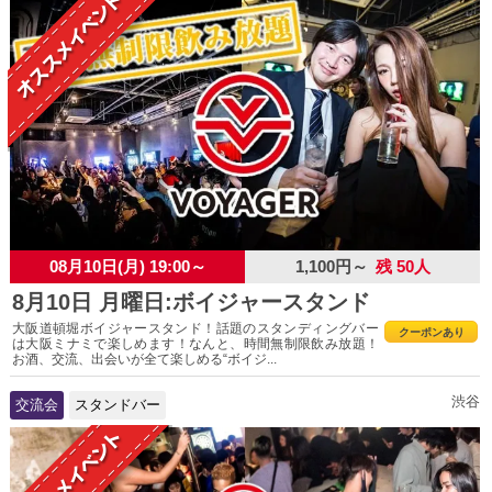
08月10日(月) 19:00～
1,100円～
残 50人
8月10日 月曜日:ボイジャースタンド
大阪道頓堀ボイジャースタンド！話題のスタンディングバー
クーポンあり
は大阪ミナミで楽しめます！なんと、時間無制限飲み放題！
お酒、交流、出会いが全て楽しめる“ボイジ...
渋谷
交流会
スタンドバー