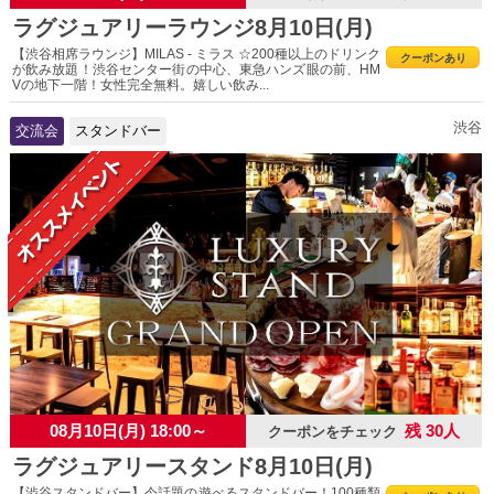
ラグジュアリーラウンジ8月10日(月)
【渋谷相席ラウンジ】MILAS - ミラス ☆200種以上のドリンク
クーポンあり
が飲み放題！渋谷センター街の中心、東急ハンズ眼の前、HM
Vの地下一階！女性完全無料。嬉しい飲み...
渋谷
交流会
スタンドバー
08月10日(月) 18:00～
残 30人
クーポンをチェック
ラグジュアリースタンド8月10日(月)
【渋谷スタンドバー】今話題の遊べるスタンドバー！100種類