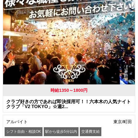
時給1350～1800円
クラブ好きの方であれば即決採用可！！六本木の人気ナイト
クラブ「V2 TOKYO」☆週2...
アルバイト
東京/町田
シフト自由・相談OK
駅から徒歩5分以内
交通費支給