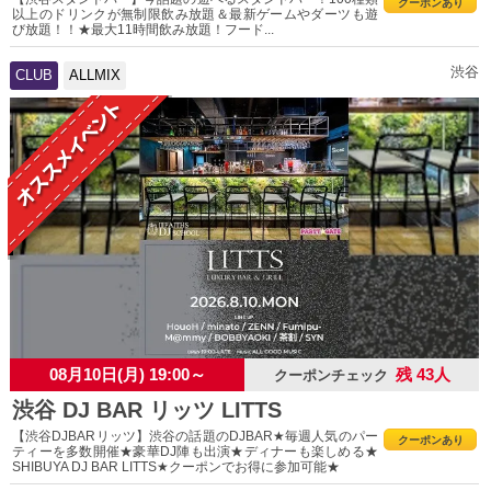
クーポンあり
以上のドリンクが無制限飲み放題＆最新ゲームやダーツも遊
び放題！！★最大11時間飲み放題！フード...
渋谷
CLUB
ALLMIX
08月10日(月) 19:00～
残 43人
クーポンチェック
渋谷 DJ BAR リッツ LITTS
【渋谷DJBARリッツ】渋谷の話題のDJBAR★毎週人気のパー
クーポンあり
ティーを多数開催★豪華DJ陣も出演★ディナーも楽しめる★
SHIBUYA DJ BAR LITTS★クーポンでお得に参加可能★