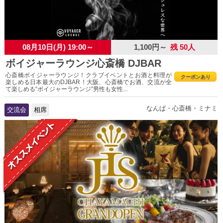
08月10日(月) 19:00～
1,100円～
残 50人
ボイジャーラウンジ心斎橋 DJBAR
心斎橋ボイジャーラウンジ！クラブイベントとお酒と料理が
クーポンあり
楽しめる日本最大のDJBAR！大阪、心斎橋でお酒、交流が全
て楽しめる“ボイジャーラウンジ”男性も女性...
なんば・心斎橋・ミナミ
交流会
相席