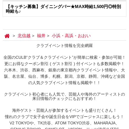
【キッチン募集】ダイニングバー★MAX時給1,500円◎特別
時給も♪
北信越
福井
小浜・高浜・おおい
クラブイベント情報を完全網羅
全国のCULB“クラブ＆クラブイベント”が簡単に検索・参加が可能！
更にお得なクーポン割引 ( ゲスト割引 ) 付イベントも多数掲載中！
六本木、渋谷、西麻布、銀座の東京都内クラブイベント情報や、大
阪、名古屋、仙台、博多、札幌、新潟、京都、静岡、沖縄など全国
の人気クラブイベント情報も掲載中！！
クラブイベント初心者にも人気で、芸能人や海外のアーティストの
来日情報のチェックにもおすすめ！
海外ゲスト・芸能人が参加するイベントも盛りだくさん！
憧れのクラブで女子会や誕生日会をVIPでゴージャスに楽しもう！
V2 TOKYOや、TK渋谷、ATOM TOKYO渋谷、MAHARAJA、