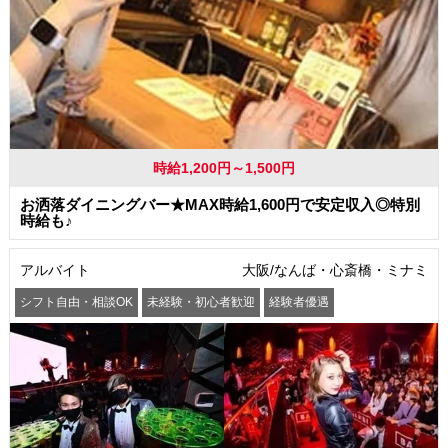
時給1,200円～1,500円
お洒落ダイニングバー★MAX時給1,600円で安定収入◎特別
時給も♪
アルバイト
大阪/なんば・心斎橋・ミナミ
シフト自由・相談OK
未経験・初心者歓迎
経験者優遇
駅から徒歩5分以内
交通費支給
社員登用あり