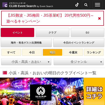
クラブイベントサーチ
Togg
CLUB Event Search
by Event Search
navig
【JIS難波・JIS梅田・JIS茶屋町】 20代男性500円～
遊べるキャンペーン
イベント
クラブ
DJ
海外・有名ゲスト出演特集
今日のイベントランキング
すべて
今日
明日
今週末
ランキング
小浜・高浜・おおい
全ジャンル
▼
▼
小浜・高浜・おおいの明日のクラブイベント一覧