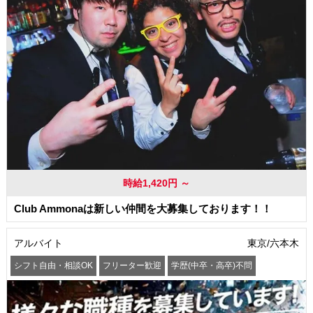
時給1,420円 ～
Club Ammonaは新しい仲間を大募集しております！！
アルバイト
東京/六本木
シフト自由・相談OK
フリーター歓迎
学歴(中卒・高卒)不問
髪型・髪色自由
交通費支給