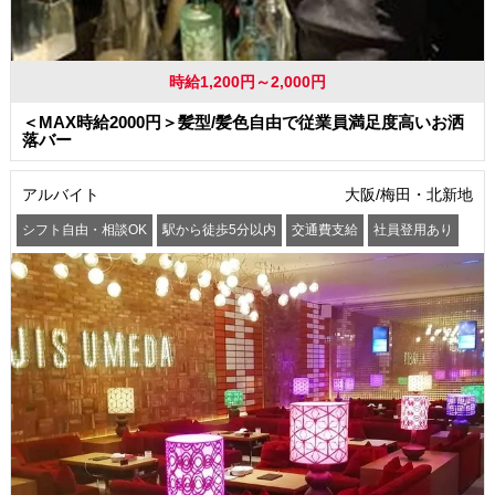
時給1,200円～2,000円
＜MAX時給2000円＞髪型/髪色自由で従業員満足度高いお洒
落バー
アルバイト
大阪/梅田・北新地
シフト自由・相談OK
駅から徒歩5分以内
交通費支給
社員登用あり