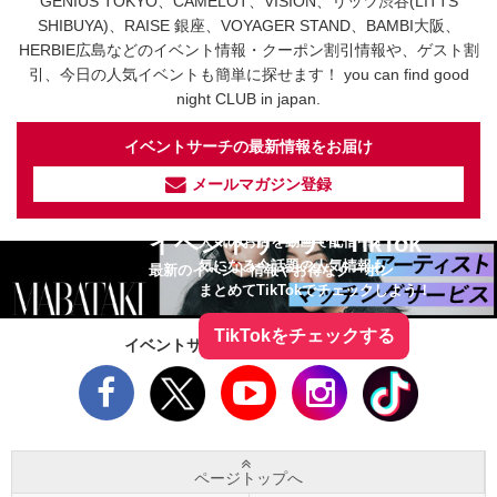
GENIUS TOKYO、CAMELOT、VISION、リッツ渋谷(LITTS
SHIBUYA)、RAISE 銀座、VOYAGER STAND、BAMBI大阪、
HERBIE広島などのイベント情報・クーポン割引情報や、ゲスト割
引、今日の人気イベントも簡単に探せます！ you can find good
night CLUB in japan.
イベントサーチの最新情報をお届け
メールマガジン登録
イベントサーチ - TikTok
人気のお店を動画で配信中！
気になる今話題の人気情報も
最新のイベント情報やお得なクーポン
まとめてTikTokでチェックしよう！
TikTokをチェックする
イベントサーチをフォローしよう！
ページトップへ