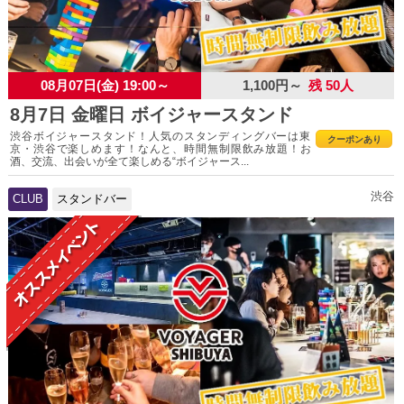
08月07日(金) 19:00～
1,100円～
残 50人
8月7日 金曜日 ボイジャースタンド
渋谷ボイジャースタンド！人気のスタンディングバーは東
クーポンあり
京・渋谷で楽しめます！なんと、時間無制限飲み放題！お
酒、交流、出会いが全て楽しめる“ボイジャース...
渋谷
CLUB
スタンドバー