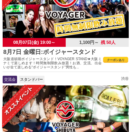
08月07日(金) 19:00～
1,100円～
残 50人
8月7日 金曜日:ボイジャースタンド
大阪道頓堀ボイジャースタンド！VOYAGER STAND★大阪ミ
クーポンあり
ナミで楽しめます！時間無制限飲み放題！お酒、交流、出会
いが全て楽しめる“ボイジャースタンド”男性も...
渋谷
交流会
スタンドバー