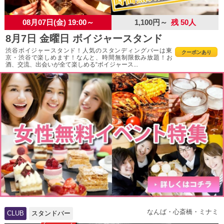
08月07日(金) 19:00～
1,100円～
残 50人
8月7日 金曜日 ボイジャースタンド
渋谷ボイジャースタンド！人気のスタンディングバーは東
クーポンあり
京・渋谷で楽しめます！なんと、時間無制限飲み放題！お
酒、交流、出会いが全て楽しめる“ボイジャース...
なんば・心斎橋・ミナミ
CLUB
スタンドバー