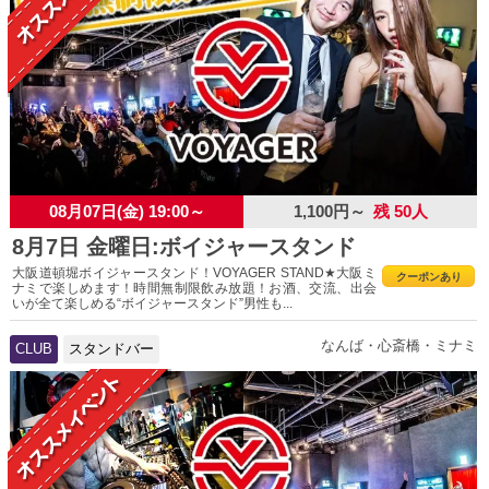
08月07日(金) 19:00～
1,100円～
残 50人
8月7日 金曜日:ボイジャースタンド
大阪道頓堀ボイジャースタンド！VOYAGER STAND★大阪ミ
クーポンあり
ナミで楽しめます！時間無制限飲み放題！お酒、交流、出会
いが全て楽しめる“ボイジャースタンド”男性も...
なんば・心斎橋・ミナミ
CLUB
スタンドバー