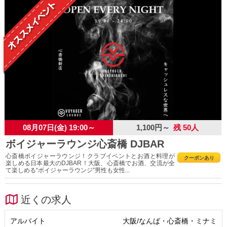
08月07日(金) 19:00～
1,100円～
残 50人
ボイジャーラウンジ心斎橋 DJBAR
心斎橋ボイジャーラウンジ！クラブイベントとお酒と料理が
クーポンあり
楽しめる日本最大のDJBAR！大阪、心斎橋でお酒、交流が全
て楽しめる“ボイジャーラウンジ”男性も女性...
近くの求人
アルバイト
大阪/なんば・心斎橋・ミナミ