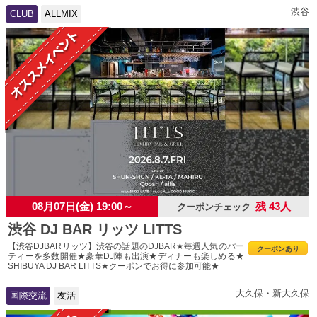
渋谷
CLUB
ALLMIX
08月07日(金) 19:00～
残 43人
クーポンチェック
渋谷 DJ BAR リッツ LITTS
【渋谷DJBARリッツ】渋谷の話題のDJBAR★毎週人気のパー
クーポンあり
ティーを多数開催★豪華DJ陣も出演★ディナーも楽しめる★
SHIBUYA DJ BAR LITTS★クーポンでお得に参加可能★
大久保・新大久保
国際交流
友活