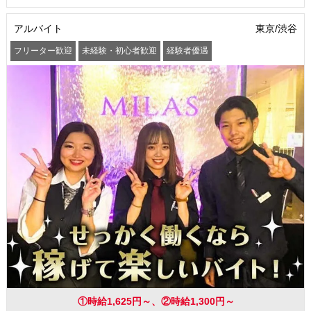
アルバイト
東京/渋谷
フリーター歓迎
未経験・初心者歓迎
経験者優遇
学歴(中卒・高卒)不問
友達と一緒に応募OK
昇給あり
髪型・髪色自由
ピアスOK
ネイルOK
まかない・食事補助
①時給1,625円～、②時給1,300円～