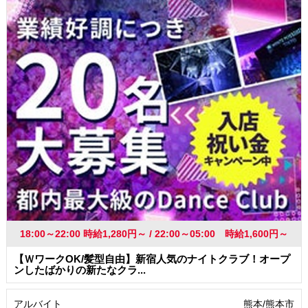
学歴(中卒・高卒)不問
友達と一緒に応募OK
昇給あり
高収入・高額・高給
髪型・髪色自由
ネイルOK
駅から徒歩5分以内
社員登用あり
18:00～22:00 時給1,280円～ / 22:00～05:00 時給1,600円～
【ＷワークOK/髪型自由】新宿人気のナイトクラブ！オープ
ンしたばかりの新たなクラ...
アルバイト
熊本/熊本市