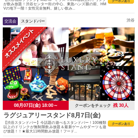
クーポンあり
が飲み放題！渋谷センター街の中心、東急ハンズ眼の前、HM
Vの地下一階！女性完全無料。嬉しい飲み...
渋谷
交流会
スタンドバー
08月07日(金) 18:00～
残 30人
クーポンをチェック
ラグジュアリースタンド8月7日(金)
【渋谷スタンドバー】今話題の遊べるスタンドバー！100種類
クーポンあり
以上のドリンクが無制限飲み放題＆最新ゲームやダーツも遊
び放題！！★最大11時間飲み放題！フード...