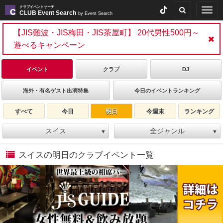
クラブイベントサーチ
Togg
CLUB Event Search
by Event Search
navig
【JIS難波・JIS梅田・JIS茶屋町】 20代男性500円～
遊べるキャンペーン
イベント
クラブ
DJ
海外・有名ゲスト出演特集
今日のイベントランキング
すべて
今日
明日
今週末
ランキング
スイス
全ジャンル
▼
▼
スイスの明日のクラブイベント一覧