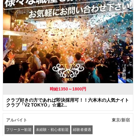
時給1350～1800円
クラブ好きの方であれば即決採用可！！六本木の人気ナイト
クラブ「V2 TOKYO」☆週2...
アルバイト
東京/新宿
フリーター歓迎
未経験・初心者歓迎
経験者優遇