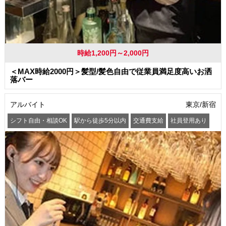
時給1,200円～2,000円
＜MAX時給2000円＞髪型/髪色自由で従業員満足度高いお洒
落バー
アルバイト
東京/新宿
シフト自由・相談OK
駅から徒歩5分以内
交通費支給
社員登用あり