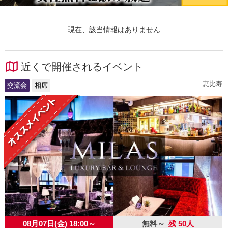
現在、該当情報はありません
近くで開催されるイベント
恵比寿
交流会
相席
08月07日(金) 18:00～
無料～
残 50人