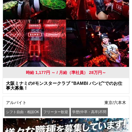
時給 1,177円 ～ / 月給（準社員） 28万円～
大阪ミナミの#モンスタークラブ "BAMBI バンビ"でのお仕
事大募集！
アルバイト
東京/六本木
シフト自由・相談OK
フリーター歓迎
学歴(中卒・高卒)不問
髪型・髪色自由
交通費支給