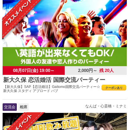
08月07日(金) 19:00～
2,000円～
残 20人
新大久保 恋活婚活 国際交流パーティー
【新大久保】SAP【恋活婚活】Gaitomo国際交流パーティー☆
クーポンあり
新大久保 スタディ アブロード パブ
なんば・心斎橋・ミナミ
交流会
相席