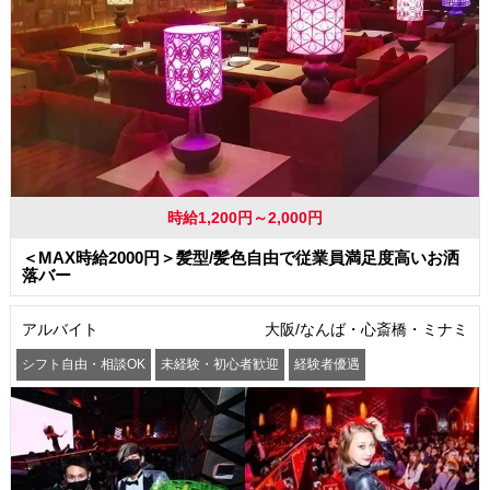
時給1,200円～2,000円
＜MAX時給2000円＞髪型/髪色自由で従業員満足度高いお洒
落バー
アルバイト
大阪/なんば・心斎橋・ミナミ
シフト自由・相談OK
未経験・初心者歓迎
経験者優遇
駅から徒歩5分以内
交通費支給
社員登用あり