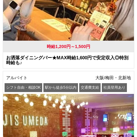
時給1,200円～1,500円
お洒落ダイニングバー★MAX時給1,600円で安定収入◎特別
時給も♪
アルバイト
大阪/梅田・北新地
シフト自由・相談OK
駅から徒歩5分以内
交通費支給
社員登用あり