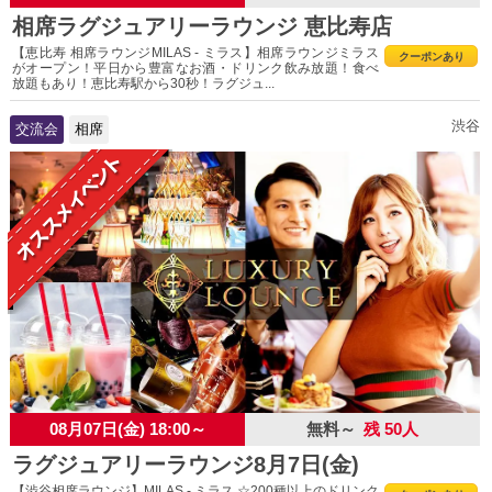
相席ラグジュアリーラウンジ 恵比寿店
【恵比寿 相席ラウンジMILAS - ミラス】相席ラウンジミラス
クーポンあり
がオープン！平日から豊富なお酒・ドリンク飲み放題！食べ
放題もあり！恵比寿駅から30秒！ラグジュ...
渋谷
交流会
相席
08月07日(金) 18:00～
無料～
残 50人
ラグジュアリーラウンジ8月7日(金)
【渋谷相席ラウンジ】MILAS - ミラス ☆200種以上のドリンク