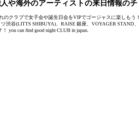
能人や海外のアーティストの来日情報のチ
クラブで女子会や誕生日会をVIPでゴージャスに楽しもう！ V2 
リッツ渋谷(LITTS SHIBUYA)、RAISE 銀座、VOYAGER 
d good night CLUB in japan.