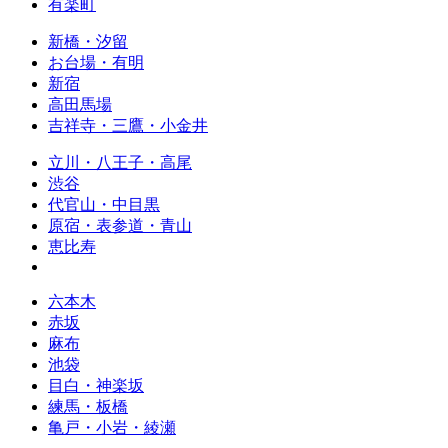
有楽町
新橋・汐留
お台場・有明
新宿
高田馬場
吉祥寺・三鷹・小金井
立川・八王子・高尾
渋谷
代官山・中目黒
原宿・表参道・青山
恵比寿
六本木
赤坂
麻布
池袋
目白・神楽坂
練馬・板橋
亀戸・小岩・綾瀬