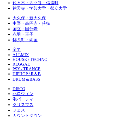
代々木・四ツ谷・信濃町
祐天寺・学芸大学・都立大学
大久保・新大久保
中野・高円寺・荻窪
国立・国分寺
赤羽・王子
錦糸町・両国
全て
ALLMIX
HOUSE / TECHNO
REGGAE
PSY / TRANCE
HIPHOP / R＆B
DRUM＆BASS
DISCO
ハロウィン
泡パーティー
クリスマス
フェス
カウントダウン