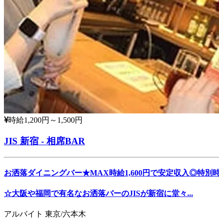
時給1,200円～1,500円
JIS 新宿 - 相席BAR
お洒落ダイニングバー★MAX時給1,600円で安定収入◎特別
☆大阪や福岡で有名なお洒落バーのJISが新宿に堂々...
アルバイト
東京/六本木