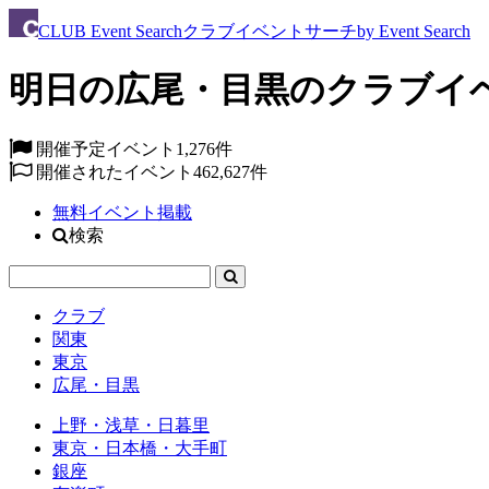
CLUB
Event Search
クラブイベントサーチ
by Event Search
明日の広尾・目黒のクラブイベ
開催予定イベント
1,276件
開催されたイベント
462,627件
無料イベント掲載
検索
クラブ
関東
東京
広尾・目黒
上野・浅草・日暮里
東京・日本橋・大手町
銀座