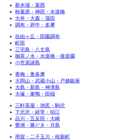
新木場・葛西
秋葉原・神田・水道橋
大井・大森・蒲田
調布・府中・多摩
自由ヶ丘・田園調布
町田
三宅島・八丈島
御茶ノ水・水道橋・後楽園
小笠原諸島
青梅・奥多摩
大岡山・武蔵小山・戸越銀座
大島・新島・神津島
大塚・巣鴨・田端
三軒茶屋・池尻・駒沢
下北沢・経堂・狛江
品川・五反田・大崎
豊洲・勝どき・月島
用賀・二子玉川・桜新町