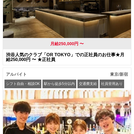
月給250,000円 〜
渋谷人気のクラブ「OR TOKYO」での正社員のお仕事★月
給250,000円 〜 ★正社員
アルバイト
東京/新宿
シフト自由・相談OK
駅から徒歩5分以内
交通費支給
社員登用あり