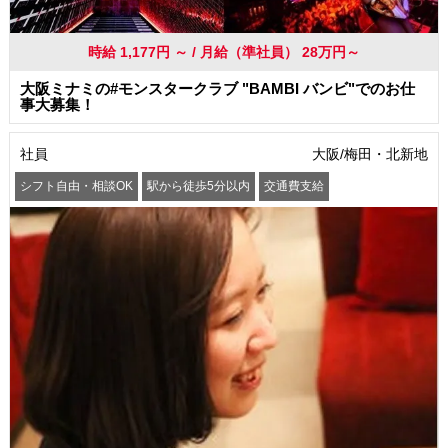
時給 1,177円 ～ / 月給（準社員） 28万円～
大阪ミナミの#モンスタークラブ "BAMBI バンビ"でのお仕
事大募集！
社員
大阪/梅田・北新地
シフト自由・相談OK
駅から徒歩5分以内
交通費支給