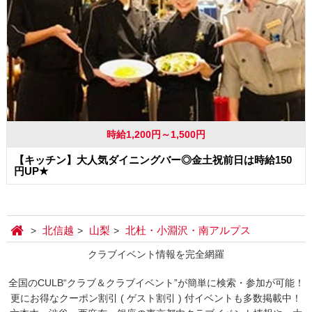
時給1,200円～1,500円
【キッチン】大人気ダイニングバー◎金土祝前日は時給150
円UP★
北信越
山梨
北杜・小淵沢・南アルプス
クラブイベント情報を完全網羅
全国のCULB“クラブ＆クラブイベント”が簡単に検索・参加が可能！
更にお得なクーポン割引 ( ゲスト割引 ) 付イベントも多数掲載中！