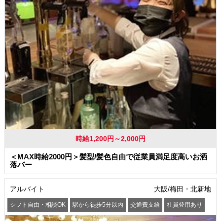
時給1,200円～2,000円
＜MAX時給2000円＞髪型/髪色自由で従業員満足度高いお洒
落バー
アルバイト
大阪/梅田・北新地
シフト自由・相談OK
駅から徒歩5分以内
交通費支給
社員登用あり