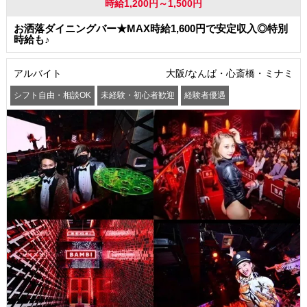
時給1,200円～1,500円
お洒落ダイニングバー★MAX時給1,600円で安定収入◎特別
時給も♪
アルバイト
大阪/なんば・心斎橋・ミナミ
シフト自由・相談OK
未経験・初心者歓迎
経験者優遇
駅から徒歩5分以内
交通費支給
社員登用あり