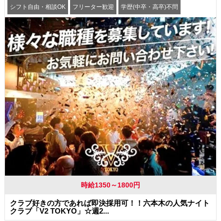
シフト自由・相談OK
フリーター歓迎
学歴(中卒・高卒)不問
髪型・髪色自由
交通費支給
時給1350～1800円
クラブ好きの方であれば即決採用可！！六本木の人気ナイト
クラブ「V2 TOKYO」☆週2...