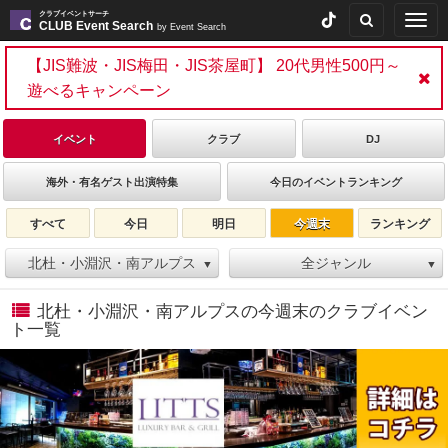
クラブイベントサーチ
Togg
CLUB Event Search
by Event Search
navig
【JIS難波・JIS梅田・JIS茶屋町】 20代男性500円～
遊べるキャンペーン
イベント
クラブ
DJ
海外・有名ゲスト出演特集
今日のイベントランキング
すべて
今日
明日
今週末
ランキング
北杜・小淵沢・南アルプス
全ジャンル
▼
▼
北杜・小淵沢・南アルプスの今週末のクラブイベン
ト一覧