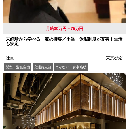
月給30万円～75万円
未経験から学べる一流の接客／手当・休暇制度が充実！生活
も安定
社員
東京/渋谷
髪型・髪色自由
交通費支給
まかない・食事補助