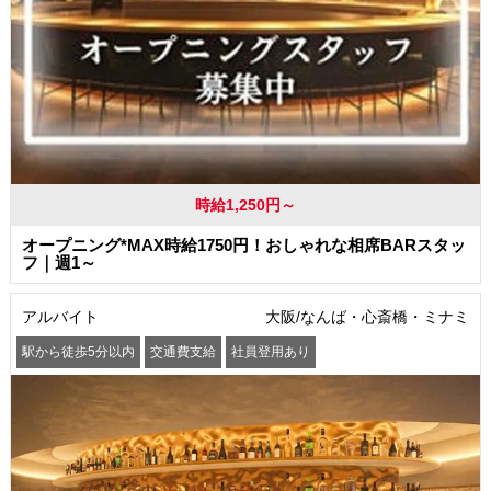
時給1,250円～
オープニング*MAX時給1750円！おしゃれな相席BARスタッ
フ｜週1～
アルバイト
大阪/なんば・心斎橋・ミナミ
駅から徒歩5分以内
交通費支給
社員登用あり