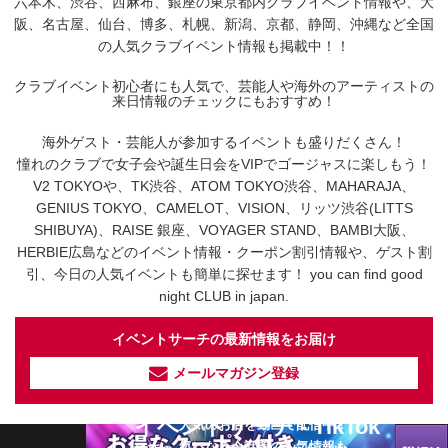
六本木、渋谷、西麻布、銀座の東京都内クラブイベント情報や、大
阪、名古屋、仙台、博多、札幌、新潟、京都、静岡、沖縄など全国
の人気クラブイベント情報も掲載中！！
クラブイベント初心者にも人気で、芸能人や海外のアーティストの
来日情報のチェックにもおすすめ！
海外ゲスト・芸能人が参加するイベントも盛りだくさん！
憧れのクラブで女子会や誕生日会をVIPでゴージャスに楽しもう！
V2 TOKYOや、TK渋谷、ATOM TOKYO渋谷、MAHARAJA、
GENIUS TOKYO、CAMELOT、VISION、リッツ渋谷(LITTS
SHIBUYA)、RAISE 銀座、VOYAGER STAND、BAMBI大阪、
HERBIE広島などのイベント情報・クーポン割引情報や、ゲスト割
引、今日の人気イベントも簡単に探せます！ you can find good
night CLUB in japan.
イベントサーチの最新情報をお届け
メールマガジン登録
イベントサーチ - TikTok
人気のお店を動画で配信中！
気になる今話題の人気情報も