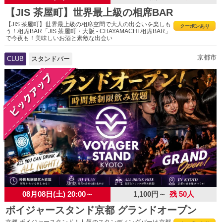
【JIS 茶屋町】世界最上級の相席BAR
【JIS 茶屋町】世界最上級の相席空間で大人の出会いを楽しも
クーポンあり
う！相席BAR「JIS 茶屋町・大阪 - CHAYAMACHI 相席BAR」
で今夜も！美味しいお酒と素敵な出会い
京都市
CLUB
スタンドバー
08月08日(土) 20:00～
1,100円～
残 50人
ボイジャースタンド京都 グランドオープン
京都 ボイジャースタンド！人気のスタンディングバーは京都