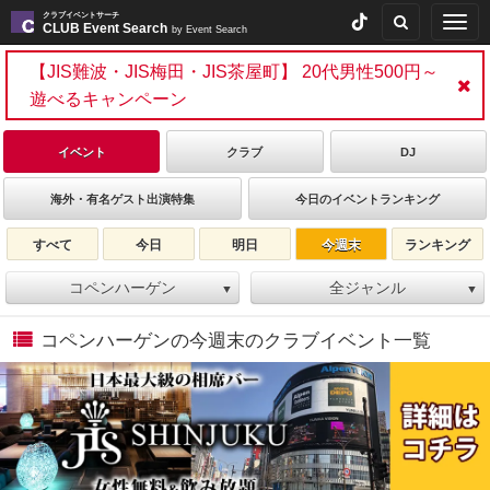
クラブイベントサーチ
Togg
CLUB Event Search
by Event Search
navig
【JIS難波・JIS梅田・JIS茶屋町】 20代男性500円～
遊べるキャンペーン
イベント
クラブ
DJ
海外・有名ゲスト出演特集
今日のイベントランキング
すべて
今日
明日
今週末
ランキング
コペンハーゲン
全ジャンル
▼
▼
コペンハーゲンの今週末のクラブイベント一覧