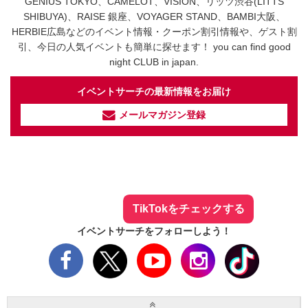
GENIUS TOKYO、CAMELOT、VISION、リッツ渋谷(LITTS
SHIBUYA)、RAISE 銀座、VOYAGER STAND、BAMBI大阪、
HERBIE広島などのイベント情報・クーポン割引情報や、ゲスト割
引、今日の人気イベントも簡単に探せます！ you can find good
night CLUB in japan.
イベントサーチの最新情報をお届け
メールマガジン登録
イベントサーチ - TikTok
人気のお店を動画で配信中！
気になる今話題の人気情報も
最新のイベント情報やお得なクーポン
まとめてTikTokでチェックしよう！
TikTokをチェックする
イベントサーチをフォローしよう！