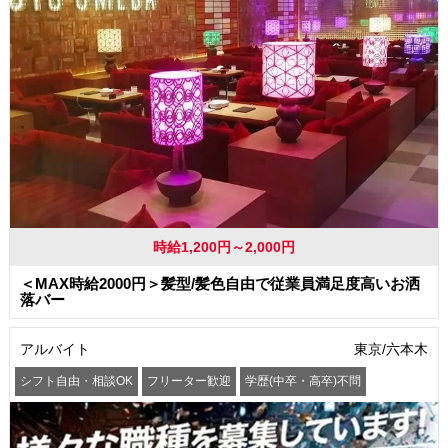
時給1,200円～2,000円
＜MAX時給2000円＞髪型/髪色自由で従業員満足度高いお洒
落バー
アルバイト
東京/六本木
シフト自由・相談OK
フリーター歓迎
学歴(中卒・高卒)不問
髪型・髪色自由
交通費支給