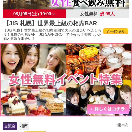
08月08日(土) 19:00～
女性無料
残 99人
【JIS 札幌】世界最上級の相席BAR
【JIS 札幌】世界最上級の相席空間で大人の出会いを楽しも
クーポンあり
う！札幌の相席BAR「JIS SAPPORO」で今夜も！美味しいお
酒と素敵な出会い！
熊本市
交流会
相席