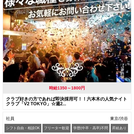
時給1350～1800円
クラブ好きの方であれば即決採用可！！六本木の人気ナイト
クラブ「V2 TOKYO」☆週2...
社員
東京/渋谷
シフト自由・相談OK
フリーター歓迎
学歴(中卒・高卒)不問
昇給あり