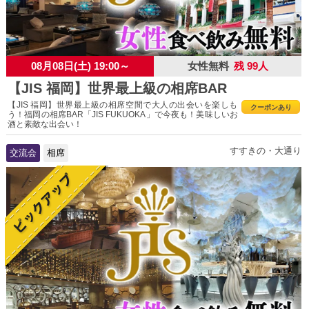
08月08日(土) 19:00～
女性無料
残 99人
【JIS 福岡】世界最上級の相席BAR
【JIS 福岡】世界最上級の相席空間で大人の出会いを楽しも
クーポンあり
う！福岡の相席BAR「JIS FUKUOKA」で今夜も！美味しいお
酒と素敵な出会い！
すすきの・大通り
交流会
相席