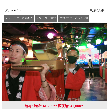
アルバイト
東京/渋谷
シフト自由・相談OK
フリーター歓迎
学歴(中卒・高卒)不問
髪型・髪色自由
服装自由
交通費支給
給与: 時給: ¥1,200〜 深夜給: ¥1,500〜