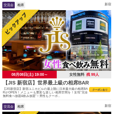
新宿
交流会
相席
08月08日(土) 19:00～
女性無料
残 99人
【JIS 新宿店】世界最上級の相席BAR
【JIS新宿店】新宿ユニカビルの最上階に日本最大級の相席BA
クーポンあり
RがOPEN！メニューも豊富な楽しい相席空間を！女性“完全
無料食べ放題&飲み放題”！男性もクーポ...
新宿
交流会
相席