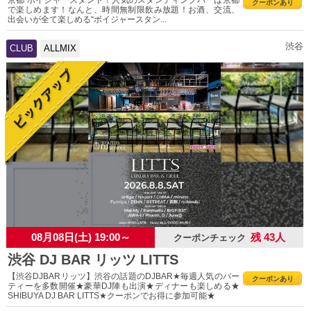
クーポンあり
で楽しめます！なんと、時間無制限飲み放題！お酒、交流、
出会いが全て楽しめる“ボイジャースタン...
渋谷
CLUB
ALLMIX
08月08日(土) 19:00～
残 43人
クーポンチェック
渋谷 DJ BAR リッツ LITTS
【渋谷DJBARリッツ】渋谷の話題のDJBAR★毎週人気のパー
クーポンあり
ティーを多数開催★豪華DJ陣も出演★ディナーも楽しめる★
SHIBUYA DJ BAR LITTS★クーポンでお得に参加可能★