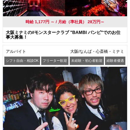
時給 1,177円 ～ / 月給（準社員） 28万円～
大阪ミナミの#モンスタークラブ "BAMBI バンビ"でのお仕
事大募集！
アルバイト
大阪/なんば・心斎橋・ミナミ
シフト自由・相談OK
フリーター歓迎
未経験・初心者歓迎
経験者優遇
交通費支給