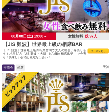
08月08日(土) 19:00～
女性無料
残 97人
【JIS 難波】世界最上級の相席BAR
【JIS 難波】世界最上級の相席空間で大人の出会いを楽しも
クーポンあり
う！相席BAR「JIS 難波・大阪 - NAMBA 相席BAR」で今夜
も！美味しいお酒と素敵な出会い！
天神
交流会
相席