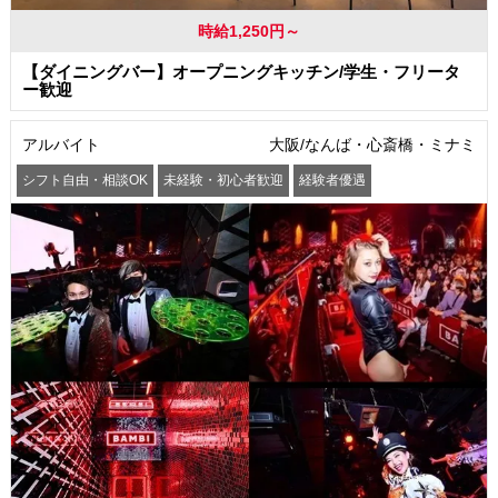
時給1,250円～
【ダイニングバー】オープニングキッチン/学生・フリータ
ー歓迎
アルバイト
大阪/なんば・心斎橋・ミナミ
シフト自由・相談OK
未経験・初心者歓迎
経験者優遇
駅から徒歩5分以内
交通費支給
社員登用あり