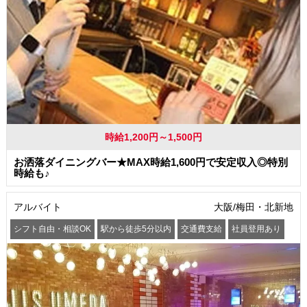
時給1,200円～1,500円
お洒落ダイニングバー★MAX時給1,600円で安定収入◎特別
時給も♪
アルバイト
大阪/梅田・北新地
シフト自由・相談OK
駅から徒歩5分以内
交通費支給
社員登用あり