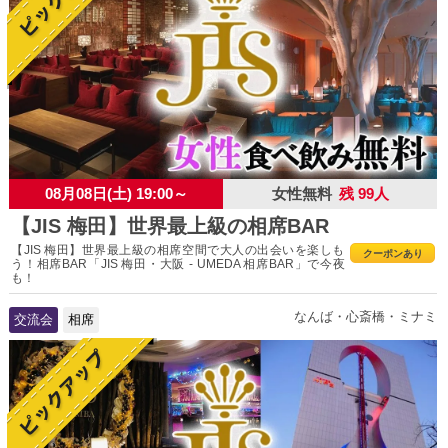
08月08日(土) 19:00～
女性無料
残 99人
【JIS 梅田】世界最上級の相席BAR
【JIS 梅田】世界最上級の相席空間で大人の出会いを楽しも
クーポンあり
う！相席BAR「JIS 梅田・大阪 - UMEDA 相席BAR」で今夜
も！
なんば・心斎橋・ミナミ
交流会
相席