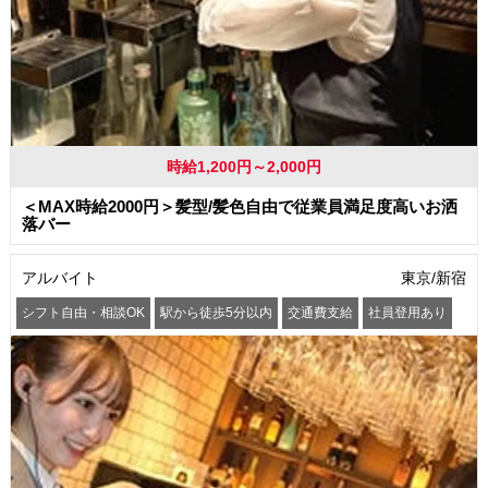
時給1,200円～2,000円
＜MAX時給2000円＞髪型/髪色自由で従業員満足度高いお洒
落バー
アルバイト
東京/新宿
シフト自由・相談OK
駅から徒歩5分以内
交通費支給
社員登用あり