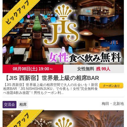
08月08日(土) 19:00～
女性無料
残 99人
【JIS 西新宿】世界最上級の相席BAR
【JIS 西新宿】世界最上級の相席空間で大人の出会いを！新宿
クーポンあり
相席BAR「JIS NISHISHINJUKU」で今夜も！女性“完全無料食
べ放題&飲み放題”！男性もクーポン利...
梅田・北新地
交流会
相席