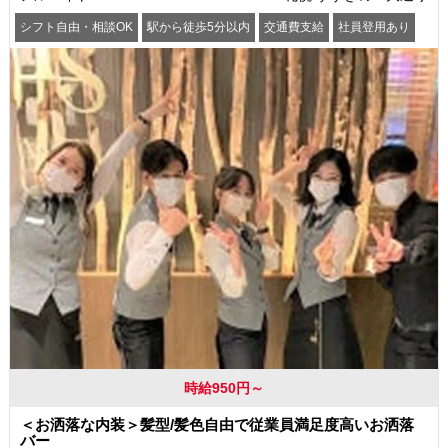
シフト自由・相談OK
駅から徒歩5分以内
交通費支給
社員登用あり
時給950円～
＜お洒落な内装＞髪型/髪色自由で従業員満足度高いお洒落
バー