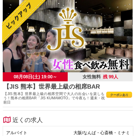
08月08日(土) 19:00～
女性無料
残 99人
【JIS 熊本】世界最上級の相席BAR
【JIS 熊本】世界最上級の相席空間で大人の出会いを楽しも
クーポンあり
う！熊本の相席BAR「JIS KUMAMOTO」で今夜も！週末・祝
前日
近くの求人
アルバイト
大阪/なんば・心斎橋・ミナミ