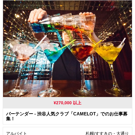
髪型・髪色自由
服装自由
交通費支給
社員登用あり
¥270,000 以上
バーテンダー - 渋谷人気クラブ「CAMELOT」でのお仕事募
集！
アルバイト
札幌/すすきの・大通り