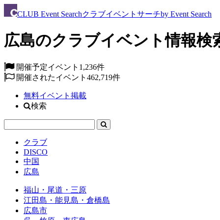
CLUB
Event Search
クラブイベントサーチ
by Event Search
広島のクラブイベント情報検
開催予定イベント
1,236件
開催されたイベント
462,719件
無料イベント掲載
検索
クラブ
DISCO
中国
広島
福山・尾道・三原
江田島・能見島・倉橋島
広島市