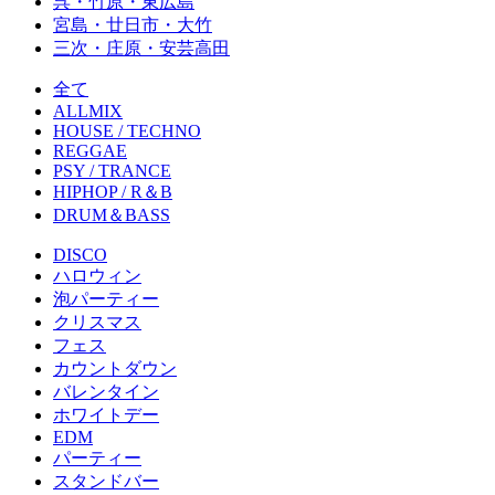
呉・竹原・東広島
宮島・廿日市・大竹
三次・庄原・安芸高田
全て
ALLMIX
HOUSE / TECHNO
REGGAE
PSY / TRANCE
HIPHOP / R＆B
DRUM＆BASS
DISCO
ハロウィン
泡パーティー
クリスマス
フェス
カウントダウン
バレンタイン
ホワイトデー
EDM
パーティー
スタンドバー