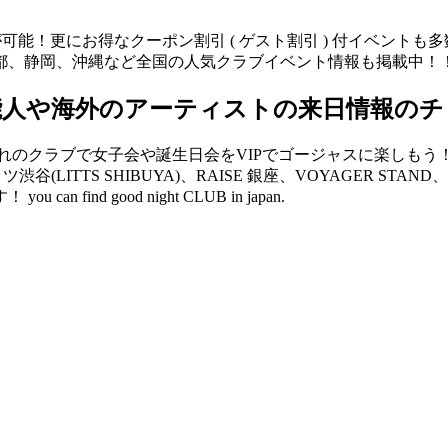
が可能！更にお得なクーポン割引 ( ゲスト割引 ) 付イベント
都、静岡、沖縄など全国の人気クラブイベント情報も掲載中！
能人や海外のアーティストの来日情報のチ
クラブで女子会や誕生日会をVIPでゴージャスに楽しもう！ V2 
リッツ渋谷(LITTS SHIBUYA)、RAISE 銀座、VOYAGER 
d good night CLUB in japan.