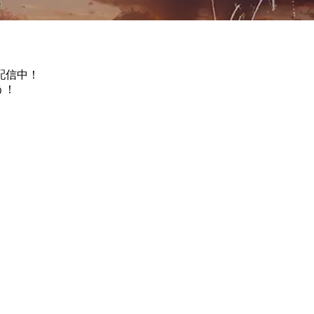
配信中！
う！