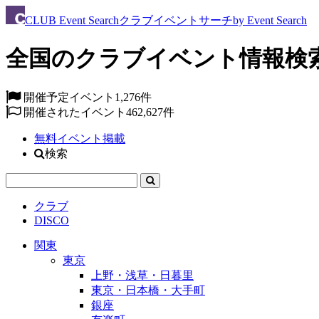
CLUB
Event Search
クラブイベントサーチ
by Event Search
全国のクラブイベント情報検
開催予定イベント
1,276件
開催されたイベント
462,627件
無料イベント掲載
検索
クラブ
DISCO
関東
東京
上野・浅草・日暮里
東京・日本橋・大手町
銀座