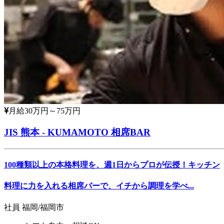
月給30万円～75万円
JIS 熊本 - KUMAMOTO 相席BAR
100種類以上の本格料理を、週1日からプロが伝授！キッチン
料理に力を入れる相席バーで、イチから調理を学べ...
社員
福岡/福岡市