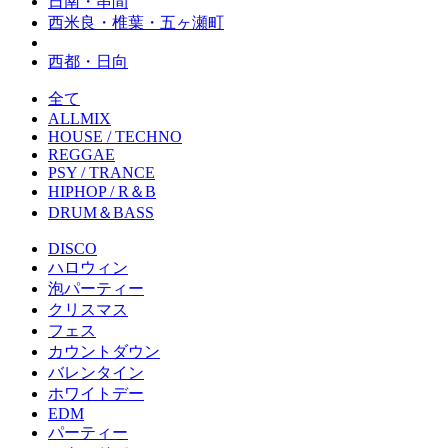
日南・串間
西米良・椎葉・五ヶ瀬町
西都・日向
全て
ALLMIX
HOUSE / TECHNO
REGGAE
PSY / TRANCE
HIPHOP / R＆B
DRUM＆BASS
DISCO
ハロウィン
泡パーティー
クリスマス
フェス
カウントダウン
バレンタイン
ホワイトデー
EDM
パーティー