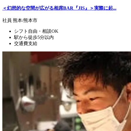
＜幻想的な空間が広がる相席BAR『JIS』＞実際に起...
社員
熊本/熊本市
シフト自由・相談OK
駅から徒歩5分以内
交通費支給