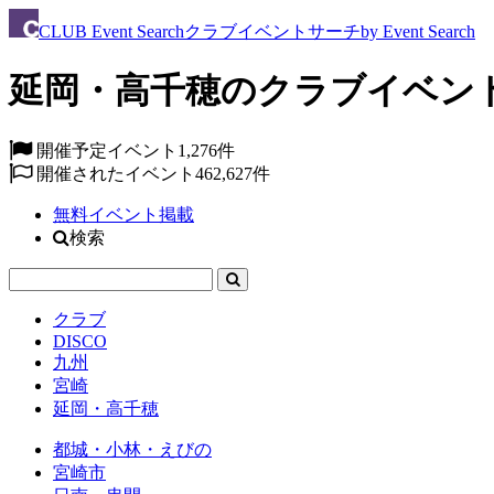
CLUB
Event Search
クラブイベントサーチ
by Event Search
延岡・高千穂のクラブイベン
開催予定イベント
1,276件
開催されたイベント
462,627件
無料イベント掲載
検索
クラブ
DISCO
九州
宮崎
延岡・高千穂
都城・小林・えびの
宮崎市