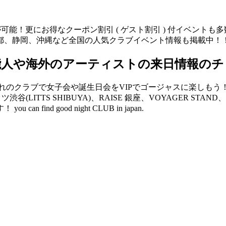
が可能！更にお得なクーポン割引 ( ゲスト割引 ) 付イベント
都、静岡、沖縄など全国の人気クラブイベント情報も掲載中！
能人や海外のアーティストの来日情報のチ
クラブで女子会や誕生日会をVIPでゴージャスに楽しもう！ V2 
リッツ渋谷(LITTS SHIBUYA)、RAISE 銀座、VOYAGER 
d good night CLUB in japan.