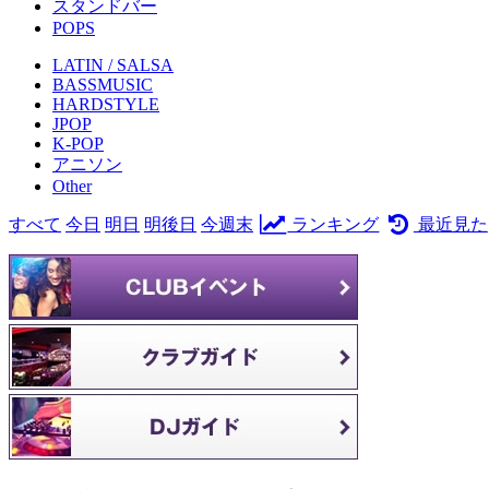
スタンドバー
POPS
LATIN / SALSA
BASSMUSIC
HARDSTYLE
JPOP
K-POP
アニソン
Other
すべて
今日
明日
明後日
今週末
ランキング
最近見た