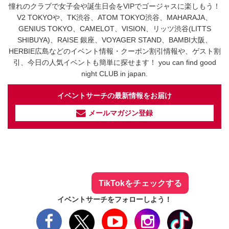
憧れのクラブで女子会や誕生日会をVIPでゴージャスに楽しもう！
V2 TOKYOや、TK渋谷、ATOM TOKYO渋谷、MAHARAJA、
GENIUS TOKYO、CAMELOT、VISION、リッツ渋谷(LITTS
SHIBUYA)、RAISE 銀座、VOYAGER STAND、BAMBI大阪、
HERBIE広島などのイベント情報・クーポン割引情報や、ゲスト割
引、今日の人気イベントも簡単に探せます！ you can find good
night CLUB in japan.
イベントサーチの最新情報をお届け
メールマガジン登録
イベントサーチ - TikTok
人気のお店を動画で配信中！
気になる今話題の人気情報も
最新のイベント情報やお得なクーポン
まとめてTikTokでチェックしよう！
TikTokをチェックする
イベントサーチをフォローしよう！