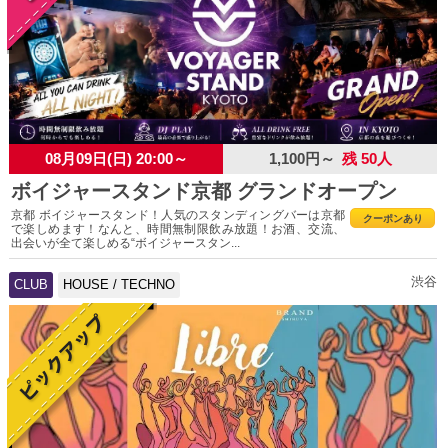
08月09日(日) 20:00～
1,100円～
残 50人
ボイジャースタンド京都 グランドオープン
京都 ボイジャースタンド！人気のスタンディングバーは京都
クーポンあり
で楽しめます！なんと、時間無制限飲み放題！お酒、交流、
出会いが全て楽しめる“ボイジャースタン...
渋谷
CLUB
HOUSE / TECHNO