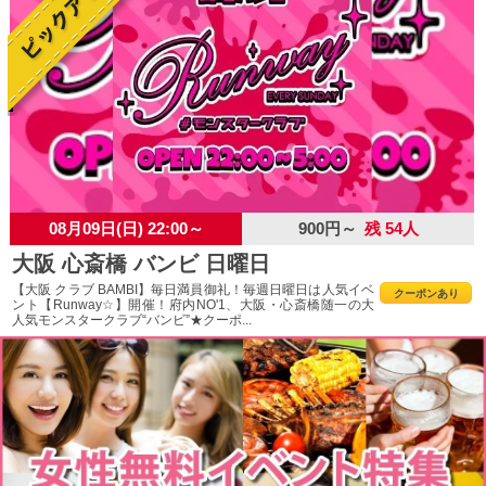
08月09日(日) 22:00～
900円～
残 54人
大阪 心斎橋 バンビ 日曜日
【大阪 クラブ BAMBI】毎日満員御礼！毎週日曜日は人気イベ
クーポンあり
ント【Runway☆】開催！府内NO'1、大阪・心斎橋随一の大
人気モンスタークラブ“バンビ”★クーポ...