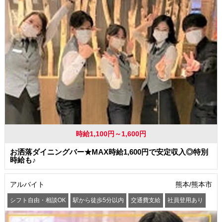
時給1,100円～1,600円
お洒落ダイニングバー★MAX時給1,600円で安定収入◎特別
時給も♪
アルバイト
熊本/熊本市
シフト自由・相談OK
駅から徒歩5分以内
交通費支給
社員登用あり