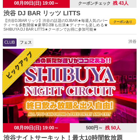
08月09日(日) 19:00～
残 43人
クーポンチェック
渋谷 DJ BAR リッツ LITTS
【渋谷DJBARリッツ】渋谷の話題のDJBAR★毎週人気のパー
クーポンあり
ティーを多数開催★豪華DJ陣も出演★ディナーも楽しめる★
SHIBUYA DJ BAR LITTS★クーポンでお得に参加可能★
渋谷
CLUB
フェス
08月09日(日) 19:00～
500円～
残 50人
渋谷ナイトサーキット！最大10時間飲放題