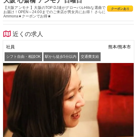
大阪 心斎橋 アンモナ 日曜日
【大阪アンモナ 】大阪のTOP DJ達がグローバルHitsな選曲で
クーポンあり
お届け！OPEN～24:00までのご来店が男女共にお得！ さらに
Ammona★クーポンでお得★
近くの求人
社員
熊本/熊本市
シフト自由・相談OK
駅から徒歩5分以内
交通費支給