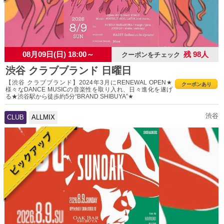
08月09日(日) 18:00～
残 98人
クーポンをチェック
渋谷 クラブブランド 日曜日
【渋谷 クラブブランド】2024年3月にRENEWAL OPEN★
クーポンあり
様々なDANCE MUSICの音楽性を取り入れ、日々進化を遂げ
る★渋谷駅から徒歩約5分“BRAND SHIBUYA”★
渋谷
CLUB
ALLMIX