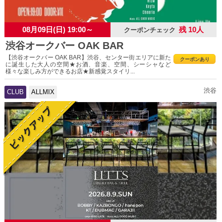
08月09日(日) 19:00～
残 10人
クーポンチェック
渋谷オークバー OAK BAR
【渋谷オークバー OAK BAR】渋谷、センター街エリアに新た
クーポンあり
に誕生した大人の空間★お酒、音楽、空間、シーシャなど
様々な楽しみ方ができるお店★新感覚スタイリ...
渋谷
CLUB
ALLMIX