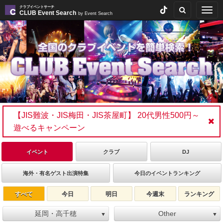
クラブイベントサーチ
Togg
CLUB Event Search
by Event Search
navig
【JIS難波・JIS梅田・JIS茶屋町】 20代男性500円～
遊べるキャンペーン
イベント
クラブ
DJ
海外・有名ゲスト出演特集
今日のイベントランキング
すべて
今日
明日
今週末
ランキング
延岡・高千穂
Other
▼
▼