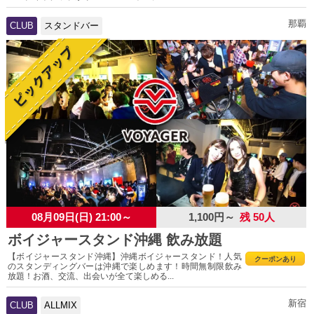
那覇
CLUB
スタンドバー
08月09日(日) 21:00～
1,100円～
残 50人
ボイジャースタンド沖縄 飲み放題
【ボイジャースタンド沖縄】沖縄ボイジャースタンド！人気
クーポンあり
のスタンディングバーは沖縄で楽しめます！時間無制限飲み
放題！お酒、交流、出会いが全て楽しめる...
新宿
CLUB
ALLMIX