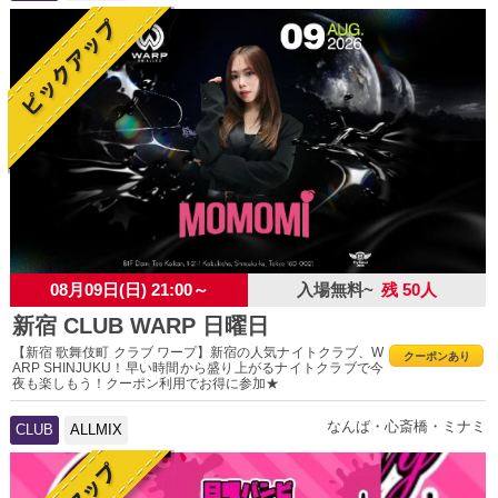
08月09日(日) 21:00～
入場無料~
残 50人
新宿 CLUB WARP 日曜日
【新宿 歌舞伎町 クラブ ワープ】新宿の人気ナイトクラブ、W
クーポンあり
ARP SHINJUKU！早い時間から盛り上がるナイトクラブで今
夜も楽しもう！クーポン利用でお得に参加★
なんば・心斎橋・ミナミ
CLUB
ALLMIX