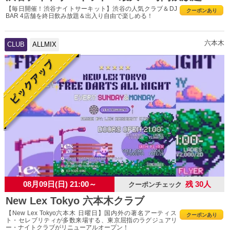
【毎日開催！渋谷ナイトサーキット】渋谷の人気クラブ＆DJ
クーポンあり
BAR 4店舗を終日飲み放題＆出入り自由で楽しめる！
六本木
CLUB
ALLMIX
08月09日(日) 21:00～
残 30人
クーポンチェック
New Lex Tokyo 六本木クラブ
【New Lex Tokyo六本木 日曜日】国内外の著名アーティス
クーポンあり
ト・セレブリティが多数来場する、東京屈指のラグジュアリ
ー・ナイトクラブがリニューアルオープン！