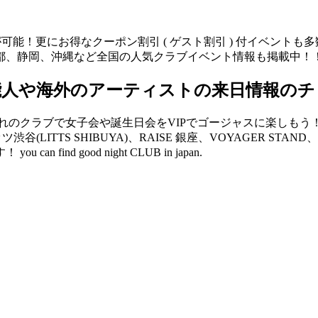
が可能！更にお得なクーポン割引 ( ゲスト割引 ) 付イベント
都、静岡、沖縄など全国の人気クラブイベント情報も掲載中！
能人や海外のアーティストの来日情報のチ
クラブで女子会や誕生日会をVIPでゴージャスに楽しもう！ V2 
リッツ渋谷(LITTS SHIBUYA)、RAISE 銀座、VOYAGER 
d good night CLUB in japan.