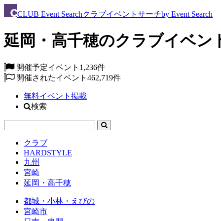
CLUB
Event Search
クラブイベントサーチ
by Event Search
延岡・高千穂のクラブイベン
開催予定イベント
1,236件
開催されたイベント
462,719件
無料イベント掲載
検索
クラブ
HARDSTYLE
九州
宮崎
延岡・高千穂
都城・小林・えびの
宮崎市