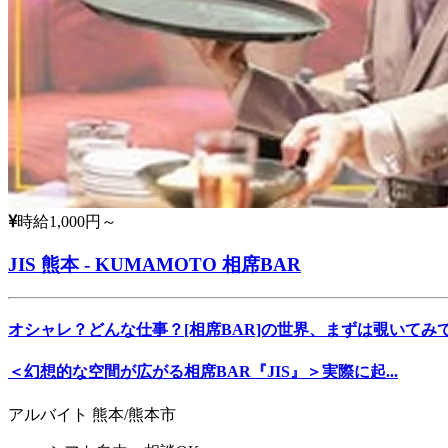
時給1,000円～
JIS 熊本 - KUMAMOTO 相席BAR
オシャレ？どんな仕事？[相席BAR]の世界、まずは覗いてみ
＜幻想的な空間が広がる相席BAR『JIS』＞実際に起...
アルバイト
熊本/熊本市