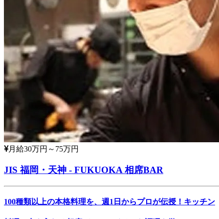
月給30万円～75万円
JIS 福岡・天神 - FUKUOKA 相席BAR
100種類以上の本格料理を、週1日からプロが伝授！キッチン