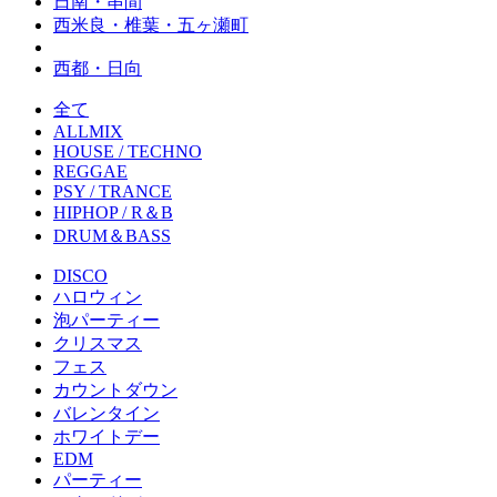
日南・串間
西米良・椎葉・五ヶ瀬町
西都・日向
全て
ALLMIX
HOUSE / TECHNO
REGGAE
PSY / TRANCE
HIPHOP / R＆B
DRUM＆BASS
DISCO
ハロウィン
泡パーティー
クリスマス
フェス
カウントダウン
バレンタイン
ホワイトデー
EDM
パーティー