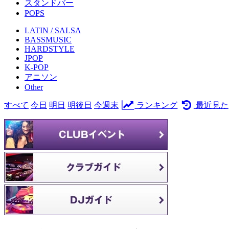
スタンドバー
POPS
LATIN / SALSA
BASSMUSIC
HARDSTYLE
JPOP
K-POP
アニソン
Other
すべて
今日
明日
明後日
今週末
ランキング
最近見た