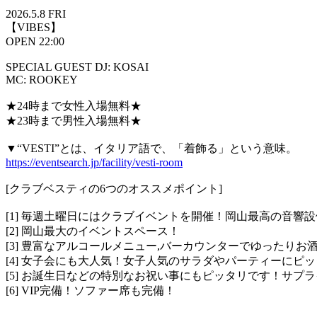
2026.5.8 FRI
【VIBES】
OPEN 22:00
SPECIAL GUEST DJ: KOSAI
MC: ROOKEY
★24時まで女性入場無料★
★23時まで男性入場無料★
▼“VESTI”とは、イタリア語で、「着飾る」という意味。
https://eventsearch.jp/facility/vesti-room
[クラブベスティの6つのオススメポイント]
[1] 毎週土曜日にはクラブイベントを開催！岡山最高の音響
[2] 岡山最大のイベントスペース！
[3] 豊富なアルコールメニュー,バーカウンターでゆったりお
[4] 女子会にも大人気！女子人気のサラダやパーティーにピ
[5] お誕生日などの特別なお祝い事にもピッタリです！サプ
[6] VIP完備！ソファー席も完備！