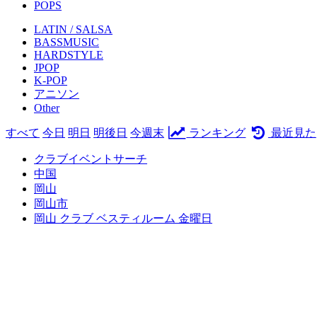
POPS
LATIN / SALSA
BASSMUSIC
HARDSTYLE
JPOP
K-POP
アニソン
Other
すべて
今日
明日
明後日
今週末
ランキング
最近見た
クラブイベントサーチ
中国
岡山
岡山市
岡山 クラブ ベスティルーム 金曜日