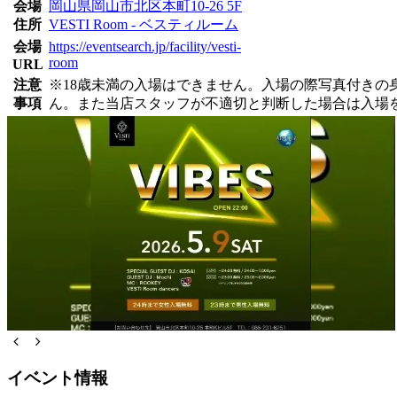
会場
岡山県岡山市北区本町10-26 5F
住所
VESTI Room - ベスティルーム
会場
https://eventsearch.jp/facility/vesti-
room
URL
注意
※18歳未満の入場はできません。入場の際写真付き
事項
ん。また当店スタッフが不適切と判断した場合は入場
イベント情報