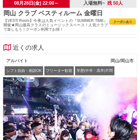
08月28日(金) 22:00～
入場無料~
残 50人
岡山 クラブ ベスティルーム 金曜日
【VESTI Room】今夜は人気イベントの『SUMMER TIME』
クーポンあり
開催★岡山最高クラスのミュージックスペース！人気クラブ
で楽しもう！クーポン利用でお得！
近くの求人
アルバイト
岡山/岡山市
シフト自由・相談OK
フリーター歓迎
学歴(中卒・高卒)不問
髪型・髪色自由
交通費支給