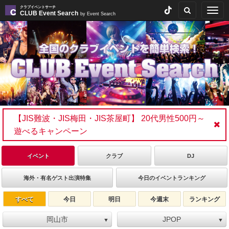
クラブイベントサーチ
Togg
CLUB Event Search
by Event Search
navig
【JIS難波・JIS梅田・JIS茶屋町】 20代男性500円～
遊べるキャンペーン
イベント
クラブ
DJ
海外・有名ゲスト出演特集
今日のイベントランキング
すべて
今日
明日
今週末
ランキング
岡山市
JPOP
▼
▼