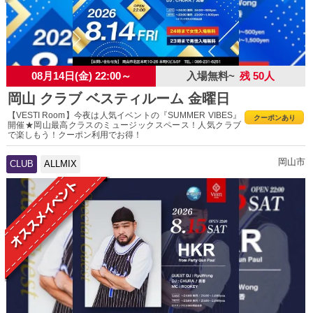
08月14日(金) 22:00～
入場無料~
残 50人
岡山 クラブ ベスティルーム 金曜日
【VESTI Room】今夜は人気イベントの『SUMMER VIBES』
クーポンあり
開催★岡山最高クラスのミュージックスペース！人気クラブ
で楽しもう！クーポン利用でお得！
岡山市
CLUB
ALLMIX