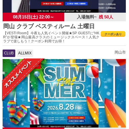
08月15日(土) 22:00～
入場無料~
残 50人
岡山 クラブ ベスティルーム 土曜日
【VESTI Room】今夜も人気イベント開催★SP GUESTに“HK
クーポンあり
R”が登場★岡山最高クラスのミュージックスペース！人気ク
ラブで楽しもう！クーポン利用でお得！
岡山市
CLUB
ALLMIX