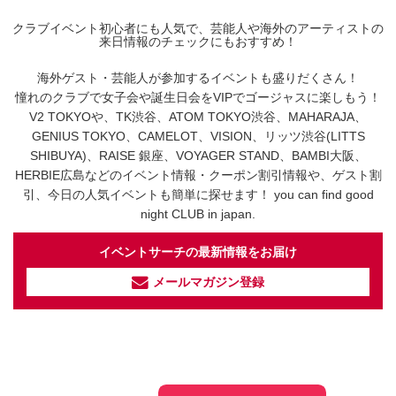
クラブイベント初心者にも人気で、芸能人や海外のアーティストの
来日情報のチェックにもおすすめ！
海外ゲスト・芸能人が参加するイベントも盛りだくさん！
憧れのクラブで女子会や誕生日会をVIPでゴージャスに楽しもう！
V2 TOKYOや、TK渋谷、ATOM TOKYO渋谷、MAHARAJA、
GENIUS TOKYO、CAMELOT、VISION、リッツ渋谷(LITTS
SHIBUYA)、RAISE 銀座、VOYAGER STAND、BAMBI大阪、
HERBIE広島などのイベント情報・クーポン割引情報や、ゲスト割
引、今日の人気イベントも簡単に探せます！ you can find good
night CLUB in japan.
イベントサーチの最新情報をお届け
メールマガジン登録
イベントサーチ - TikTok
人気のお店を動画で配信中！
気になる今話題の人気情報も
最新のイベント情報やお得なクーポン
まとめてTikTokでチェックしよう！