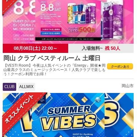
08月08日(土) 22:00～
入場無料~
残 50人
岡山 クラブ ベスティルーム 土曜日
【VESTI Room】今夜は人気イベントの『Energy』開催★岡
クーポンあり
山最高クラスのミュージックスペース！人気クラブで楽しも
う！クーポン利用でお得！
岡山市
CLUB
ALLMIX