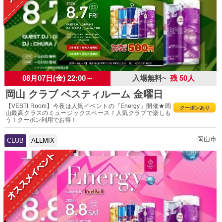
08月07日(金) 22:00～
入場無料~
残 50人
岡山 クラブ ベスティルーム 金曜日
【VESTI Room】今夜は人気イベントの『Energy』開催★岡
クーポンあり
山最高クラスのミュージックスペース！人気クラブで楽しも
う！クーポン利用でお得！
岡山市
CLUB
ALLMIX