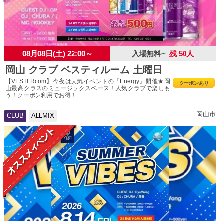
08月08日(土) 22:00～
入場無料~
残 50人
岡山 クラブ ベスティルーム 土曜日
【VESTI Room】今夜は人気イベントの『Energy』開催★岡
クーポンあり
山最高クラスのミュージックスペース！人気クラブで楽しも
う！クーポン利用でお得！
岡山市
CLUB
ALLMIX