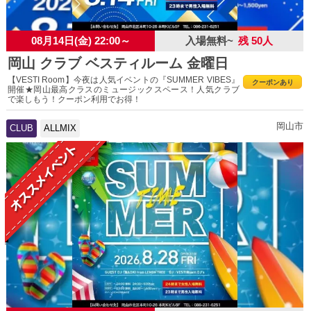
08月14日(金) 22:00～
入場無料~
残 50人
岡山 クラブ ベスティルーム 金曜日
【VESTI Room】今夜は人気イベントの『SUMMER VIBES』
クーポンあり
開催★岡山最高クラスのミュージックスペース！人気クラブ
で楽しもう！クーポン利用でお得！
岡山市
CLUB
ALLMIX