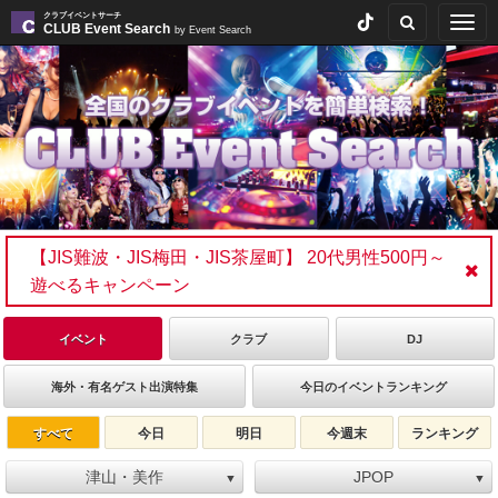
クラブイベントサーチ
Togg
CLUB Event Search
by Event Search
navig
【JIS難波・JIS梅田・JIS茶屋町】 20代男性500円～
遊べるキャンペーン
イベント
クラブ
DJ
海外・有名ゲスト出演特集
今日のイベントランキング
すべて
今日
明日
今週末
ランキング
津山・美作
JPOP
▼
▼