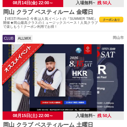
08月14日(金) 22:00～
入場無料~
残 50人
岡山 クラブ ベスティルーム 金曜日
【VESTI Room】今夜は人気イベントの『SUMMER TIME』
クーポンあり
開催★岡山最高クラスのミュージックスペース！人気クラブ
で楽しもう！クーポン利用でお得！
岡山市
CLUB
ALLMIX
08月15日(土) 22:00～
入場無料~
残 50人
岡山 クラブ ベスティルーム 土曜日