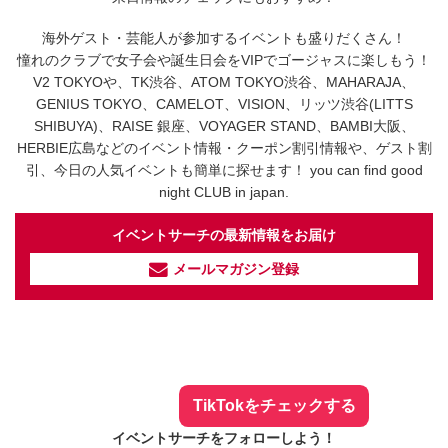
海外ゲスト・芸能人が参加するイベントも盛りだくさん！
憧れのクラブで女子会や誕生日会をVIPでゴージャスに楽しもう！
V2 TOKYOや、TK渋谷、ATOM TOKYO渋谷、MAHARAJA、
GENIUS TOKYO、CAMELOT、VISION、リッツ渋谷(LITTS
SHIBUYA)、RAISE 銀座、VOYAGER STAND、BAMBI大阪、
HERBIE広島などのイベント情報・クーポン割引情報や、ゲスト割
引、今日の人気イベントも簡単に探せます！ you can find good
night CLUB in japan.
イベントサーチの最新情報をお届け
メールマガジン登録
イベントサーチ - TikTok
人気のお店を動画で配信中！
気になる今話題の人気情報も
最新のイベント情報やお得なクーポン
まとめてTikTokでチェックしよう！
TikTokをチェックする
イベントサーチをフォローしよう！