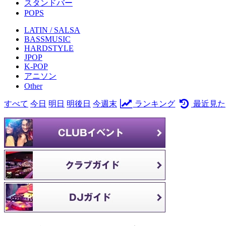
スタンドバー
POPS
LATIN / SALSA
BASSMUSIC
HARDSTYLE
JPOP
K-POP
アニソン
Other
すべて
今日
明日
明後日
今週末
ランキング
最近見た