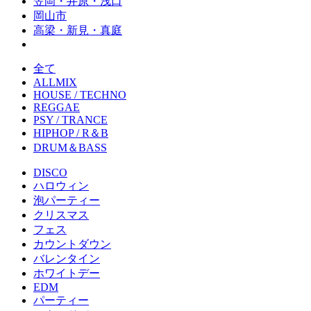
笠岡・井原・浅口
岡山市
高梁・新見・真庭
全て
ALLMIX
HOUSE / TECHNO
REGGAE
PSY / TRANCE
HIPHOP / R＆B
DRUM＆BASS
DISCO
ハロウィン
泡パーティー
クリスマス
フェス
カウントダウン
バレンタイン
ホワイトデー
EDM
パーティー