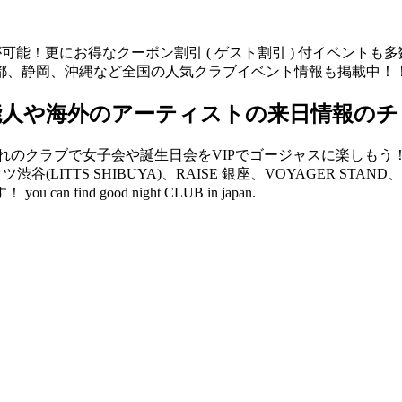
が可能！更にお得なクーポン割引 ( ゲスト割引 ) 付イベント
都、静岡、沖縄など全国の人気クラブイベント情報も掲載中！
能人や海外のアーティストの来日情報のチ
クラブで女子会や誕生日会をVIPでゴージャスに楽しもう！ V2 
リッツ渋谷(LITTS SHIBUYA)、RAISE 銀座、VOYAGER 
d good night CLUB in japan.