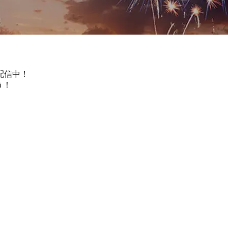
配信中！
う！