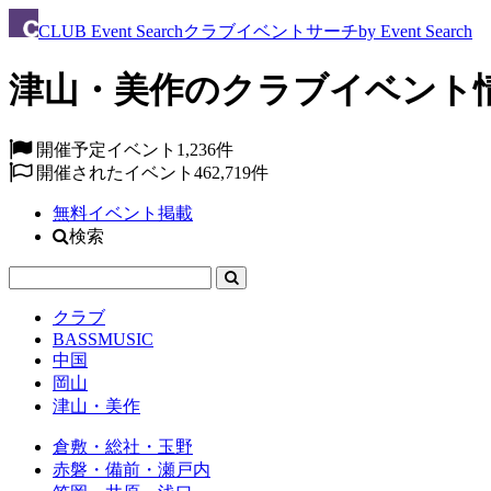
CLUB
Event Search
クラブイベントサーチ
by Event Search
津山・美作のクラブイベント
開催予定イベント
1,236件
開催されたイベント
462,719件
無料イベント掲載
検索
クラブ
BASSMUSIC
中国
岡山
津山・美作
倉敷・総社・玉野
赤磐・備前・瀬戸内