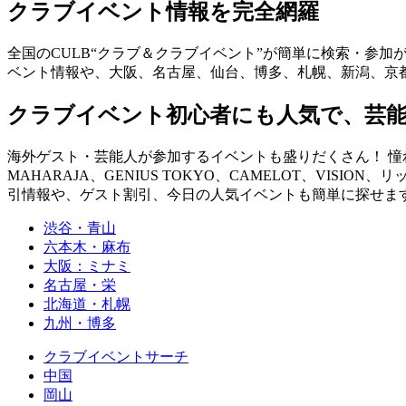
クラブイベント情報を完全網羅
全国のCULB“クラブ＆クラブイベント”が簡単に検索・参加
ベント情報や、大阪、名古屋、仙台、博多、札幌、新潟、京
クラブイベント初心者にも人気で、芸
海外ゲスト・芸能人が参加するイベントも盛りだくさん！ 憧れの
MAHARAJA、GENIUS TOKYO、CAMELOT、VISION、
引情報や、ゲスト割引、今日の人気イベントも簡単に探せます！ you can fin
渋谷・青山
六本木・麻布
大阪：ミナミ
名古屋・栄
北海道・札幌
九州・博多
クラブイベントサーチ
中国
岡山