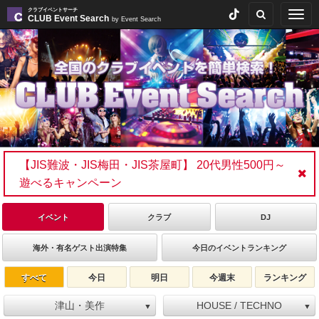
クラブイベントサーチ
Togg
CLUB Event Search
by Event Search
navig
【JIS難波・JIS梅田・JIS茶屋町】 20代男性500円～
遊べるキャンペーン
イベント
クラブ
DJ
海外・有名ゲスト出演特集
今日のイベントランキング
すべて
今日
明日
今週末
ランキング
津山・美作
HOUSE / TECHNO
▼
▼