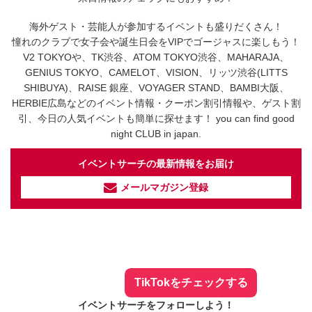
海外ゲスト・芸能人が参加するイベントも盛りだくさん！
憧れのクラブで女子会や誕生日会をVIPでゴージャスに楽しもう！
V2 TOKYOや、TK渋谷、ATOM TOKYO渋谷、MAHARAJA、
GENIUS TOKYO、CAMELOT、VISION、リッツ渋谷(LITTS
SHIBUYA)、RAISE 銀座、VOYAGER STAND、BAMBI大阪、
HERBIE広島などのイベント情報・クーポン割引情報や、ゲスト割
引、今日の人気イベントも簡単に探せます！ you can find good
night CLUB in japan.
イベントサーチの最新情報をお届け
メールマガジン登録
イベントサーチ - TikTok
人気のお店を動画で配信中！
気になる今話題の人気情報も
最新のイベント情報やお得なクーポン
まとめてTikTokでチェックしよう！
TikTokをチェックする
イベントサーチをフォローしよう！