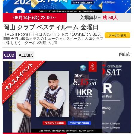
08月14日(金) 22:00～
入場無料~
残 50人
岡山 クラブ ベスティルーム 金曜日
【VESTI Room】今夜は人気イベントの『SUMMER VIBES』
クーポンあり
開催★岡山最高クラスのミュージックスペース！人気クラブ
で楽しもう！クーポン利用でお得！
岡山市
CLUB
ALLMIX