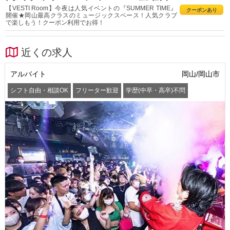
【VESTI Room】今夜は人気イベントの『SUMMER TIME』
クーポンあり
開催★岡山最高クラスのミュージックスペース！人気クラブ
で楽しもう！クーポン利用でお得！
近くの求人
アルバイト
岡山/岡山市
シフト自由・相談OK
フリーター歓迎
学歴(中卒・高卒)不問
髪型・髪色自由
交通費支給