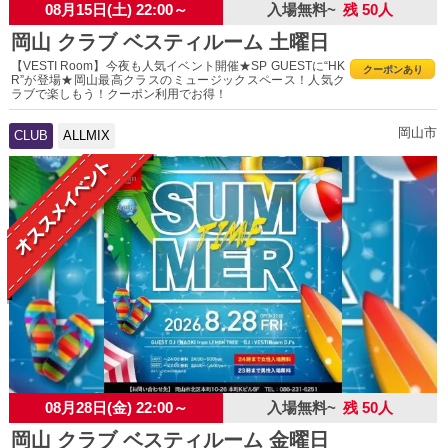
08月15日(土) 22:00～
入場無料~
残 50人
岡山 クラブ ベスティルーム 土曜日
【VESTI Room】今夜も人気イベント開催★SP GUESTに“HK
クーポンあり
R”が登場★岡山最高クラスのミュージックスペース！人気ク
ラブで楽しもう！クーポン利用でお得！
岡山市
CLUB
ALLMIX
08月28日(金) 22:00～
入場無料~
残 50人
岡山 クラブ ベスティルーム 金曜日