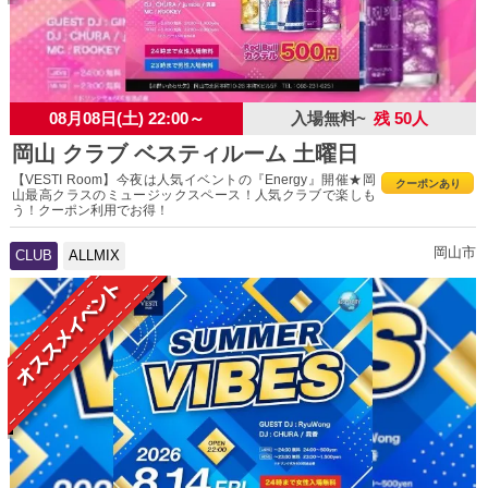
08月08日(土) 22:00～
入場無料~
残 50人
岡山 クラブ ベスティルーム 土曜日
【VESTI Room】今夜は人気イベントの『Energy』開催★岡
クーポンあり
山最高クラスのミュージックスペース！人気クラブで楽しも
う！クーポン利用でお得！
岡山市
CLUB
ALLMIX