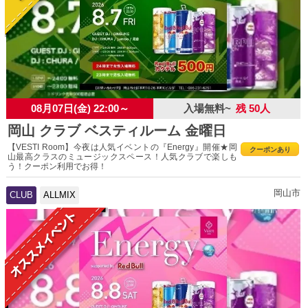
08月07日(金) 22:00～
入場無料~
残 50人
岡山 クラブ ベスティルーム 金曜日
【VESTI Room】今夜は人気イベントの『Energy』開催★岡
クーポンあり
山最高クラスのミュージックスペース！人気クラブで楽しも
う！クーポン利用でお得！
岡山市
CLUB
ALLMIX