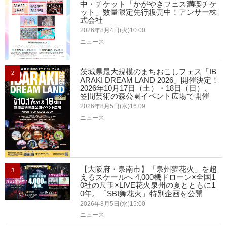
中・チケット「かがやきフェス満喫チケ
ット」数量限定先行販売中！アンサー株
式会社
2026年8月4日(火)10:00
ニュース
茨城県最大規模のまちおこしフェス「IB
2
ARAKI DREAM LAND 2026」開催決定！
2026年10月17日（土）・18日（日）、
笠間芸術の森公園イベント広場で開催
2026年8月5日(水)16:09
ニュース
【大阪府・泉南市】「泉州夢花火」を超
3
えるスケールへ 4,000機ドローン×全国1
0社の尺玉×LIVE花火泉州の夏とともに1
0年。「SBI舞花火」特別企画を公開
2026年8月5日(水)15:00
ニュース