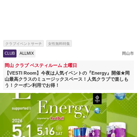
クラブイベントサーチ
女性無料特集
海外アーティスト来日情報・芸能人出演イベント特集
CLUB
ALLMIX
岡山市
岡山 クラブ ベスティルーム 土曜日
【VESTI Room】今夜は人気イベントの『Energy』開催★岡
山最高クラスのミュージックスペース！人気クラブで楽しも
う！クーポン利用でお得！