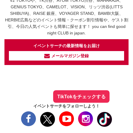
V2 TOKYOや、TK渋谷、ATOM TOKYO渋谷、MAHARAJA、
GENIUS TOKYO、CAMELOT、VISION、リッツ渋谷(LITTS
SHIBUYA)、RAISE 銀座、VOYAGER STAND、BAMBI大阪、
HERBIE広島などのイベント情報・クーポン割引情報や、ゲスト割
引、今日の人気イベントも簡単に探せます！ you can find good
night CLUB in japan.
イベントサーチの最新情報をお届け
メールマガジン登録
イベントサーチ - TikTok
人気のお店を動画で配信中！
気になる今話題の人気情報も
最新のイベント情報やお得なクーポン
まとめてTikTokでチェックしよう！
TikTokをチェックする
イベントサーチをフォローしよう！