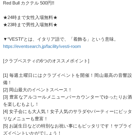
Red Bull カクテル 500円!!
★24時まで女性入場無料★
★23時まで男性入場無料★
▼“VESTI”とは、イタリア語で、「着飾る」という意味。
https://eventsearch.jp/facility/vesti-room
[クラブベスティの6つのオススメポイント]
[1] 毎週土曜日にはクラブイベントを開催！岡山最高の音響設
備！
[2] 岡山最大のイベントスペース！
[3] 豊富なアルコールメニュー,バーカウンターでゆったりお酒
を楽しむもよし！
[4] 女子会にも大人気！女子人気のサラダやパーティーにピッタ
リなメニューも豊富！
[5] お誕生日などの特別なお祝い事にもピッタリです！サプライ
ズイベントいかがでしょう！