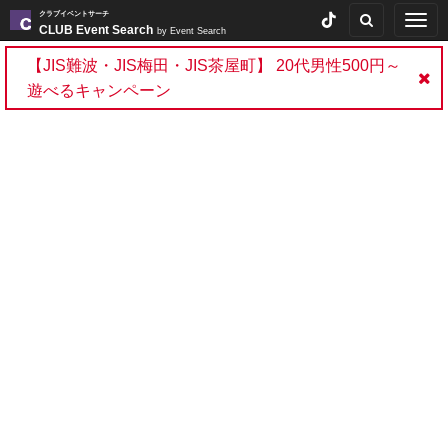
クラブイベントサーチ
Togg
CLUB Event Search
by Event Search
navig
【JIS難波・JIS梅田・JIS茶屋町】 20代男性500円～
遊べるキャンペーン