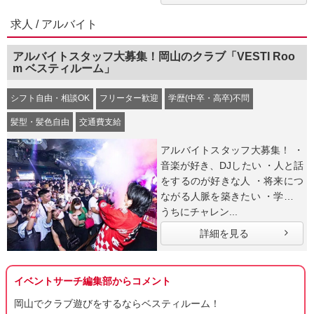
求人 / アルバイト
アルバイトスタッフ大募集！岡山のクラブ「VESTI Roo
m ベスティルーム」
シフト自由・相談OK
フリーター歓迎
学歴(中卒・高卒)不問
髪型・髪色自由
交通費支給
アルバイトスタッフ大募集！ ・
音楽が好き、DJしたい ・人と話
をするのが好きな人 ・将来につ
ながる人脈を築きたい ・学生の
うちにチャレン...
詳細を見る
イベントサーチ編集部からコメント
岡山でクラブ遊びをするならベスティルーム！