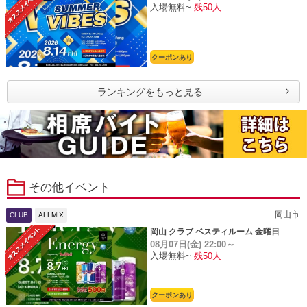
入場無料~
残50人
クーポンあり
ランキングをもっと見る
その他イベント
岡山市
CLUB
ALLMIX
岡山 クラブ ベスティルーム 金曜日
08月07日(金)
22:00～
入場無料~
残50人
クーポンあり