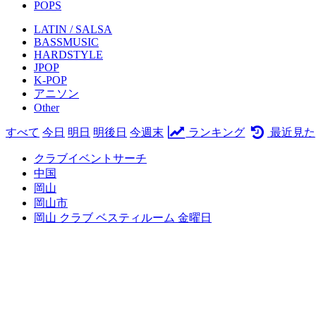
POPS
LATIN / SALSA
BASSMUSIC
HARDSTYLE
JPOP
K-POP
アニソン
Other
すべて
今日
明日
明後日
今週末
ランキング
最近見た
クラブイベントサーチ
中国
岡山
岡山市
岡山 クラブ ベスティルーム 金曜日