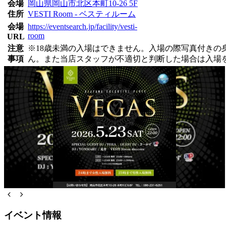
会場
岡山県岡山市北区本町10-26 5F
住所
VESTI Room - ベスティルーム
会場
https://eventsearch.jp/facility/vesti-
room
URL
注意
※18歳未満の入場はできません。入場の際写真付き
事項
ん。また当店スタッフが不適切と判断した場合は入場
イベント情報