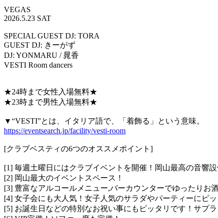
VEGAS
2026.5.23 SAT
SPECIAL GUEST DJ: TORA
GUEST DJ: きーがず
DJ: YONMARU / 晁香
VESTI Room dancers
★24時まで女性入場無料★
★23時まで男性入場無料★
▼“VESTI”とは、イタリア語で、「着飾る」という意味。
https://eventsearch.jp/facility/vesti-room
[クラブベスティの6つのオススメポイント]
[1] 毎週土曜日にはクラブイベントを開催！岡山最高の音響
[2] 岡山最大のイベントスペース！
[3] 豊富なアルコールメニュー,バーカウンターでゆったりお
[4] 女子会にも大人気！女子人気のサラダやパーティーにピ
[5] お誕生日などの特別なお祝い事にもピッタリです！サプ