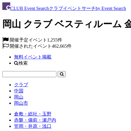
CLUB
Event Search
クラブイベントサーチ
by Event Search
岡山 クラブ ベスティルーム 金曜
開催予定イベント
1,255件
開催されたイベント
462,665件
無料イベント掲載
検索
クラブ
中国
岡山
岡山市
倉敷・総社・玉野
赤磐・備前・瀬戸内
笠岡・井原・浅口