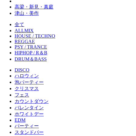
高梁・新見・真庭
津山・美作
全て
ALLMIX
HOUSE / TECHNO
REGGAE
PSY / TRANCE
HIPHOP / R＆B
DRUM＆BASS
DISCO
ハロウィン
泡パーティー
クリスマス
フェス
カウントダウン
バレンタイン
ホワイトデー
EDM
パーティー
スタンドバー