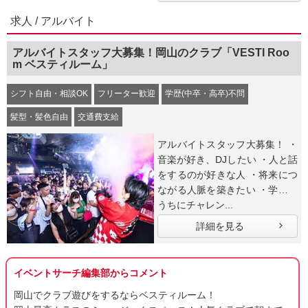
求人 / アルバイト
アルバイトスタッフ大募集！岡山のクラブ「VESTI Roo
m ベスティルーム」
シフト自由・相談OK
フリーター歓迎
学歴(中卒・高卒)不問
髪型・髪色自由
交通費支給
アルバイトスタッフ大募集！ ・
音楽が好き、DJしたい ・人と話
をするのが好きな人 ・将来につ
ながる人脈を築きたい ・学生の
うちにチャレン...
詳細を見る
イベントサーチ編集部からコメント
岡山でクラブ遊びをするならベスティルーム！