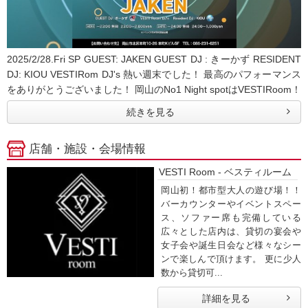
2025/2/28.Fri SP GUEST: JAKEN GUEST DJ : きーかず RESIDENT
DJ: KIOU VESTIRom DJ's 熱い週末でした！ 最高のパフォーマンス
をありがとうございました！ 岡山のNo1 Night spotはVESTIRoom！
続きを見る
店舗・施設・会場情報
VESTI Room - ベスティルーム
岡山初！都市型大人の遊び場！！
バーカウンターやイベントスペー
ス、ソファー席も完備している
広々とした店内は、貸切の宴会や
女子会や誕生日会など様々なシー
ンで楽しんで頂けます。 更に少人
数から貸切可...
詳細を見る