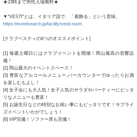
★23時まで男性入場無料★
▼“VESTI”とは、イタリア語で、「着飾る」という意味。
https://eventsearch.jp/facility/vesti-room
[クラブベスティの6つのオススメポイント]
[1] 毎週土曜日にはクラブイベントを開催！岡山最高の音響設
備！
[2] 岡山最大のイベントスペース！
[3] 豊富なアルコールメニュー,バーカウンターでゆったりお酒
を楽しむもよし！
[4] 女子会にも大人気！女子人気のサラダやパーティーにピッタ
リなメニューも豊富！
[5] お誕生日などの特別なお祝い事にもピッタリです！サプライ
ズイベントいかがでしょう！
[6] VIP完備！ソファー席も完備！