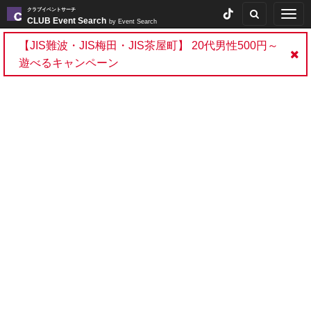
クラブイベントサーチ
Togg
CLUB Event Search
by Event Search
navig
【JIS難波・JIS梅田・JIS茶屋町】 20代男性500円～
遊べるキャンペーン