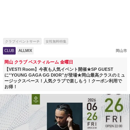
クラブイベントサーチ
女性無料特集
海外アーティスト来日情報・芸能人出演イベント特集
CLUB
ALLMIX
岡山市
岡山 クラブ ベスティルーム 金曜日
【VESTI Room】今夜も人気イベント開催★SP GUEST
に“YOUNG GAGA GG DIOR”が登場★岡山最高クラスのミュ
ージックスペース！人気クラブで楽しもう！クーポン利用で
お得！