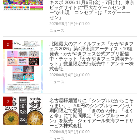
キスポ 2026 11月6日(金)・7日(土)、東京
ビッグサイトに“巨大なゲームセンタ
ー”が出現 コンセプトは「スゲーーー
セン」
2026年8月1日(土)11:00
ニュース
北陸最大のアイドルフェス「かがやきフ
2
ェス2026」第4弾出演アーティスト10組
発表・かがやきフェス公式アプリ配信
中・チケット「かがやきフェス満喫チケ
ット」数量限定先行販売中！アンサー株
式会社
2026年8月4日(火)10:00
ニュース
名古屋驛麺通りに「シンプルだからこそ
3
うまい。」700円のシンプルラーメンが
期間限定で登場 「きのかわ軒」「ほく
と亭」にて期間限定『シンプルラーメ
ン』を販売 ジェイアール東海フードサ
ービス株式会社
2026年8月3日(月)10:00
ニュース