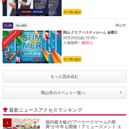
クーポンあり
岡山市
CLUB
ALLMIX
岡山 クラブ ベスティルーム 金曜日
08月28日(金)
22:00～
入場無料~
残50人
クーポンあり
もっと読み込む
岡山市のイベント一覧へ
最新ニュースアクセスランキング
国内最大級の“アーケードゲームの祭
1
典”が今年も開催！アミューズメント エ