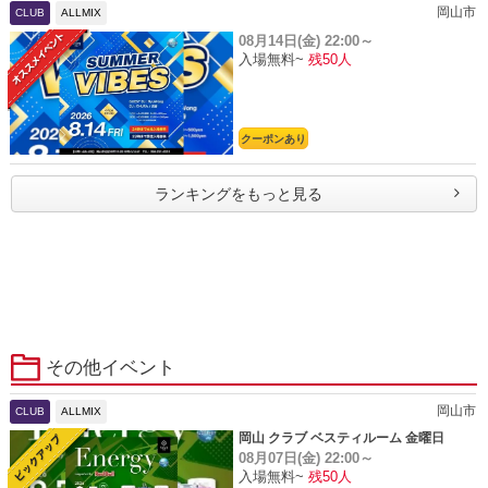
岡山市
CLUB
ALLMIX
08月14日(金)
22:00～
入場無料~
残50人
クーポンあり
ランキングをもっと見る
その他イベント
岡山市
CLUB
ALLMIX
岡山 クラブ ベスティルーム 金曜日
08月07日(金)
22:00～
入場無料~
残50人