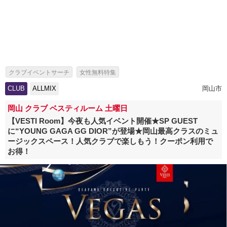
クラブイベントサーチ
女性無料特集
海外アーティスト来日情報・芸能人出演イベント特集
CLUB
ALLMIX
岡山市
岡山 クラブ ベスティルーム 土曜日
【VESTI Room】今夜も人気イベント開催★SP GUEST
に“YOUNG GAGA GG DIOR”が登場★岡山最高クラスのミュ
ージックスペース！人気クラブで楽しもう！クーポン利用で
お得！