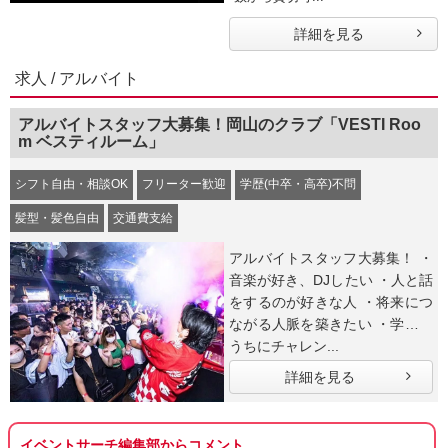
詳細を見る
求人 / アルバイト
アルバイトスタッフ大募集！岡山のクラブ「VESTI Roo
m ベスティルーム」
シフト自由・相談OK
フリーター歓迎
学歴(中卒・高卒)不問
髪型・髪色自由
交通費支給
アルバイトスタッフ大募集！ ・
音楽が好き、DJしたい ・人と話
をするのが好きな人 ・将来につ
ながる人脈を築きたい ・学生の
うちにチャレン...
詳細を見る
イベントサーチ編集部からコメント