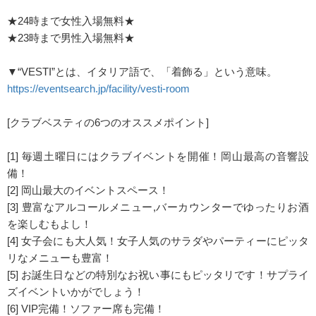
★24時まで女性入場無料★
★23時まで男性入場無料★
▼“VESTI”とは、イタリア語で、「着飾る」という意味。
https://eventsearch.jp/facility/vesti-room
[クラブベスティの6つのオススメポイント]
[1] 毎週土曜日にはクラブイベントを開催！岡山最高の音響設
備！
[2] 岡山最大のイベントスペース！
[3] 豊富なアルコールメニュー,バーカウンターでゆったりお酒
を楽しむもよし！
[4] 女子会にも大人気！女子人気のサラダやパーティーにピッタ
リなメニューも豊富！
[5] お誕生日などの特別なお祝い事にもピッタリです！サプライ
ズイベントいかがでしょう！
[6] VIP完備！ソファー席も完備！