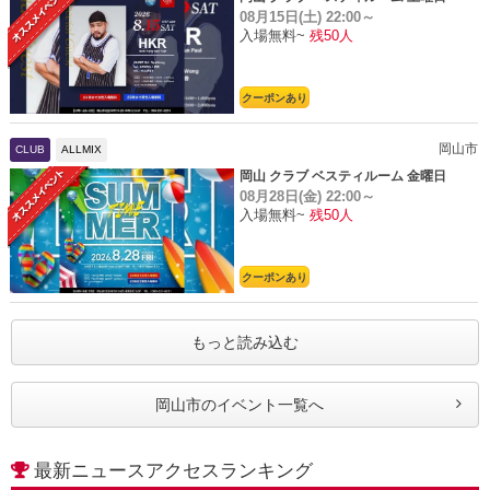
08月15日(土)
22:00～
入場無料~
残50人
クーポンあり
岡山市
CLUB
ALLMIX
岡山 クラブ ベスティルーム 金曜日
08月28日(金)
22:00～
入場無料~
残50人
クーポンあり
もっと読み込む
岡山市のイベント一覧へ
最新ニュースアクセスランキング