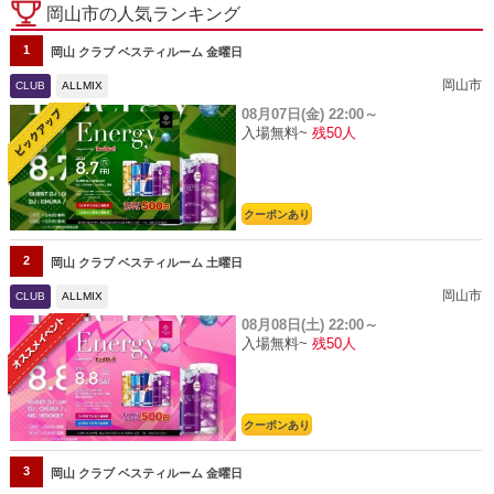
岡山市の人気ランキング
1
岡山 クラブ ベスティルーム 金曜日
岡山市
CLUB
ALLMIX
08月07日(金)
22:00～
入場無料~
残50人
クーポンあり
2
岡山 クラブ ベスティルーム 土曜日
岡山市
CLUB
ALLMIX
08月08日(土)
22:00～
入場無料~
残50人
クーポンあり
3
岡山 クラブ ベスティルーム 金曜日