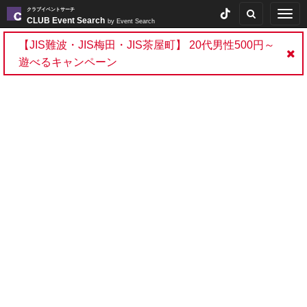
クラブイベントサーチ
Togg
CLUB Event Search
by Event Search
navig
【JIS難波・JIS梅田・JIS茶屋町】 20代男性500円～
遊べるキャンペーン