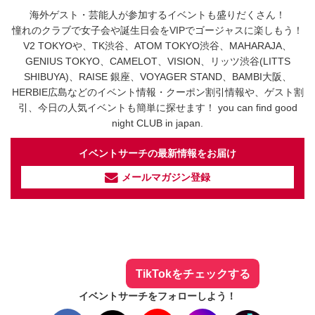
海外ゲスト・芸能人が参加するイベントも盛りだくさん！
憧れのクラブで女子会や誕生日会をVIPでゴージャスに楽しもう！
V2 TOKYOや、TK渋谷、ATOM TOKYO渋谷、MAHARAJA、
GENIUS TOKYO、CAMELOT、VISION、リッツ渋谷(LITTS
SHIBUYA)、RAISE 銀座、VOYAGER STAND、BAMBI大阪、
HERBIE広島などのイベント情報・クーポン割引情報や、ゲスト割
引、今日の人気イベントも簡単に探せます！ you can find good
night CLUB in japan.
イベントサーチの最新情報をお届け
メールマガジン登録
イベントサーチ - TikTok
人気のお店を動画で配信中！
気になる今話題の人気情報も
最新のイベント情報やお得なクーポン
まとめてTikTokでチェックしよう！
TikTokをチェックする
イベントサーチをフォローしよう！