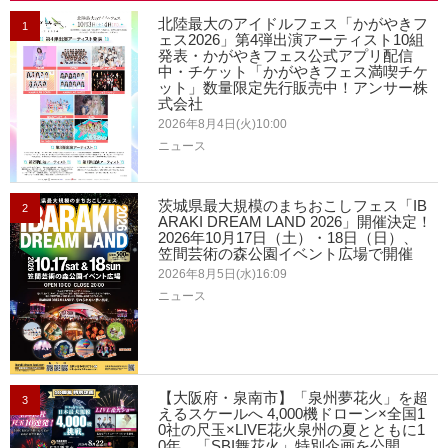
北陸最大のアイドルフェス「かがやきフ
1
ェス2026」第4弾出演アーティスト10組
発表・かがやきフェス公式アプリ配信
中・チケット「かがやきフェス満喫チケ
ット」数量限定先行販売中！アンサー株
式会社
2026年8月4日(火)10:00
ニュース
茨城県最大規模のまちおこしフェス「IB
2
ARAKI DREAM LAND 2026」開催決定！
2026年10月17日（土）・18日（日）、
笠間芸術の森公園イベント広場で開催
2026年8月5日(水)16:09
ニュース
【大阪府・泉南市】「泉州夢花火」を超
3
えるスケールへ 4,000機ドローン×全国1
0社の尺玉×LIVE花火泉州の夏とともに1
0年。「SBI舞花火」特別企画を公開