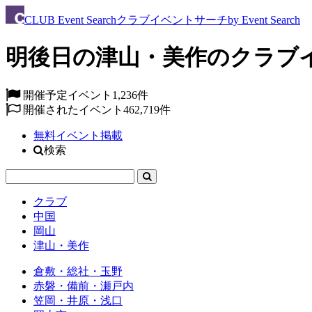
CLUB
Event Search
クラブイベントサーチ
by Event Search
明後日の津山・美作のクラブイ
開催予定イベント
1,236件
開催されたイベント
462,719件
無料イベント掲載
検索
クラブ
中国
岡山
津山・美作
倉敷・総社・玉野
赤磐・備前・瀬戸内
笠岡・井原・浅口