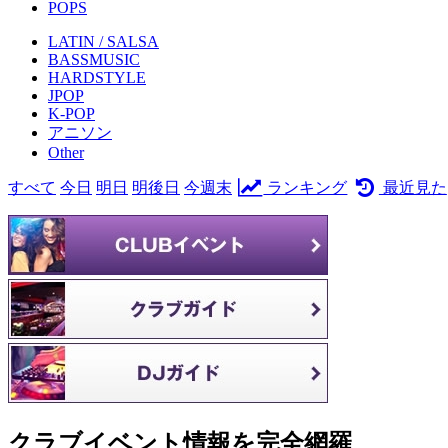
POPS
LATIN / SALSA
BASSMUSIC
HARDSTYLE
JPOP
K-POP
アニソン
Other
すべて
今日
明日
明後日
今週末
ランキング
最近見た
クラブイベント情報を完全網羅