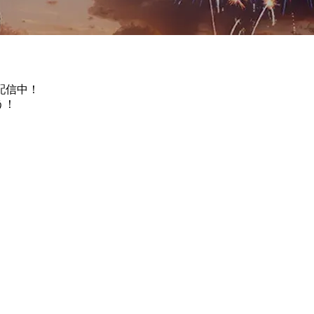
配信中！
う！