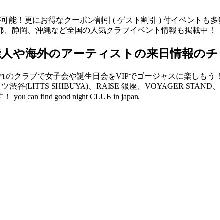
が可能！更にお得なクーポン割引 ( ゲスト割引 ) 付イベント
都、静岡、沖縄など全国の人気クラブイベント情報も掲載中！
能人や海外のアーティストの来日情報のチ
クラブで女子会や誕生日会をVIPでゴージャスに楽しもう！ V2 
リッツ渋谷(LITTS SHIBUYA)、RAISE 銀座、VOYAGER 
d good night CLUB in japan.