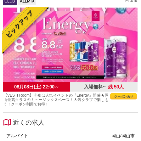
岡山市
CLUB
ALLMIX
08月08日(土) 22:00～
入場無料~
残 50人
【VESTI Room】今夜は人気イベントの『Energy』開催★岡
クーポンあり
山最高クラスのミュージックスペース！人気クラブで楽しも
う！クーポン利用でお得！
近くの求人
アルバイト
岡山/岡山市