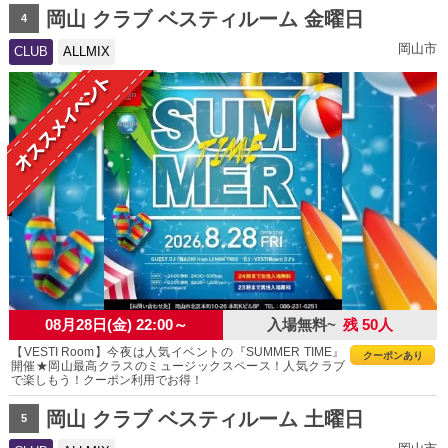
岡山 クラブ ベスティルーム 金曜日
4
岡山市
CLUB
ALLMIX
08月28日(金) 22:00～
入場無料~
残 50人
【VESTI Room】今夜は人気イベントの『SUMMER TIME』
クーポンあり
開催★岡山最高クラスのミュージックスペース！人気クラブ
で楽しもう！クーポン利用でお得！
岡山 クラブ ベスティルーム 土曜日
5