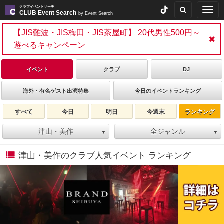
クラブイベントサーチ
Togg
CLUB Event Search
by Event Search
navig
【JIS難波・JIS梅田・JIS茶屋町】 20代男性500円～
遊べるキャンペーン
イベント
クラブ
DJ
海外・有名ゲスト出演特集
今日のイベントランキング
すべて
今日
明日
今週末
ランキング
津山・美作
全ジャンル
▼
▼
津山・美作のクラブ人気イベント ランキング