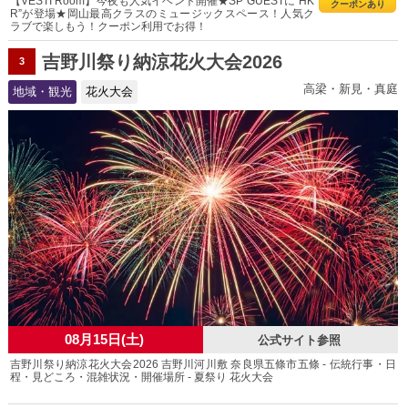
【VESTI Room】今夜も人気イベント開催★SP GUESTに“HK
クーポンあり
R”が登場★岡山最高クラスのミュージックスペース！人気ク
ラブで楽しもう！クーポン利用でお得！
吉野川祭り納涼花火大会2026
3
高梁・新見・真庭
地域・観光
花火大会
08月15日(土)
公式サイト参照
吉野川祭り納涼花火大会2026 吉野川河川敷 奈良県五條市五條 - 伝統行事・日
程・見どころ・混雑状況・開催場所 - 夏祭り 花火大会