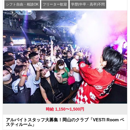
シフト自由・相談OK
フリーター歓迎
学歴(中卒・高卒)不問
髪型・髪色自由
交通費支給
時給 1,150〜1,500円
アルバイトスタッフ大募集！岡山のクラブ「VESTI Room ベ
スティルーム」