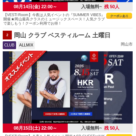
08月14日(金) 22:00～
入場無料~
残 50人
【VESTI Room】今夜は人気イベントの『SUMMER VIBES』
クーポンあり
開催★岡山最高クラスのミュージックスペース！人気クラブ
で楽しもう！クーポン利用でお得！
岡山 クラブ ベスティルーム 土曜日
2
岡山市
CLUB
ALLMIX
08月15日(土) 22:00～
入場無料~
残 50人