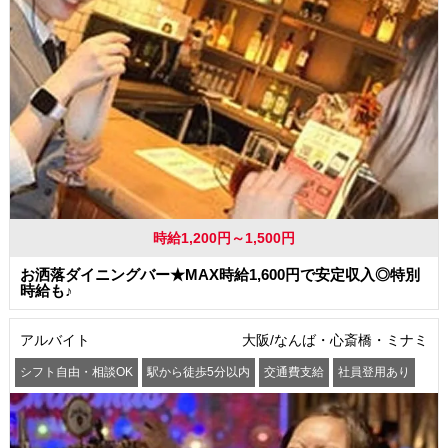
時給1,200円～1,500円
お洒落ダイニングバー★MAX時給1,600円で安定収入◎特別
時給も♪
アルバイト
大阪/なんば・心斎橋・ミナミ
シフト自由・相談OK
駅から徒歩5分以内
交通費支給
社員登用あり