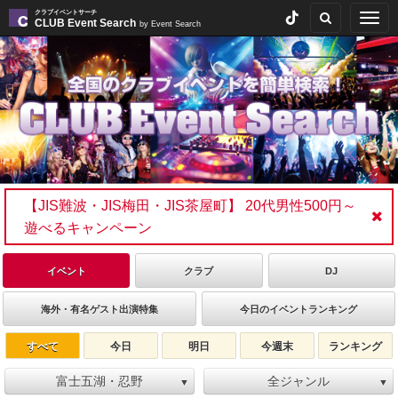
クラブイベントサーチ
Togg
CLUB Event Search
by Event Search
navig
【JIS難波・JIS梅田・JIS茶屋町】 20代男性500円～
遊べるキャンペーン
イベント
クラブ
DJ
海外・有名ゲスト出演特集
今日のイベントランキング
すべて
今日
明日
今週末
ランキング
富士五湖・忍野
全ジャンル
▼
▼