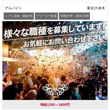
アルバイト
東京/六本木
シフト自由・相談OK
フリーター歓迎
学歴(中卒・高卒)不問
髪型・髪色自由
交通費支給
時給1350～1800円