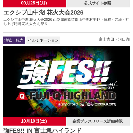
09月28日(月)
公式サイト参照
エクシブ山中湖 花火大会2026
エクシブ山中湖 花火大会2026 山梨県南都留郡山中湖村平野・日程・穴場・打
ち上げ時間 花火大会 お祭り
富士吉田・河口湖
地域・観光
イルミネーション
10月10日(土)
企業プレスリリース詳細確認
強FES!! IN 富士急ハイランド