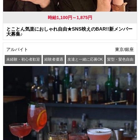
時給1,100円～1,875円
とことん気楽におしゃれ自由★SNS映えのBAR!!新メンバー
大募集♪
アルバイト
東京/銀座
未経験・初心者歓迎
経験者優遇
友達と一緒に応募OK
髪型・髪色自由
服装自由
髭(ひげ)OK
駅から徒歩5分以内