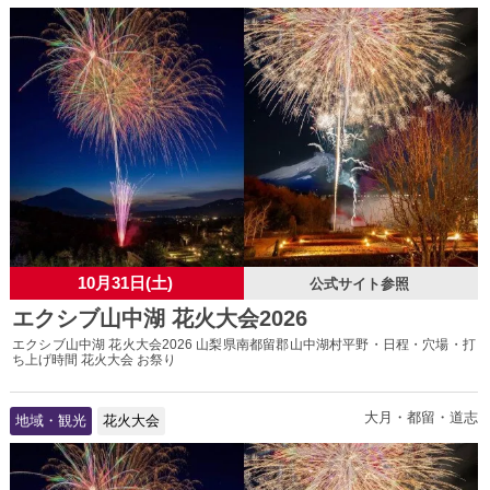
10月31日(土)
公式サイト参照
エクシブ山中湖 花火大会2026
エクシブ山中湖 花火大会2026 山梨県南都留郡山中湖村平野・日程・穴場・打
ち上げ時間 花火大会 お祭り
大月・都留・道志
地域・観光
花火大会