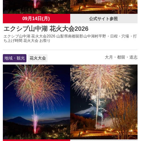
09月14日(月)
公式サイト参照
エクシブ山中湖 花火大会2026
エクシブ山中湖 花火大会2026 山梨県南都留郡山中湖村平野・日程・穴場・打
ち上げ時間 花火大会 お祭り
大月・都留・道志
地域・観光
花火大会