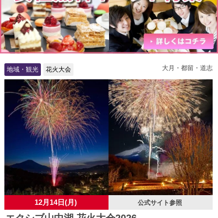
大月・都留・道志
地域・観光
花火大会
12月14日(月)
公式サイト参照
エクシブ山中湖 花火大会2026