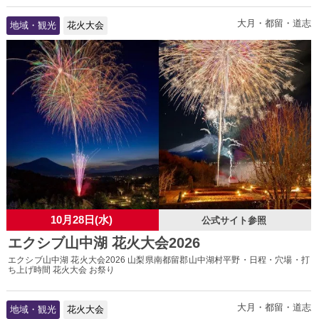
大月・都留・道志
地域・観光
花火大会
10月28日(水)
公式サイト参照
エクシブ山中湖 花火大会2026
エクシブ山中湖 花火大会2026 山梨県南都留郡山中湖村平野・日程・穴場・打
ち上げ時間 花火大会 お祭り
大月・都留・道志
地域・観光
花火大会