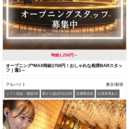
時給1,250円～
オープニング*MAX時給1750円！おしゃれな相席BARスタッ
フ｜週1～
アルバイト
東京/新宿
シフト自由・相談OK
駅から徒歩5分以内
交通費支給
社員登用あり