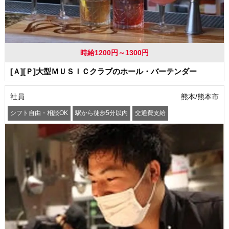
時給1200円～1300円
[Ａ][Ｐ]大型ＭＵＳＩＣクラブのホール・バーテンダー
社員
熊本/熊本市
シフト自由・相談OK
駅から徒歩5分以内
交通費支給