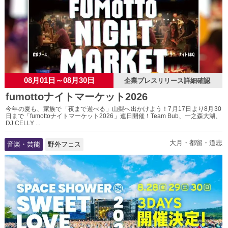
08月01日～08月30日
企業プレスリリース詳細確認
fumottoナイトマーケット2026
今年の夏も、家族で「夜まで遊べる」山梨へ出かけよう！7月17日より8月30
日まで「fumottoナイトマーケット2026」連日開催！Team Bub、一之森大湖、
DJ CELLY ...
大月・都留・道志
音楽・芸能
野外フェス