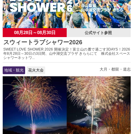
08月28日～08月30日
公式サイト参照
スウィートラブシャワー2026
SWEET LOVE SHOWER 2026 開催決定！富士山の麓で過ごす3DAYS！2026
年8月28日～30日の3日間、山中湖交流プラザ きららにて 株式会社スペース
シャワーネットワ...
大月・都留・道志
地域・観光
花火大会