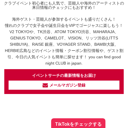
クラブイベント初心者にも人気で、芸能人や海外のアーティストの
来日情報のチェックにもおすすめ！
海外ゲスト・芸能人が参加するイベントも盛りだくさん！
憧れのクラブで女子会や誕生日会をVIPでゴージャスに楽しもう！
V2 TOKYOや、TK渋谷、ATOM TOKYO渋谷、MAHARAJA、
GENIUS TOKYO、CAMELOT、VISION、リッツ渋谷(LITTS
SHIBUYA)、RAISE 銀座、VOYAGER STAND、BAMBI大阪、
HERBIE広島などのイベント情報・クーポン割引情報や、ゲスト割
引、今日の人気イベントも簡単に探せます！ you can find good
night CLUB in japan.
イベントサーチの最新情報をお届け
メールマガジン登録
イベントサーチ - TikTok
人気のお店を動画で配信中！
気になる今話題の人気情報も
最新のイベント情報やお得なクーポン
まとめてTikTokでチェックしよう！
TikTokをチェックする