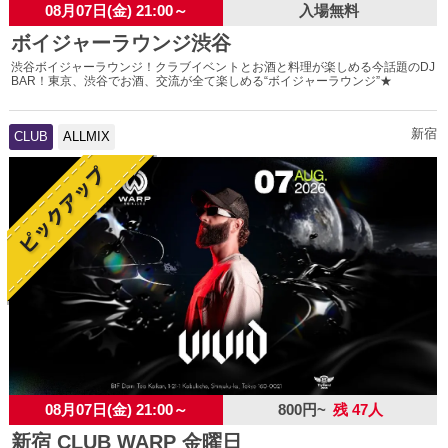
08月07日(金) 21:00～
入場無料
ボイジャーラウンジ渋谷
渋谷ボイジャーラウンジ！クラブイベントとお酒と料理が楽しめる今話題のDJ
BAR！東京、渋谷でお酒、交流が全て楽しめる“ボイジャーラウンジ”★
新宿
CLUB
ALLMIX
08月07日(金) 21:00～
800円~
残 47人
新宿 CLUB WARP 金曜日