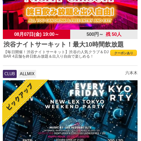
08月07日(金) 19:00～
500円～
残 50人
渋谷ナイトサーキット！最大10時間飲放題
【毎日開催！渋谷ナイトサーキット】渋谷の人気クラブ＆DJ
クーポンあり
BAR 4店舗を終日飲み放題＆出入り自由で楽しめる！
六本木
CLUB
ALLMIX