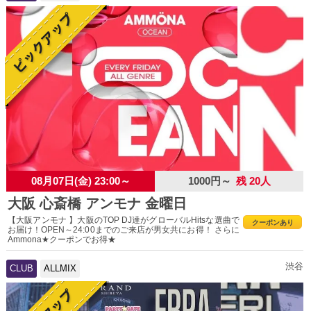
08月07日(金) 23:00～
1000円～
残 20人
大阪 心斎橋 アンモナ 金曜日
【大阪アンモナ 】大阪のTOP DJ達がグローバルHitsな選曲で
クーポンあり
お届け！OPEN～24:00までのご来店が男女共にお得！ さらに
Ammona★クーポンでお得★
渋谷
CLUB
ALLMIX