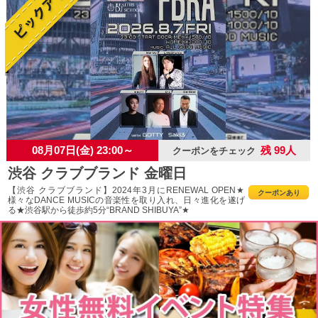
08月07日(金) 23:00～
残 99人
クーポンをチェック
渋谷 クラブブランド 金曜日
【渋谷 クラブブランド】2024年3月にRENEWAL OPEN★
クーポンあり
様々なDANCE MUSICの音楽性を取り入れ、日々進化を遂げ
る★渋谷駅から徒歩約5分“BRAND SHIBUYA”★