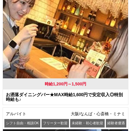
時給1,200円～1,500円
お洒落ダイニングバー★MAX時給1,600円で安定収入◎特別
時給も♪
アルバイト
大阪/なんば・心斎橋・ミナミ
シフト自由・相談OK
フリーター歓迎
未経験・初心者歓迎
経験者優遇