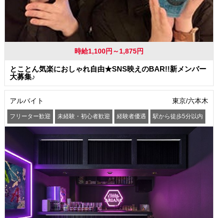
時給1,100円～1,875円
とことん気楽におしゃれ自由★SNS映えのBAR!!新メンバー
大募集♪
アルバイト
東京/六本木
フリーター歓迎
未経験・初心者歓迎
経験者優遇
駅から徒歩5分以内
オープニングスタッフ