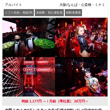
アルバイト
大阪/なんば・心斎橋・ミナミ
シフト自由・相談OK
未経験・初心者歓迎
経験者優遇
駅から徒歩5分以内
交通費支給
社員登用あり
時給 1,177円 ～ / 月給（準社員） 28万円～