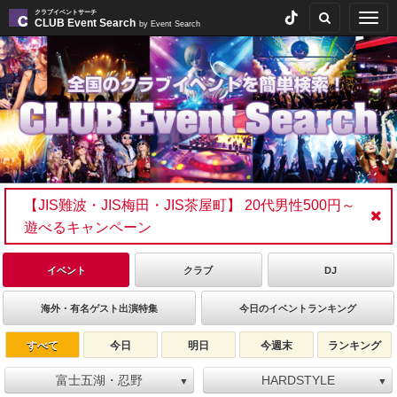
クラブイベントサーチ
Togg
CLUB Event Search
by Event Search
navig
【JIS難波・JIS梅田・JIS茶屋町】 20代男性500円～
遊べるキャンペーン
イベント
クラブ
DJ
海外・有名ゲスト出演特集
今日のイベントランキング
すべて
今日
明日
今週末
ランキング
富士五湖・忍野
HARDSTYLE
▼
▼