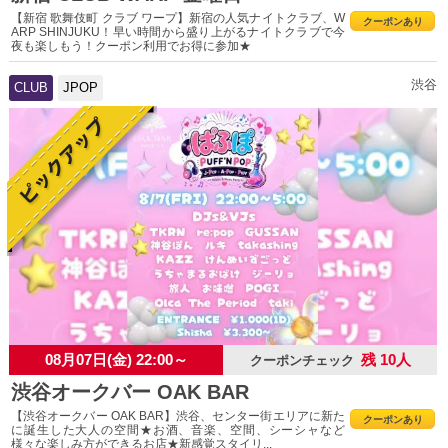
【新宿 歌舞伎町 クラブ ワープ】新宿の人気ナイトクラブ、W
クーポンあり
ARP SHINJUKU！早い時間から盛り上がるナイトクラブで今
夜も楽しもう！クーポン利用でお得に参加★
渋谷
CLUB
JPOP
08月07日(金) 22:00～
残 10人
クーポンチェック
渋谷オークバー OAK BAR
【渋谷オークバー OAK BAR】渋谷、センター街エリアに新た
クーポンあり
に誕生した大人の空間★お酒、音楽、空間、シーシャなど
様々な楽しみ方ができるお店★新感覚スタイリ...