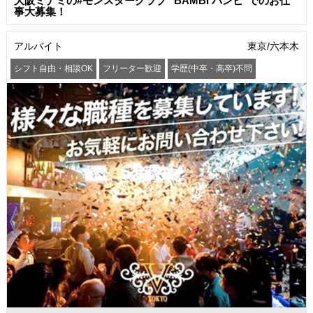
大阪ミナミの#モンスタークラブ "BAMBI バンビ"でのお仕
事大募集！
アルバイト
東京/六本木
シフト自由・相談OK
フリーター歓迎
学歴(中卒・高卒)不問
髪型・髪色自由
交通費支給