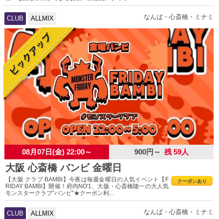
なんば・心斎橋・ミナミ
CLUB
ALLMIX
08月07日(金) 22:00～
900円～
残 59人
大阪 心斎橋 バンビ 金曜日
【大阪 クラブ BAMBI】今夜は毎週金曜日の人気イベント【F
クーポンあり
RIDAY BAMBI】開催！府内NO'1、大阪・心斎橋随一の大人気
モンスタークラブ“バンビ”★クーポン利...
なんば・心斎橋・ミナミ
CLUB
ALLMIX