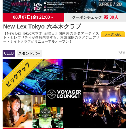
08月07日(金) 21:00～
残 30人
クーポンチェック
New Lex Tokyo 六本木クラブ
【New Lex Tokyo六本木 金曜日】国内外の著名アーティス
クーポンあり
ト・セレブリティが多数来場する、東京屈指のラグジュアリ
ー・ナイトクラブがリニューアルオープン！
渋谷
CLUB
スタンドバー