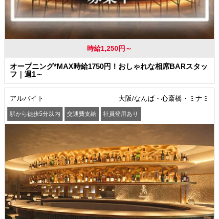
時給1,250円～
オープニング*MAX時給1750円！おしゃれな相席BARスタッ
フ｜週1～
アルバイト
大阪/なんば・心斎橋・ミナミ
駅から徒歩5分以内
交通費支給
社員登用あり