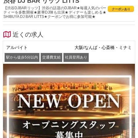
渋谷 DJ BAR リッツ LITTS
【渋谷DJBARリッツ】渋谷の話題のDJBAR★毎週人気のパー
クーポンあり
ティーを多数開催★豪華DJ陣も出演★ディナーも楽しめる★
SHIBUYA DJ BAR LITTS★クーポンでお得に参加可能★
近くの求人
アルバイト
大阪/なんば・心斎橋・ミナミ
駅から徒歩5分以内
交通費支給
社員登用あり