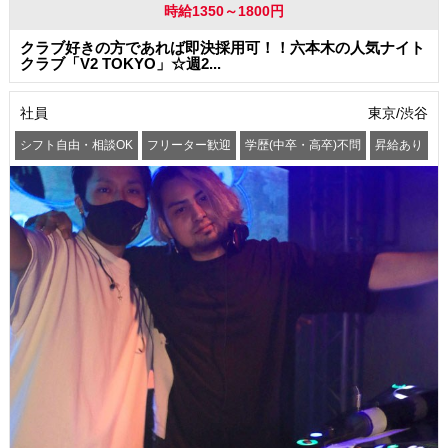
時給1350～1800円
クラブ好きの方であれば即決採用可！！六本木の人気ナイト
クラブ「V2 TOKYO」☆週2...
社員
東京/渋谷
シフト自由・相談OK
フリーター歓迎
学歴(中卒・高卒)不問
昇給あり
髪型・髪色自由
服装自由
交通費支給
社員登用あり