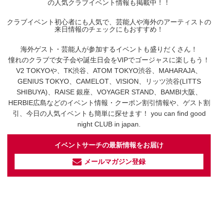
の人気クラブイベント情報も掲載中！！
クラブイベント初心者にも人気で、芸能人や海外のアーティストの
来日情報のチェックにもおすすめ！
海外ゲスト・芸能人が参加するイベントも盛りだくさん！
憧れのクラブで女子会や誕生日会をVIPでゴージャスに楽しもう！
V2 TOKYOや、TK渋谷、ATOM TOKYO渋谷、MAHARAJA、
GENIUS TOKYO、CAMELOT、VISION、リッツ渋谷(LITTS
SHIBUYA)、RAISE 銀座、VOYAGER STAND、BAMBI大阪、
HERBIE広島などのイベント情報・クーポン割引情報や、ゲスト割
引、今日の人気イベントも簡単に探せます！ you can find good
night CLUB in japan.
イベントサーチの最新情報をお届け
メールマガジン登録
イベントサーチ - TikTok
人気のお店を動画で配信中！
気になる今話題の人気情報も
最新のイベント情報やお得なクーポン
まとめてTikTokでチェックしよう！