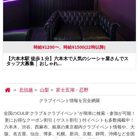
時給¥1200〜、時給¥1500(22時以降)
【六本木駅 徒歩１分】六本木で人気のシーシャ屋さんでス
タッフ大募集 │ おしゃれ...
北信越
山梨
富士五湖・忍野
クラブイベント情報を完全網羅
全国のCULB“クラブ＆クラブイベント”が簡単に検索・参加が可能！
更にお得なクーポン割引 ( ゲスト割引 ) 付イベントも多数掲載中！
六本木、渋谷、西麻布、銀座の東京都内クラブイベント情報や、大
阪、名古屋、仙台、博多、札幌、新潟、京都、静岡、沖縄など全国