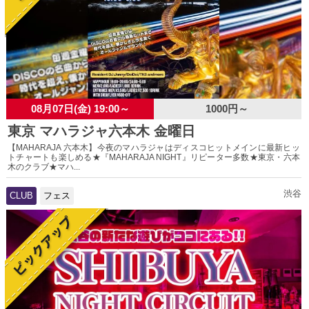
08月07日(金) 19:00～
1000円～
東京 マハラジャ六本木 金曜日
【MAHARAJA 六本木】今夜のマハラジャはディスコヒットメインに最新ヒッ
トチャートも楽しめる★『MAHARAJA NIGHT』リピーター多数★東京・六本
木のクラブ★マハ...
渋谷
CLUB
フェス