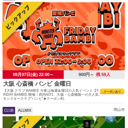
08月07日(金) 22:00～
900円～
残 59人
大阪 心斎橋 バンビ 金曜日
【大阪 クラブ BAMBI】今夜は毎週金曜日の人気イベント【F
クーポンあり
RIDAY BAMBI】開催！府内NO'1、大阪・心斎橋随一の大人気
モンスタークラブ“バンビ”★クーポン利...
岡山市
CLUB
ALLMIX