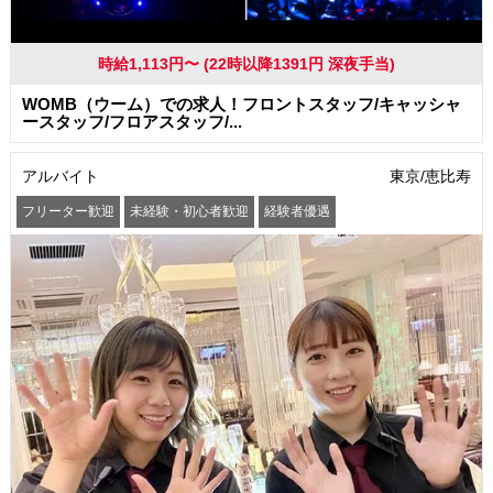
時給1,113円〜 (22時以降1391円 深夜手当)
WOMB（ウーム）での求人！フロントスタッフ/キャッシャ
ースタッフ/フロアスタッフ/...
アルバイト
東京/恵比寿
フリーター歓迎
未経験・初心者歓迎
経験者優遇
学歴(中卒・高卒)不問
友達と一緒に応募OK
昇給あり
髪型・髪色自由
ピアスOK
ネイルOK
駅から徒歩5分以内
オープニングスタッフ