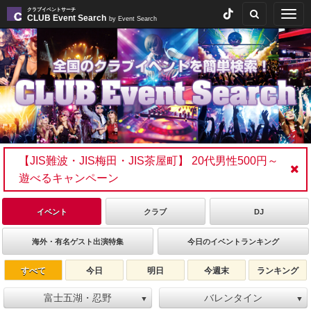
クラブイベントサーチ
Togg
CLUB Event Search
by Event Search
navig
【JIS難波・JIS梅田・JIS茶屋町】 20代男性500円～
遊べるキャンペーン
イベント
クラブ
DJ
海外・有名ゲスト出演特集
今日のイベントランキング
すべて
今日
明日
今週末
ランキング
富士五湖・忍野
バレンタイン
▼
▼