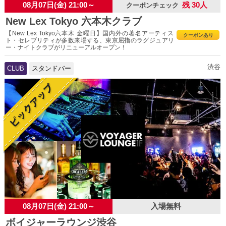
08月07日(金) 21:00～
残 30人
クーポンチェック
New Lex Tokyo 六本木クラブ
【New Lex Tokyo六本木 金曜日】国内外の著名アーティス
クーポンあり
ト・セレブリティが多数来場する、東京屈指のラグジュアリ
ー・ナイトクラブがリニューアルオープン！
渋谷
CLUB
スタンドバー
08月07日(金) 21:00～
入場無料
ボイジャーラウンジ渋谷