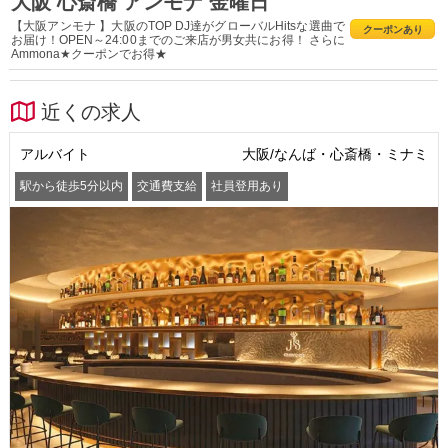
大阪 心斎橋 アンモナ 金曜日
【大阪アンモナ 】大阪のTOP DJ達がグローバルHitsな選曲で
クーポンあり
お届け！OPEN～24:00までのご来店が男女共にお得！ さらに
Ammona★クーポンでお得★
近くの求人
アルバイト
大阪/なんば・心斎橋・ミナミ
駅から徒歩5分以内
交通費支給
社員登用あり