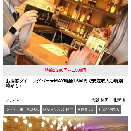
時給1,200円～1,500円
お洒落ダイニングバー★MAX時給1,600円で安定収入◎特別
時給も♪
アルバイト
大阪/梅田・北新地
シフト自由・相談OK
駅から徒歩5分以内
交通費支給
社員登用あり