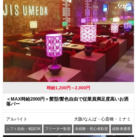
時給1,200円～2,000円
＜MAX時給2000円＞髪型/髪色自由で従業員満足度高いお洒
落バー
アルバイト
大阪/なんば・心斎橋・ミナミ
シフト自由・相談OK
フリーター歓迎
未経験・初心者歓迎
経験者優遇