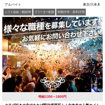
アルバイト
東京/六本木
シフト自由・相談OK
フリーター歓迎
学歴(中卒・高卒)不問
髪型・髪色自由
交通費支給
時給1350～1800円