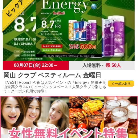
08月07日(金) 22:00～
入場無料~
残 50人
岡山 クラブ ベスティルーム 金曜日
【VESTI Room】今夜は人気イベントの『Energy』開催★岡
クーポンあり
山最高クラスのミュージックスペース！人気クラブで楽しも
う！クーポン利用でお得！