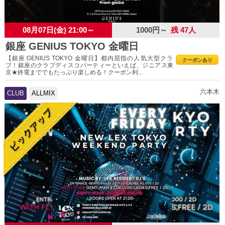
08月07日(金) 21:00～
1000円～
残 47人
銀座 GENIUS TOKYO 金曜日
【銀座:GENIUS TOKYO 金曜日】都内屈指の人気大型クラ
クーポンあり
ブ！銀座のクラブディスコパーティーといえば、ジニアス東
京★終電まででもたっぷり楽しめる！クーポン利...
六本木
CLUB
ALLMIX