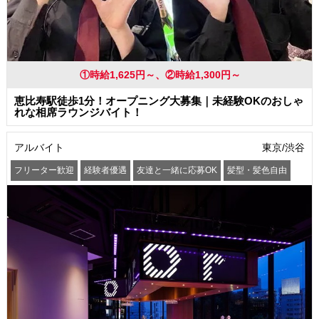
①時給1,625円～、②時給1,300円～
恵比寿駅徒歩1分！オープニング大募集｜未経験OKのおしゃ
れな相席ラウンジバイト！
アルバイト
東京/渋谷
フリーター歓迎
経験者優遇
友達と一緒に応募OK
髪型・髪色自由
ピアスOK
ネイルOK
まかない・食事補助