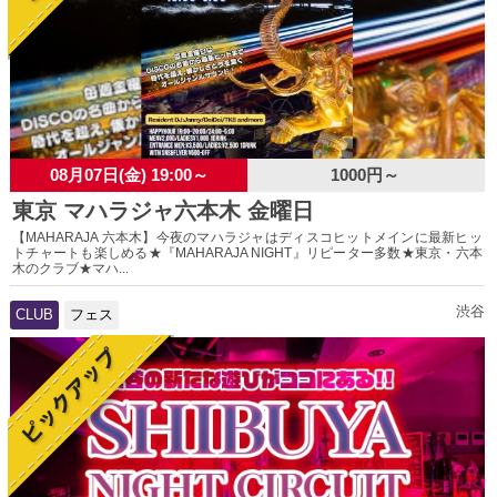
08月07日(金) 19:00～
1000円～
東京 マハラジャ六本木 金曜日
【MAHARAJA 六本木】今夜のマハラジャはディスコヒットメインに最新ヒッ
トチャートも楽しめる★『MAHARAJA NIGHT』リピーター多数★東京・六本
木のクラブ★マハ...
渋谷
CLUB
フェス