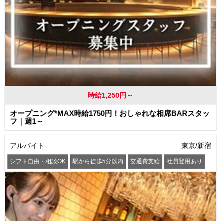
時給1,250円～
オープニング*MAX時給1750円！おしゃれな相席BARスタッ
フ｜週1～
アルバイト
東京/新宿
シフト自由・相談OK
駅から徒歩5分以内
交通費支給
社員登用あり