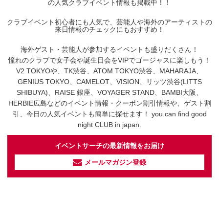
の人気クラブイベント情報も掲載中！！
クラブイベント初心者にも人気で、芸能人や海外のアーティストの
来日情報のチェックにもおすすめ！
海外ゲスト・芸能人が参加するイベントも盛りだくさん！
憧れのクラブで女子会や誕生日会をVIPでゴージャスに楽しもう！
V2 TOKYOや、TK渋谷、ATOM TOKYO渋谷、MAHARAJA、
GENIUS TOKYO、CAMELOT、VISION、リッツ渋谷(LITTS
SHIBUYA)、RAISE 銀座、VOYAGER STAND、BAMBI大阪、
HERBIE広島などのイベント情報・クーポン割引情報や、ゲスト割
引、今日の人気イベントも簡単に探せます！ you can find good
night CLUB in japan.
イベントサーチの最新情報をお届け
メールマガジン登録
イベントサーチ - TikTok
人気のお店を動画で配信中！
気になる今話題の人気情報も
最新のイベント情報やお得なクーポン
まとめてTikTokでチェックしよう！