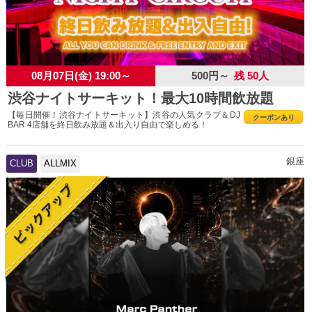
08月07日(金) 19:00～
500円～
残 50人
渋谷ナイトサーキット！最大10時間飲放題
【毎日開催！渋谷ナイトサーキット】渋谷の人気クラブ＆DJ
クーポンあり
BAR 4店舗を終日飲み放題＆出入り自由で楽しめる！
銀座
CLUB
ALLMIX