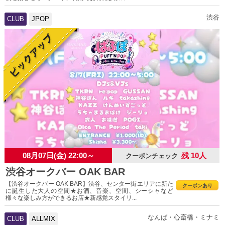
渋谷
CLUB
JPOP
08月07日(金) 22:00～
残 10人
クーポンチェック
渋谷オークバー OAK BAR
【渋谷オークバー OAK BAR】渋谷、センター街エリアに新た
クーポンあり
に誕生した大人の空間★お酒、音楽、空間、シーシャなど
様々な楽しみ方ができるお店★新感覚スタイリ...
なんば・心斎橋・ミナミ
CLUB
ALLMIX