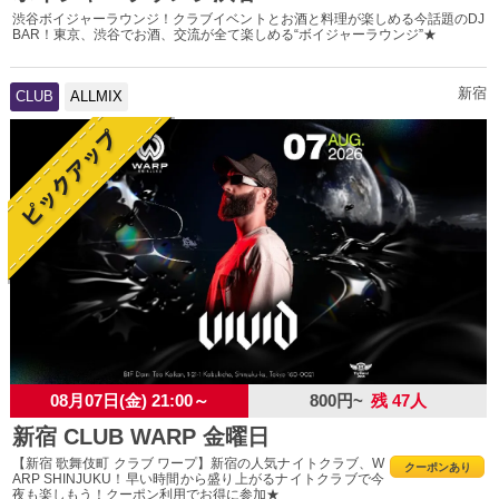
渋谷ボイジャーラウンジ！クラブイベントとお酒と料理が楽しめる今話題のDJ
BAR！東京、渋谷でお酒、交流が全て楽しめる“ボイジャーラウンジ”★
新宿
CLUB
ALLMIX
08月07日(金) 21:00～
800円~
残 47人
新宿 CLUB WARP 金曜日
【新宿 歌舞伎町 クラブ ワープ】新宿の人気ナイトクラブ、W
クーポンあり
ARP SHINJUKU！早い時間から盛り上がるナイトクラブで今
夜も楽しもう！クーポン利用でお得に参加★