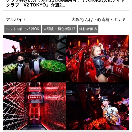
クラブ好きの方であれば即決採用可！！六本木の人気ナイト
クラブ「V2 TOKYO」☆週2...
アルバイト
大阪/なんば・心斎橋・ミナミ
シフト自由・相談OK
未経験・初心者歓迎
経験者優遇
駅から徒歩5分以内
交通費支給
社員登用あり