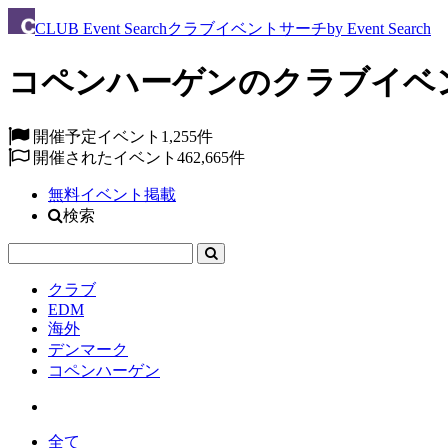
CLUB
Event Search
クラブイベントサーチ
by Event Search
コペンハーゲンのクラブイベ
開催予定イベント
1,255件
開催されたイベント
462,665件
無料イベント掲載
検索
クラブ
EDM
海外
デンマーク
コペンハーゲン
全て