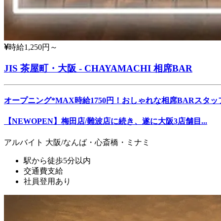
時給1,250円～
JIS 茶屋町・大阪 - CHAYAMACHI 相席BAR
オープニング*MAX時給1750円！おしゃれな相席BARスタッ
【NEWOPEN】梅田店/難波店に続き、遂に大阪3店舗目...
アルバイト
大阪/なんば・心斎橋・ミナミ
駅から徒歩5分以内
交通費支給
社員登用あり