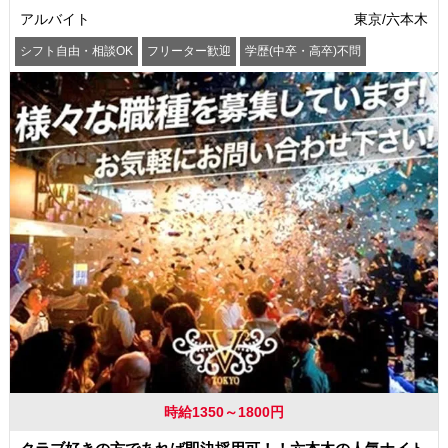
アルバイト
東京/六本木
シフト自由・相談OK
フリーター歓迎
学歴(中卒・高卒)不問
髪型・髪色自由
交通費支給
時給1350～1800円