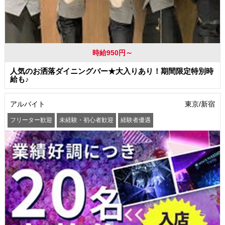
時給950円～
人気のお洒落ダイニングバー★大入りあり！期間限定特別時
給も♪
アルバイト
東京/新宿
フリーター歓迎
未経験・初心者歓迎
経験者優遇
学歴(中卒・高卒)不問
友達と一緒に応募OK
昇給あり
高収入・高額・高給
髪型・髪色自由
ネイルOK
駅から徒歩5分以内
社員登用あり