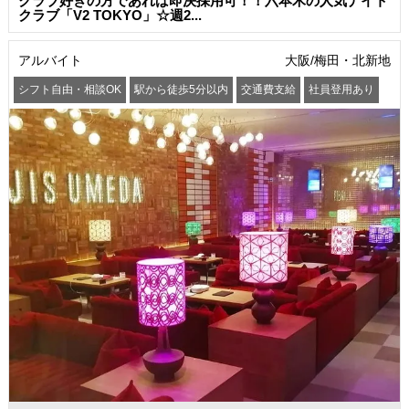
クラブ好きの方であれば即決採用可！！六本木の人気ナイト
クラブ「V2 TOKYO」☆週2...
アルバイト
大阪/梅田・北新地
シフト自由・相談OK
駅から徒歩5分以内
交通費支給
社員登用あり