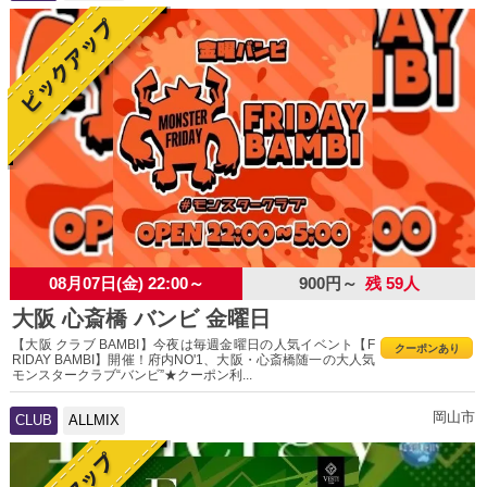
08月07日(金) 22:00～
900円～
残 59人
大阪 心斎橋 バンビ 金曜日
【大阪 クラブ BAMBI】今夜は毎週金曜日の人気イベント【F
クーポンあり
RIDAY BAMBI】開催！府内NO'1、大阪・心斎橋随一の大人気
モンスタークラブ“バンビ”★クーポン利...
岡山市
CLUB
ALLMIX