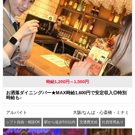
時給1,200円～1,500円
お洒落ダイニングバー★MAX時給1,600円で安定収入◎特別
時給も♪
アルバイト
大阪/なんば・心斎橋・ミナミ
シフト自由・相談OK
駅から徒歩5分以内
交通費支給
社員登用あり