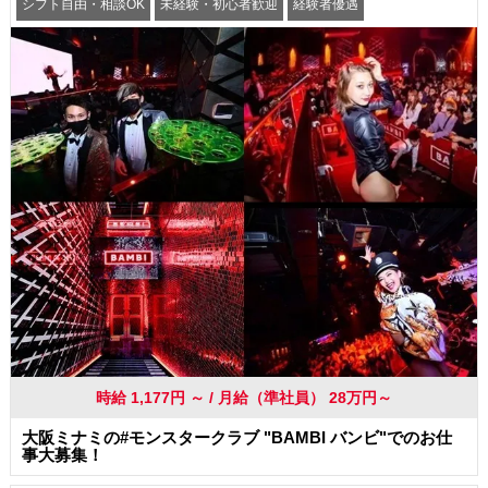
シフト自由・相談OK
未経験・初心者歓迎
経験者優遇
駅から徒歩5分以内
交通費支給
社員登用あり
時給 1,177円 ～ / 月給（準社員） 28万円～
大阪ミナミの#モンスタークラブ "BAMBI バンビ"でのお仕
事大募集！