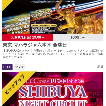
08月07日(金) 19:00～
1000円～
東京 マハラジャ六本木 金曜日
【MAHARAJA 六本木】今夜のマハラジャはディスコヒットメインに最新ヒッ
トチャートも楽しめる★『MAHARAJA NIGHT』リピーター多数★東京・六本
木のクラブ★マハ...
渋谷
CLUB
フェス