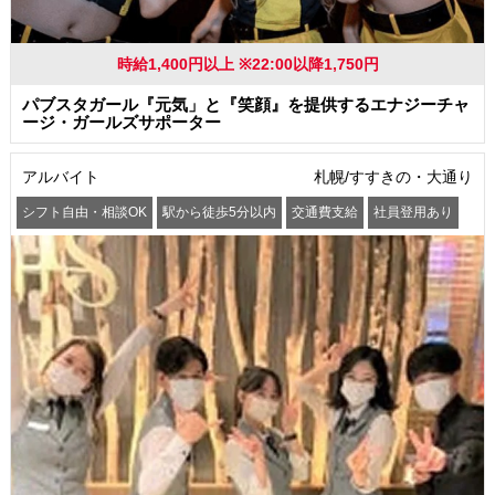
時給1,400円以上 ※22:00以降1,750円
パブスタガール『元気」と『笑顔』を提供するエナジーチャ
ージ・ガールズサポーター
アルバイト
札幌/すすきの・大通り
シフト自由・相談OK
駅から徒歩5分以内
交通費支給
社員登用あり