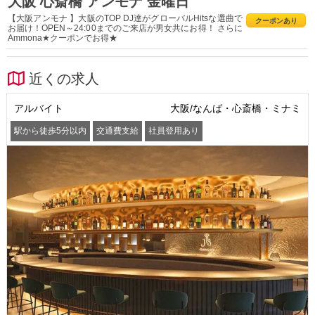
大阪 心斎橋 アンモナ 金曜日
【大阪アンモナ 】大阪のTOP DJ達がグローバルHitsな選曲で
クーポンあり
お届け！OPEN～24:00までのご来店が男女共にお得！ さらに
Ammona★クーポンでお得★
近くの求人
アルバイト
大阪/なんば・心斎橋・ミナミ
駅から徒歩5分以内
交通費支給
社員登用あり