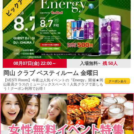
08月07日(金) 22:00～
入場無料~
残 50人
岡山 クラブ ベスティルーム 金曜日
【VESTI Room】今夜は人気イベントの『Energy』開催★岡
クーポンあり
山最高クラスのミュージックスペース！人気クラブで楽しも
う！クーポン利用でお得！