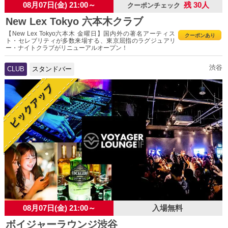
08月07日(金) 21:00～
残 30人
クーポンチェック
New Lex Tokyo 六本木クラブ
【New Lex Tokyo六本木 金曜日】国内外の著名アーティス
クーポンあり
ト・セレブリティが多数来場する、東京屈指のラグジュアリ
ー・ナイトクラブがリニューアルオープン！
渋谷
CLUB
スタンドバー
08月07日(金) 21:00～
入場無料
ボイジャーラウンジ渋谷