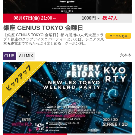
08月07日(金) 21:00～
1000円～
残 47人
銀座 GENIUS TOKYO 金曜日
【銀座:GENIUS TOKYO 金曜日】都内屈指の人気大型クラ
クーポンあり
ブ！銀座のクラブディスコパーティーといえば、ジニアス東
京★終電まででもたっぷり楽しめる！クーポン利...
六本木
CLUB
ALLMIX