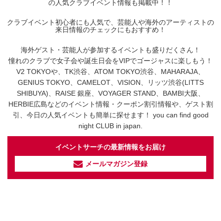
の人気クラブイベント情報も掲載中！！
クラブイベント初心者にも人気で、芸能人や海外のアーティストの
来日情報のチェックにもおすすめ！
海外ゲスト・芸能人が参加するイベントも盛りだくさん！
憧れのクラブで女子会や誕生日会をVIPでゴージャスに楽しもう！
V2 TOKYOや、TK渋谷、ATOM TOKYO渋谷、MAHARAJA、
GENIUS TOKYO、CAMELOT、VISION、リッツ渋谷(LITTS
SHIBUYA)、RAISE 銀座、VOYAGER STAND、BAMBI大阪、
HERBIE広島などのイベント情報・クーポン割引情報や、ゲスト割
引、今日の人気イベントも簡単に探せます！ you can find good
night CLUB in japan.
イベントサーチの最新情報をお届け
メールマガジン登録
イベントサーチ - TikTok
人気のお店を動画で配信中！
気になる今話題の人気情報も
最新のイベント情報やお得なクーポン
まとめてTikTokでチェックしよう！