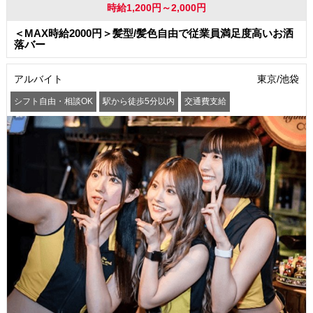
時給1,200円～2,000円
＜MAX時給2000円＞髪型/髪色自由で従業員満足度高いお洒
落バー
アルバイト
東京/池袋
シフト自由・相談OK
駅から徒歩5分以内
交通費支給