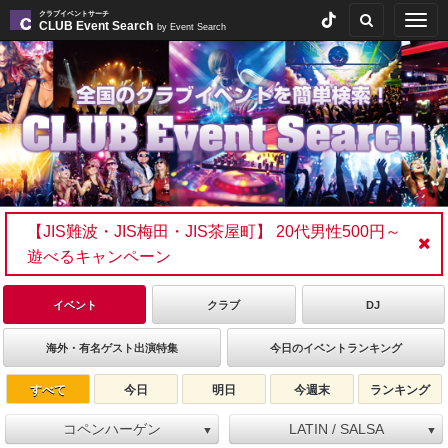
クラブイベントサーチ
Togg
CLUB Event Search
by Event Search
navig
【JIS難波・JIS梅田・JIS茶屋町】 20代男性500円～
遊べるキャンペーン
イベント
クラブ
DJ
海外・有名ゲスト出演特集
今日のイベントランキング
すべて
今日
明日
今週末
ランキング
コペンハーゲン
LATIN / SALSA
▼
▼