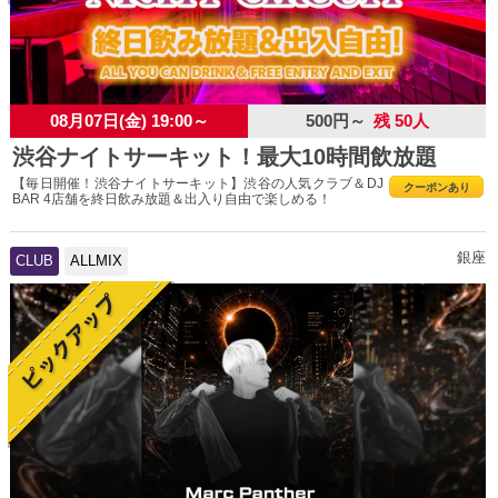
08月07日(金) 19:00～
500円～
残 50人
渋谷ナイトサーキット！最大10時間飲放題
【毎日開催！渋谷ナイトサーキット】渋谷の人気クラブ＆DJ
クーポンあり
BAR 4店舗を終日飲み放題＆出入り自由で楽しめる！
銀座
CLUB
ALLMIX