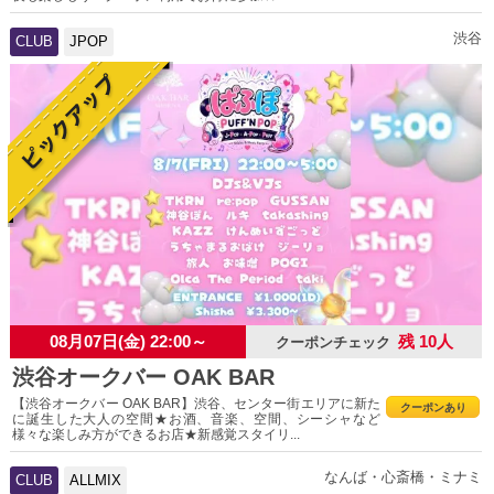
渋谷
CLUB
JPOP
08月07日(金) 22:00～
残 10人
クーポンチェック
渋谷オークバー OAK BAR
【渋谷オークバー OAK BAR】渋谷、センター街エリアに新た
クーポンあり
に誕生した大人の空間★お酒、音楽、空間、シーシャなど
様々な楽しみ方ができるお店★新感覚スタイリ...
なんば・心斎橋・ミナミ
CLUB
ALLMIX