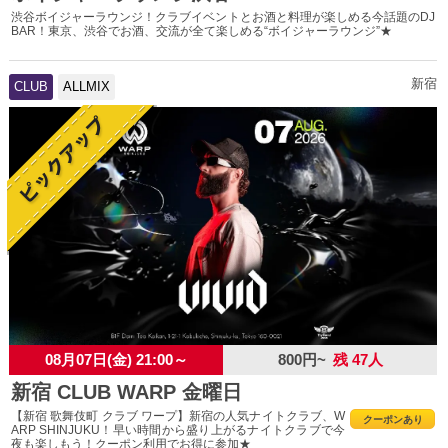
渋谷ボイジャーラウンジ！クラブイベントとお酒と料理が楽しめる今話題のDJ
BAR！東京、渋谷でお酒、交流が全て楽しめる“ボイジャーラウンジ”★
新宿
CLUB
ALLMIX
08月07日(金) 21:00～
800円~
残 47人
新宿 CLUB WARP 金曜日
【新宿 歌舞伎町 クラブ ワープ】新宿の人気ナイトクラブ、W
クーポンあり
ARP SHINJUKU！早い時間から盛り上がるナイトクラブで今
夜も楽しもう！クーポン利用でお得に参加★