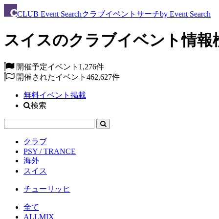
CLUB
Event Search
クラブイベントサーチ
by Event Search
スイスのクラブイベント情報
開催予定イベント
1,276件
開催されたイベント
462,627件
無料イベント掲載
検索
クラブ
PSY / TRANCE
海外
スイス
チューリッヒ
全て
ALLMIX