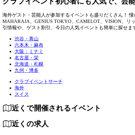
クラブイベント初心者にも人気で、芸
海外ゲスト・芸能人が参加するイベントも盛りだくさん！ 憧れの
MAHARAJA、GENIUS TOKYO、CAMELOT、VISION、
引情報や、ゲスト割引、今日の人気イベントも簡単に探せます！ you can fin
渋谷・青山
六本木・麻布
大阪：ミナミ
名古屋・栄
北海道・札幌
九州・博多
クラブイベントサーチ
海外
スイス
近くで開催されるイベント
近くの求人