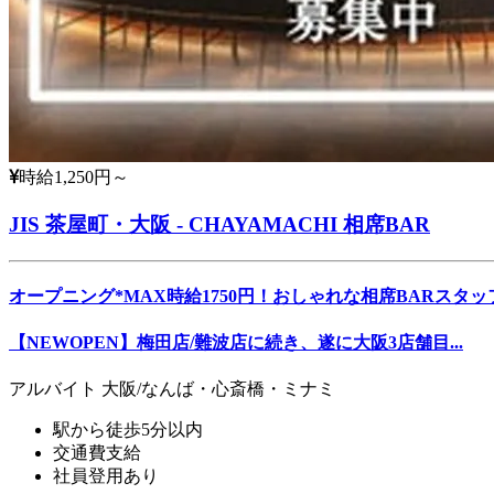
時給1,250円～
JIS 茶屋町・大阪 - CHAYAMACHI 相席BAR
オープニング*MAX時給1750円！おしゃれな相席BARスタッ
【NEWOPEN】梅田店/難波店に続き、遂に大阪3店舗目...
アルバイト
大阪/なんば・心斎橋・ミナミ
駅から徒歩5分以内
交通費支給
社員登用あり