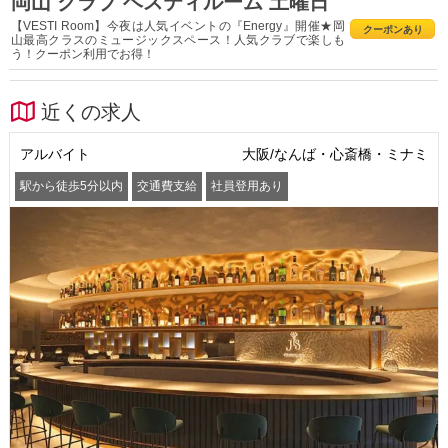
岡山 クラブ ベスティルーム 土曜日
【VESTI Room】今夜は人気イベントの『Energy』開催★岡
クーポンあり
山最高クラスのミュージックスペース！人気クラブで楽しも
う！クーポン利用でお得！
近くの求人
アルバイト
大阪/なんば・心斎橋・ミナミ
駅から徒歩5分以内
交通費支給
社員登用あり