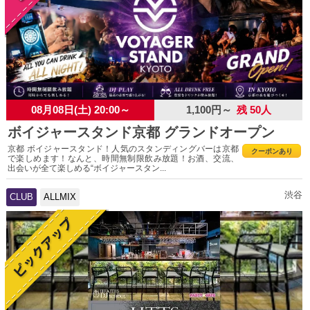
08月08日(土) 20:00～
1,100円～
残 50人
ボイジャースタンド京都 グランドオープン
京都 ボイジャースタンド！人気のスタンディングバーは京都
クーポンあり
で楽しめます！なんと、時間無制限飲み放題！お酒、交流、
出会いが全て楽しめる“ボイジャースタン...
渋谷
CLUB
ALLMIX