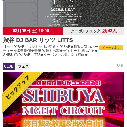
08月08日(土) 19:00～
残 43人
クーポンチェック
渋谷 DJ BAR リッツ LITTS
【渋谷DJBARリッツ】渋谷の話題のDJBAR★毎週人気のパー
クーポンあり
ティーを多数開催★豪華DJ陣も出演★ディナーも楽しめる★
SHIBUYA DJ BAR LITTS★クーポンでお得に参加可能★
渋谷
CLUB
フェス