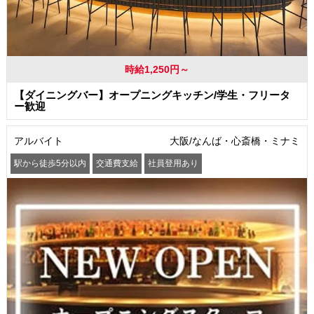
時給1,250円～
【ダイニングバー】オープニングキッチン/学生・フリータ
ー歓迎
アルバイト
大阪/なんば・心斎橋・ミナミ
駅から徒歩5分以内
交通費支給
社員登用あり