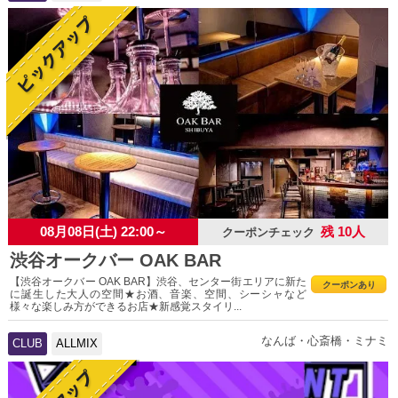
08月08日(土) 22:00～
残 10人
クーポンチェック
渋谷オークバー OAK BAR
【渋谷オークバー OAK BAR】渋谷、センター街エリアに新た
クーポンあり
に誕生した大人の空間★お酒、音楽、空間、シーシャなど
様々な楽しみ方ができるお店★新感覚スタイリ...
なんば・心斎橋・ミナミ
CLUB
ALLMIX