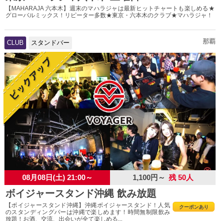
【MAHARAJA 六本木】週末のマハラジャは最新ヒットチャートも楽しめる★
グローバルミックス！リピーター多数★東京・六本木のクラブ★マハラジャ！
那覇
CLUB
スタンドバー
08月08日(土) 21:00～
1,100円～
残 50人
ボイジャースタンド沖縄 飲み放題
【ボイジャースタンド沖縄】沖縄ボイジャースタンド！人気
クーポンあり
のスタンディングバーは沖縄で楽しめます！時間無制限飲み
放題！お酒、交流、出会いが全て楽しめる...