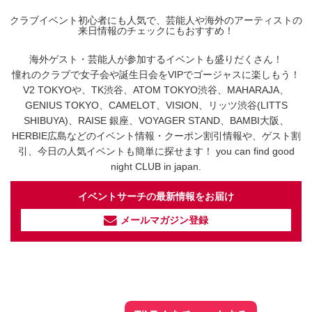
クラブイベント初心者にも人気で、芸能人や海外のアーティストの
来日情報のチェックにもおすすめ！
海外ゲスト・芸能人が参加するイベントも盛りだくさん！
憧れのクラブで女子会や誕生日会をVIPでゴージャスに楽しもう！
V2 TOKYOや、TK渋谷、ATOM TOKYO渋谷、MAHARAJA、
GENIUS TOKYO、CAMELOT、VISION、リッツ渋谷(LITTS
SHIBUYA)、RAISE 銀座、VOYAGER STAND、BAMBI大阪、
HERBIE広島などのイベント情報・クーポン割引情報や、ゲスト割
引、今日の人気イベントも簡単に探せます！ you can find good
night CLUB in japan.
イベントサーチの最新情報をお届け
メールマガジン登録
イベントサーチ - TikTok
人気のお店を動画で配信中！
気になる今話題の人気情報も
最新のイベント情報やお得なクーポン
まとめてTikTokでチェックしよう！