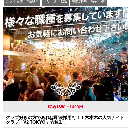
シフト自由・相談OK
フリーター歓迎
学歴(中卒・高卒)不問
髪型・髪色自由
交通費支給
時給1350～1800円
クラブ好きの方であれば即決採用可！！六本木の人気ナイト
クラブ「V2 TOKYO」☆週2...