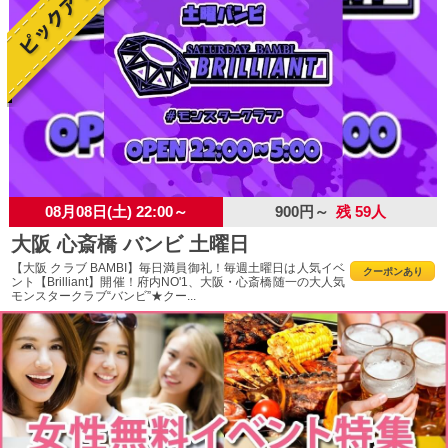
08月08日(土) 22:00～
900円～
残 59人
大阪 心斎橋 バンビ 土曜日
【大阪 クラブ BAMBI】毎日満員御礼！毎週土曜日は人気イベ
クーポンあり
ント【Brilliant】開催！府内NO'1、大阪・心斎橋随一の大人気
モンスタークラブ“バンビ”★クー...