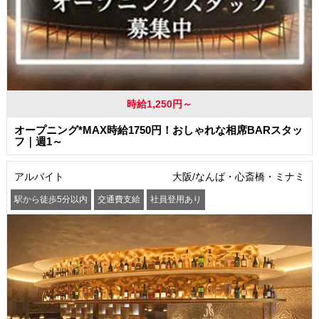
時給1,250円～
オープニング*MAX時給1750円！おしゃれな相席BARスタッ
フ｜週1～
アルバイト
大阪/なんば・心斎橋・ミナミ
駅から徒歩5分以内
交通費支給
社員登用あり