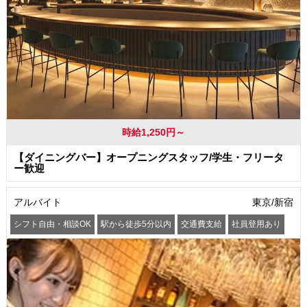
時給1,250円～
【ダイニングバー】オープニングスタッフ/学生・フリータ
ー歓迎
アルバイト
東京/新宿
シフト自由・相談OK
駅から徒歩5分以内
交通費支給
社員登用あり