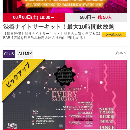
08月08日(土) 19:00～
500円～
残 50人
渋谷ナイトサーキット！最大10時間飲放題
【毎日開催！渋谷ナイトサーキット】渋谷の人気クラブ＆DJ
クーポンあり
BAR 4店舗を終日飲み放題＆出入り自由で楽しめる！
六本木
CLUB
ALLMIX