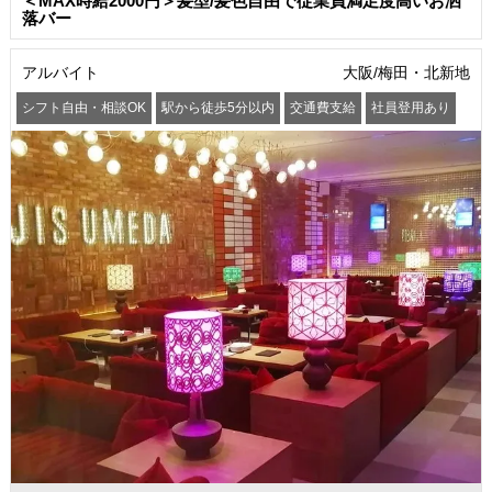
＜MAX時給2000円＞髪型/髪色自由で従業員満足度高いお洒
落バー
アルバイト
大阪/梅田・北新地
シフト自由・相談OK
駅から徒歩5分以内
交通費支給
社員登用あり