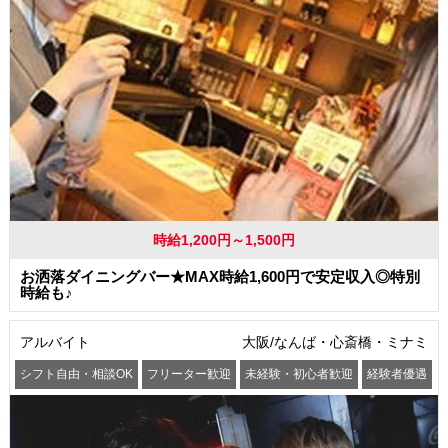
時給1,200円～1,500円
お洒落ダイニングバー★MAX時給1,600円で安定収入◎特別
時給も♪
アルバイト
大阪/なんば・心斎橋・ミナミ
シフト自由・相談OK
フリーター歓迎
未経験・初心者歓迎
経験者優遇
交通費支給