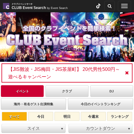
クラブイベントサーチ
Togg
CLUB Event Search
by Event Search
navig
【JIS難波・JIS梅田・JIS茶屋町】 20代男性500円～
遊べるキャンペーン
イベント
クラブ
DJ
海外・有名ゲスト出演特集
今日のイベントランキング
すべて
今日
明日
今週末
ランキング
スイス
カウントダウン
▼
▼