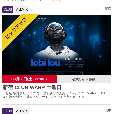
新宿
CLUB
ALLMIX
08月08日(土) 21:00～
公式サイト参照
新宿 CLUB WARP 土曜日
【新宿 歌舞伎町 クラブ ワープ】新宿の人気ナイトクラブ、WARP SHINJUK
U！早い時間から盛り上がるナイトクラブで今夜も楽しもう！
渋谷
CLUB
ALLMIX