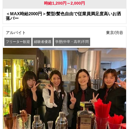
時給1,200円～2,000円
＜MAX時給2000円＞髪型/髪色自由で従業員満足度高いお洒
落バー
アルバイト
東京/渋谷
フリーター歓迎
経験者優遇
学歴(中卒・高卒)不問
友達と一緒に応募OK
昇給あり
髪型・髪色自由
ピアスOK
ネイルOK
まかない・食事補助