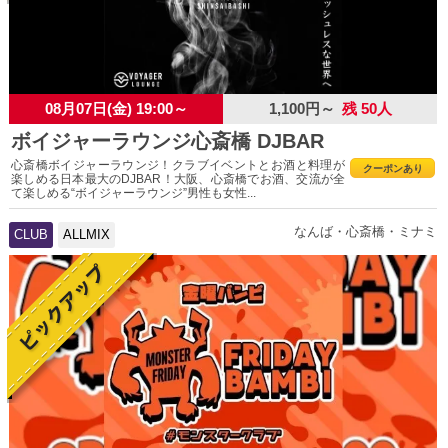
08月07日(金) 19:00～
1,100円～
残 50人
ボイジャーラウンジ心斎橋 DJBAR
心斎橋ボイジャーラウンジ！クラブイベントとお酒と料理が
クーポンあり
楽しめる日本最大のDJBAR！大阪、心斎橋でお酒、交流が全
て楽しめる“ボイジャーラウンジ”男性も女性...
なんば・心斎橋・ミナミ
CLUB
ALLMIX