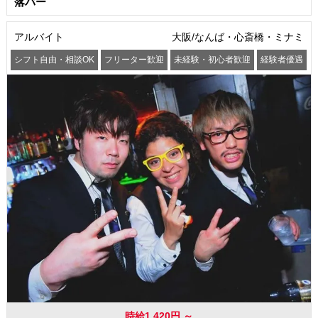
落バー
アルバイト
大阪/なんば・心斎橋・ミナミ
シフト自由・相談OK
フリーター歓迎
未経験・初心者歓迎
経験者優遇
交通費支給
時給1,420円 ～