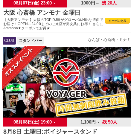
08月07日(金) 23:00～
1000円～
残 20人
大阪 心斎橋 アンモナ 金曜日
【大阪アンモナ 】大阪のTOP DJ達がグローバルHitsな選曲で
クーポンあり
お届け！OPEN～24:00までのご来店が男女共にお得！ さらに
Ammona★クーポンでお得★
なんば・心斎橋・ミナミ
CLUB
スタンドバー
08月08日(土) 19:00～
1,100円～
残 50人
8月8日 土曜日:ボイジャースタンド