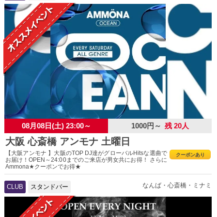
08月08日(土) 23:00～
1000円～
残 20人
大阪 心斎橋 アンモナ 土曜日
【大阪アンモナ 】大阪のTOP DJ達がグローバルHitsな選曲で
クーポンあり
お届け！OPEN～24:00までのご来店が男女共にお得！ さらに
Ammona★クーポンでお得★
なんば・心斎橋・ミナミ
CLUB
スタンドバー