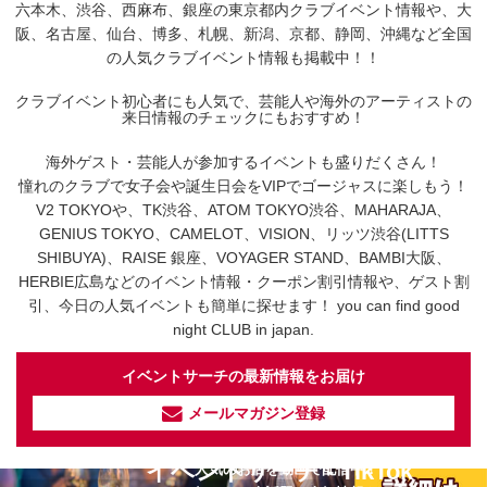
六本木、渋谷、西麻布、銀座の東京都内クラブイベント情報や、大
阪、名古屋、仙台、博多、札幌、新潟、京都、静岡、沖縄など全国
の人気クラブイベント情報も掲載中！！
クラブイベント初心者にも人気で、芸能人や海外のアーティストの
来日情報のチェックにもおすすめ！
海外ゲスト・芸能人が参加するイベントも盛りだくさん！
憧れのクラブで女子会や誕生日会をVIPでゴージャスに楽しもう！
V2 TOKYOや、TK渋谷、ATOM TOKYO渋谷、MAHARAJA、
GENIUS TOKYO、CAMELOT、VISION、リッツ渋谷(LITTS
SHIBUYA)、RAISE 銀座、VOYAGER STAND、BAMBI大阪、
HERBIE広島などのイベント情報・クーポン割引情報や、ゲスト割
引、今日の人気イベントも簡単に探せます！ you can find good
night CLUB in japan.
イベントサーチの最新情報をお届け
メールマガジン登録
イベントサーチ - TikTok
人気のお店を動画で配信中！