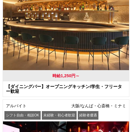
時給1,250円～
【ダイニングバー】オープニングキッチン/学生・フリータ
ー歓迎
アルバイト
大阪/なんば・心斎橋・ミナミ
シフト自由・相談OK
未経験・初心者歓迎
経験者優遇
駅から徒歩5分以内
交通費支給
社員登用あり