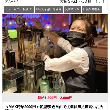
アルバイト
大阪/なんば・心斎橋・ミナミ
シフト自由・相談OK
駅から徒歩5分以内
交通費支給
社員登用あり
時給1,200円～2,000円
＜MAX時給2000円＞髪型/髪色自由で従業員満足度高いお洒