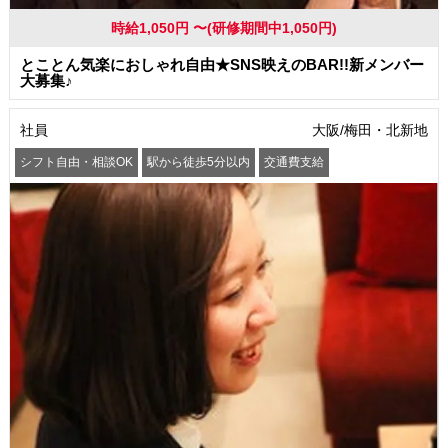
時給1,050円 〜(研修期間中1,050円)
とことん気楽におしゃれ自由★SNS映えのBAR!!新メンバー
大募集♪
社員
大阪/梅田・北新地
シフト自由・相談OK
駅から徒歩5分以内
交通費支給