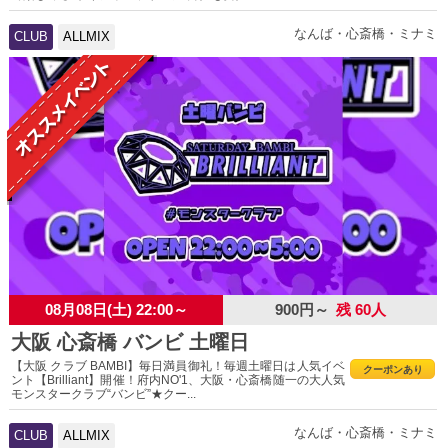
なんば・心斎橋・ミナミ
CLUB
ALLMIX
08月08日(土) 22:00～
900円～
残 60人
大阪 心斎橋 バンビ 土曜日
【大阪 クラブ BAMBI】毎日満員御礼！毎週土曜日は人気イベ
クーポンあり
ント【Brilliant】開催！府内NO'1、大阪・心斎橋随一の大人気
モンスタークラブ“バンビ”★クー...
なんば・心斎橋・ミナミ
CLUB
ALLMIX