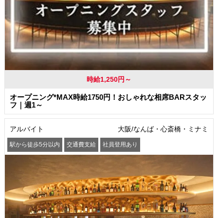
時給1,250円～
オープニング*MAX時給1750円！おしゃれな相席BARスタッ
フ｜週1～
アルバイト
大阪/なんば・心斎橋・ミナミ
駅から徒歩5分以内
交通費支給
社員登用あり