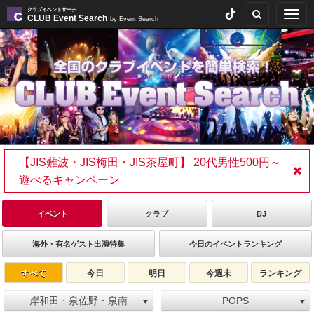
クラブイベントサーチ
Togg
CLUB Event Search
by Event Search
navig
【JIS難波・JIS梅田・JIS茶屋町】 20代男性500円～
遊べるキャンペーン
イベント
クラブ
DJ
海外・有名ゲスト出演特集
今日のイベントランキング
すべて
今日
明日
今週末
ランキング
岸和田・泉佐野・泉南
POPS
▼
▼