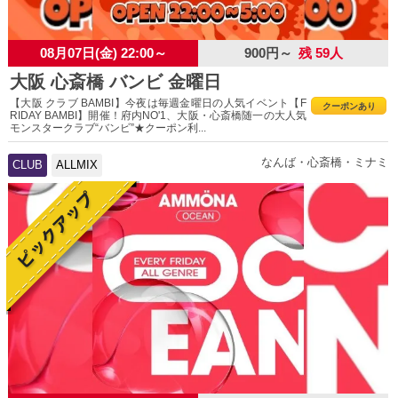
08月07日(金) 22:00～
900円～
残 59人
大阪 心斎橋 バンビ 金曜日
【大阪 クラブ BAMBI】今夜は毎週金曜日の人気イベント【F
クーポンあり
RIDAY BAMBI】開催！府内NO'1、大阪・心斎橋随一の大人気
モンスタークラブ“バンビ”★クーポン利...
なんば・心斎橋・ミナミ
CLUB
ALLMIX