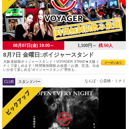
08月07日(金) 19:00～
1,100円～
残 50人
8月7日 金曜日:ボイジャースタンド
大阪道頓堀ボイジャースタンド！VOYAGER STAND★大阪ミ
クーポンあり
ナミで楽しめます！時間無制限飲み放題！お酒、交流、出会
いが全て楽しめる“ボイジャースタンド”男性も...
なんば・心斎橋・ミナミ
CLUB
スタンドバー