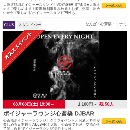
大阪道頓堀ボイジャースタンド！VOYAGER STAND★大阪ミ
クーポンあり
ナミで楽しめます！時間無制限飲み放題！お酒、交流、出会
いが全て楽しめる“ボイジャースタンド”男性も...
なんば・心斎橋・ミナミ
CLUB
スタンドバー
08月08日(土) 19:00～
1,100円～
残 50人
ボイジャーラウンジ心斎橋 DJBAR
心斎橋ボイジャーラウンジ！クラブイベントとお酒と料理が
クーポンあり
楽しめる日本最大のDJBAR！大阪、心斎橋でお酒、交流が全
て楽しめる“ボイジャーラウンジ”男性も女性...