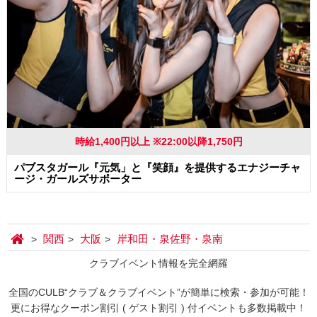
時給1,400円以上 ※22:00以降1,750円
パブスタガール『元気」と『笑顔』を提供するエナジーチャ
ージ・ガールズサポーター
関西
大阪
岸和田・泉佐野・泉南
クラブイベント情報を完全網羅
全国のCULB“クラブ＆クラブイベント”が簡単に検索・参加が可能！
更にお得なクーポン割引 ( ゲスト割引 ) 付イベントも多数掲載中！