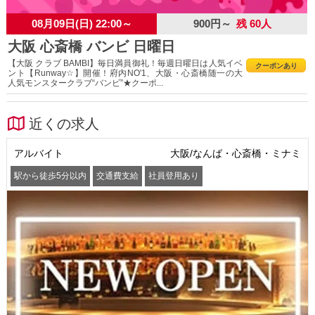
08月09日(日) 22:00～
900円～
残 60人
大阪 心斎橋 バンビ 日曜日
【大阪 クラブ BAMBI】毎日満員御礼！毎週日曜日は人気イベ
クーポンあり
ント【Runway☆】開催！府内NO'1、大阪・心斎橋随一の大
人気モンスタークラブ“バンビ”★クーポ...
近くの求人
アルバイト
大阪/なんば・心斎橋・ミナミ
駅から徒歩5分以内
交通費支給
社員登用あり