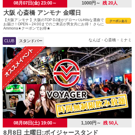
08月07日(金) 23:00～
1000円～
残 20人
大阪 心斎橋 アンモナ 金曜日
【大阪アンモナ 】大阪のTOP DJ達がグローバルHitsな選曲で
クーポンあり
お届け！OPEN～24:00までのご来店が男女共にお得！ さらに
Ammona★クーポンでお得★
なんば・心斎橋・ミナミ
CLUB
スタンドバー
08月08日(土) 19:00～
1,100円～
残 50人
8月8日 土曜日:ボイジャースタンド