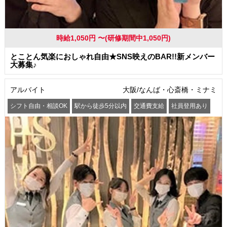
時給1,050円 〜(研修期間中1,050円)
とことん気楽におしゃれ自由★SNS映えのBAR!!新メンバー
大募集♪
アルバイト
大阪/なんば・心斎橋・ミナミ
シフト自由・相談OK
駅から徒歩5分以内
交通費支給
社員登用あり