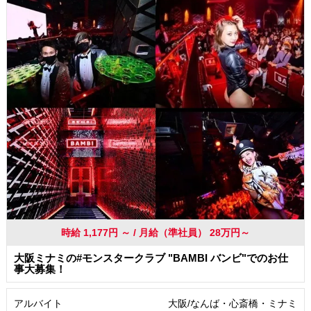
駅から徒歩5分以内
交通費支給
社員登用あり
時給 1,177円 ～ / 月給（準社員） 28万円～
大阪ミナミの#モンスタークラブ "BAMBI バンビ"でのお仕
事大募集！
アルバイト
大阪/なんば・心斎橋・ミナミ