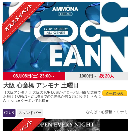
08月08日(土) 23:00～
1000円～
残 20人
大阪 心斎橋 アンモナ 土曜日
【大阪アンモナ 】大阪のTOP DJ達がグローバルHitsな選曲で
クーポンあり
お届け！OPEN～24:00までのご来店が男女共にお得！ さらに
Ammona★クーポンでお得★
なんば・心斎橋・ミナミ
CLUB
スタンドバー