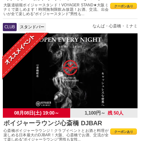
大阪道頓堀ボイジャースタンド！VOYAGER STAND★大阪ミ
クーポンあり
ナミで楽しめます！時間無制限飲み放題！お酒、交流、出会
いが全て楽しめる“ボイジャースタンド”男性も...
なんば・心斎橋・ミナミ
CLUB
スタンドバー
08月08日(土) 19:00～
1,100円～
残 50人
ボイジャーラウンジ心斎橋 DJBAR
心斎橋ボイジャーラウンジ！クラブイベントとお酒と料理が
クーポンあり
楽しめる日本最大のDJBAR！大阪、心斎橋でお酒、交流が全
て楽しめる“ボイジャーラウンジ”男性も女性...