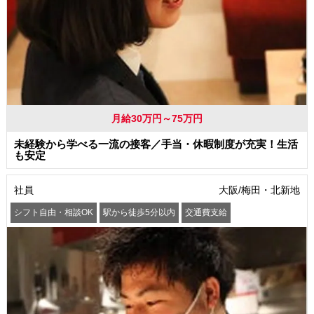
月給30万円～75万円
未経験から学べる一流の接客／手当・休暇制度が充実！生活
も安定
社員
大阪/梅田・北新地
シフト自由・相談OK
駅から徒歩5分以内
交通費支給