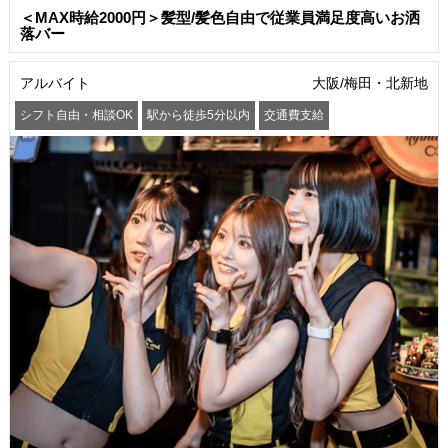
＜MAX時給2000円＞髪型/髪色自由で従業員満足度高いお洒
落バー
アルバイト
大阪/梅田・北新地
シフト自由・相談OK
駅から徒歩5分以内
交通費支給