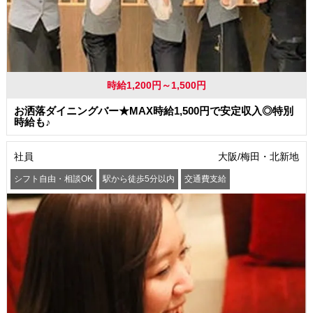
時給1,200円～1,500円
お洒落ダイニングバー★MAX時給1,500円で安定収入◎特別
時給も♪
社員
大阪/梅田・北新地
シフト自由・相談OK
駅から徒歩5分以内
交通費支給