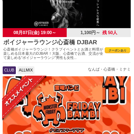
08月07日(金) 19:00～
1,100円～
残 50人
ボイジャーラウンジ心斎橋 DJBAR
心斎橋ボイジャーラウンジ！クラブイベントとお酒と料理が
クーポンあり
楽しめる日本最大のDJBAR！大阪、心斎橋でお酒、交流が全
て楽しめる“ボイジャーラウンジ”男性も女性...
なんば・心斎橋・ミナミ
CLUB
ALLMIX