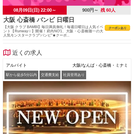
08月09日(日) 22:00～
900円～
残 60人
大阪 心斎橋 バンビ 日曜日
【大阪 クラブ BAMBI】毎日満員御礼！毎週日曜日は人気イベ
クーポンあり
ント【Runway☆】開催！府内NO'1、大阪・心斎橋随一の大
人気モンスタークラブ“バンビ”★クーポ...
近くの求人
アルバイト
大阪/なんば・心斎橋・ミナミ
駅から徒歩5分以内
交通費支給
社員登用あり