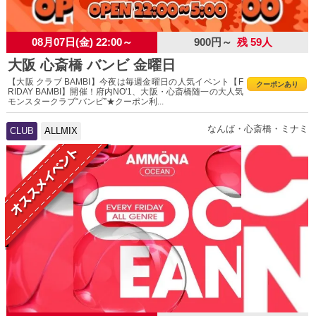
08月07日(金) 22:00～
900円～
残 59人
大阪 心斎橋 バンビ 金曜日
【大阪 クラブ BAMBI】今夜は毎週金曜日の人気イベント【F
クーポンあり
RIDAY BAMBI】開催！府内NO'1、大阪・心斎橋随一の大人気
モンスタークラブ“バンビ”★クーポン利...
なんば・心斎橋・ミナミ
CLUB
ALLMIX