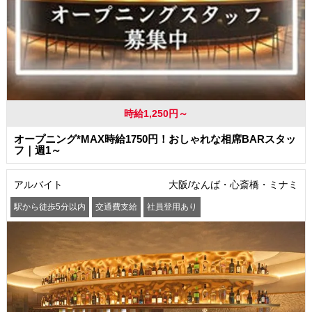
時給1,250円～
オープニング*MAX時給1750円！おしゃれな相席BARスタッ
フ｜週1～
アルバイト
大阪/なんば・心斎橋・ミナミ
駅から徒歩5分以内
交通費支給
社員登用あり