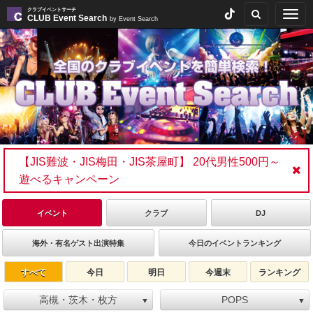
クラブイベントサーチ
Togg
CLUB Event Search
by Event Search
navig
【JIS難波・JIS梅田・JIS茶屋町】 20代男性500円～
遊べるキャンペーン
イベント
クラブ
DJ
海外・有名ゲスト出演特集
今日のイベントランキング
すべて
今日
明日
今週末
ランキング
高槻・茨木・枚方
POPS
▼
▼