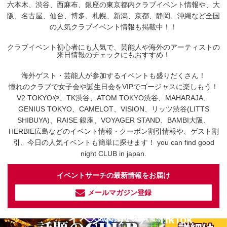
六本木、渋谷、西麻布、銀座の東京都内クラブイベント情報や、大
阪、名古屋、仙台、博多、札幌、新潟、京都、静岡、沖縄など全国
の人気クラブイベント情報も掲載中！！
クラブイベント初心者にも人気で、芸能人や海外のアーティストの
来日情報のチェックにもおすすめ！
海外ゲスト・芸能人が参加するイベントも盛りだくさん！
憧れのクラブで女子会や誕生日会をVIPでゴージャスに楽しもう！
V2 TOKYOや、TK渋谷、ATOM TOKYO渋谷、MAHARAJA、
GENIUS TOKYO、CAMELOT、VISION、リッツ渋谷(LITTS
SHIBUYA)、RAISE 銀座、VOYAGER STAND、BAMBI大阪、
HERBIE広島などのイベント情報・クーポン割引情報や、ゲスト割
引、今日の人気イベントも簡単に探せます！ you can find good
night CLUB in japan.
イベントサーチの最新情報をお届け
メールマガジン登録
イベントサーチ - TikTok
人気のお店を動画で配信中！