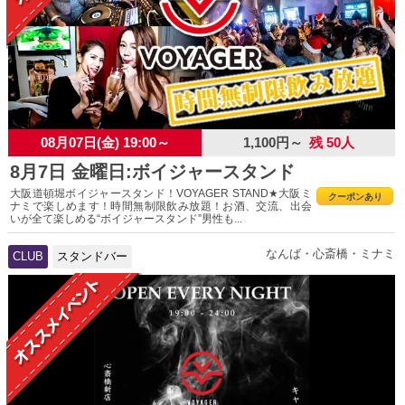
08月07日(金) 19:00～
1,100円～
残 50人
8月7日 金曜日:ボイジャースタンド
大阪道頓堀ボイジャースタンド！VOYAGER STAND★大阪ミ
クーポンあり
ナミで楽しめます！時間無制限飲み放題！お酒、交流、出会
いが全て楽しめる“ボイジャースタンド”男性も...
なんば・心斎橋・ミナミ
CLUB
スタンドバー