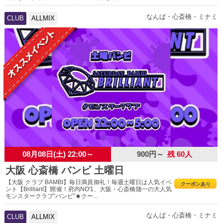
なんば・心斎橋・ミナミ
CLUB
ALLMIX
08月08日(土) 22:00～
900円～
残 60人
大阪 心斎橋 バンビ 土曜日
【大阪 クラブ BAMBI】毎日満員御礼！毎週土曜日は人気イベ
クーポンあり
ント【Brilliant】開催！府内NO'1、大阪・心斎橋随一の大人気
モンスタークラブ“バンビ”★クー...
なんば・心斎橋・ミナミ
CLUB
ALLMIX