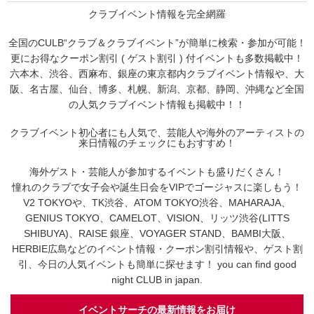
クラブイベント情報を完全網羅
全国のCULB“クラブ＆クラブイベント”が簡単に検索・参加が可能！
更にお得なクーポン割引 ( ゲスト割引 ) 付イベントも多数掲載中！
六本木、渋谷、西麻布、銀座の東京都内クラブイベント情報や、大
阪、名古屋、仙台、博多、札幌、新潟、京都、静岡、沖縄など全国
の人気クラブイベント情報も掲載中！！
クラブイベント初心者にも人気で、芸能人や海外のアーティストの
来日情報のチェックにもおすすめ！
海外ゲスト・芸能人が参加するイベントも盛りだくさん！
憧れのクラブで女子会や誕生日会をVIPでゴージャスに楽しもう！
V2 TOKYOや、TK渋谷、ATOM TOKYO渋谷、MAHARAJA、
GENIUS TOKYO、CAMELOT、VISION、リッツ渋谷(LITTS
SHIBUYA)、RAISE 銀座、VOYAGER STAND、BAMBI大阪、
HERBIE広島などのイベント情報・クーポン割引情報や、ゲスト割
引、今日の人気イベントも簡単に探せます！ you can find good
night CLUB in japan.
イベントサーチの最新情報をお届け