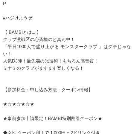
P
#ハジけようぜ
【 BAMBIとは... 】
クラブ激戦区の心斎橋のど真ん中！
「平日1000人で盛り上がる モンスタークラブ 」はダテじゃな
い！
人気DJ陣！最先端の光技術！もちろん高音質！
ミナミのクラブがますます楽しくなる！
【参加料金：申し込み方法：クーポン情報】
★☆★☆★☆★
★事前参加申請限定！BAMBI特別割引クーポン★
◆女性 クーポン利用で 1,000円 + 2ドリンク付き