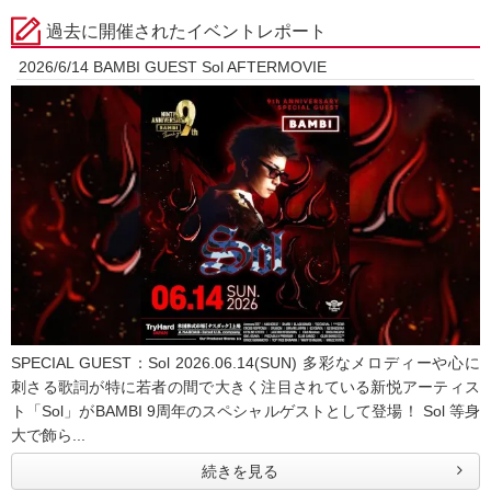
過去に開催されたイベントレポート
2026/6/14 BAMBI GUEST Sol AFTERMOVIE
SPECIAL GUEST：Sol 2026.06.14(SUN) 多彩なメロディーや心に
刺さる歌詞が特に若者の間で大きく注目されている新悦アーティス
ト「Sol」がBAMBI 9周年のスペシャルゲストとして登場！ Sol 等身
大で飾ら...
続きを見る