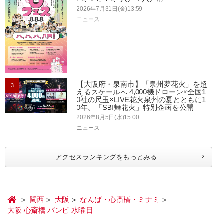
2026年7月31日(金)13:59
ニュース
【大阪府・泉南市】「泉州夢花火」を超
3
えるスケールへ 4,000機ドローン×全国1
0社の尺玉×LIVE花火泉州の夏とともに1
0年。「SBI舞花火」特別企画を公開
2026年8月5日(水)15:00
ニュース
アクセスランキングをもっとみる
関西
大阪
なんば・心斎橋・ミナミ
大阪 心斎橋 バンビ 水曜日