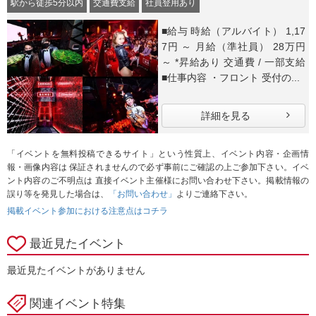
駅から徒歩5分以内
交通費支給
社員登用あり
■給与 時給（アルバイト） 1,17
7円 ～ 月給（準社員） 28万円
～ *昇給あり 交通費 / 一部支給
■仕事内容 ・フロント 受付の...
詳細を見る
「イベントを無料投稿できるサイト」という性質上、イベント内容・企画情
報・画像内容は 保証されませんので必ず事前にご確認の上ご参加下さい。イベ
ント内容のご不明点は 直接イベント主催様にお問い合わせ下さい。掲載情報の
誤り等を発見した場合は、
「お問い合わせ」
よりご連絡下さい。
掲載イベント参加における注意点はコチラ
最近見たイベント
最近見たイベントがありません
関連イベント特集