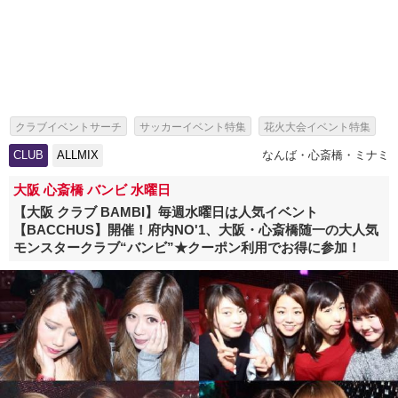
クラブイベントサーチ
サッカーイベント特集
花火大会イベント特集
泡パーティーイベント特集
無料恋活特集
夏休みクラブ特集
CLUB
ALLMIX
なんば・心斎橋・ミナミ
夏休みお出かけスポット・レジャーイベント特集
大阪 心斎橋 バンビ 水曜日
夏フェス・夏休みのフェス特集
【大阪 クラブ BAMBI】毎週水曜日は人気イベント
【BACCHUS】開催！府内NO'1、大阪・心斎橋随一の大人気
船上パーティー・豪華クルージングイベント
ホワイトパーティー特集
モンスタークラブ“バンビ”★クーポン利用でお得に参加！
女性無料特集