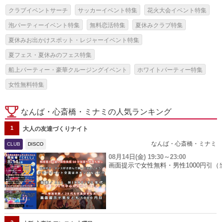
クラブイベントサーチ
サッカーイベント特集
花火大会イベント特集
泡パーティーイベント特集
無料恋活特集
夏休みクラブ特集
夏休みお出かけスポット・レジャーイベント特集
夏フェス・夏休みのフェス特集
船上パーティー・豪華クルージングイベント
ホワイトパーティー特集
女性無料特集
なんば・心斎橋・ミナミの人気ランキング
1
大人の友達づくりナイト
なんば・心斎橋・ミナミ
CLUB
DISCO
08月14日(金)
19:30～23:00
画面提示で女性無料・男性1000円引（