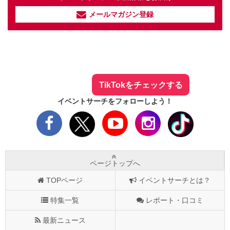
メールマガジン登録
イベントサーチ - TikTok
人気のお店を動画で配信中！
気になる今話題の人気情報も
最新のイベント情報やお得なクーポン
まとめてTikTokでチェックしよう！
TikTokをチェックする
イベントサーチをフォローしよう！
ページトップへ
TOPページ
イベントサーチとは？
特集一覧
レポート・口コミ
最新ニュース