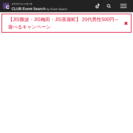
クラブイベントサーチ
Togg
CLUB Event Search
by Event Search
navig
【JIS難波・JIS梅田・JIS茶屋町】 20代男性500円～
遊べるキャンペーン