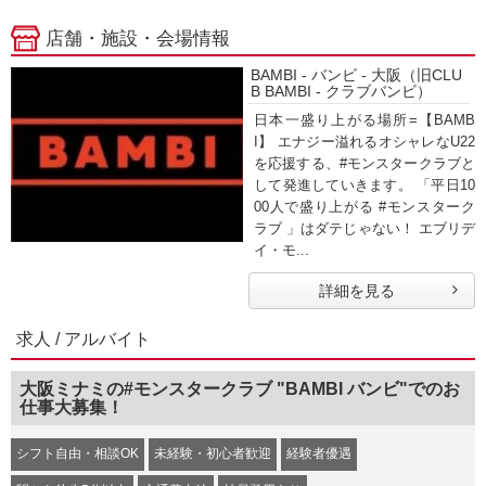
店舗・施設・会場情報
BAMBI - バンビ - 大阪（旧CLU
B BAMBI - クラブバンビ）
日本一盛り上がる場所=【BAMB
I】 エナジー溢れるオシャレなU22
を応援する、#モンスタークラブと
して発進していきます。 「平日10
00人で盛り上がる #モンスターク
ラブ 」はダテじゃない！ エブリデ
イ・モ...
詳細を見る
求人 / アルバイト
大阪ミナミの#モンスタークラブ "BAMBI バンビ"でのお
仕事大募集！
シフト自由・相談OK
未経験・初心者歓迎
経験者優遇