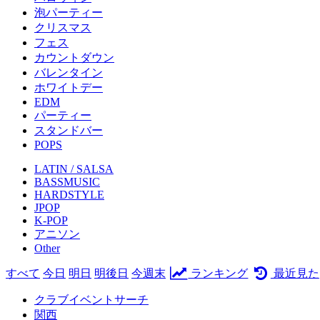
泡パーティー
クリスマス
フェス
カウントダウン
バレンタイン
ホワイトデー
EDM
パーティー
スタンドバー
POPS
LATIN / SALSA
BASSMUSIC
HARDSTYLE
JPOP
K-POP
アニソン
Other
すべて
今日
明日
明後日
今週末
ランキング
最近見た
クラブイベントサーチ
関西