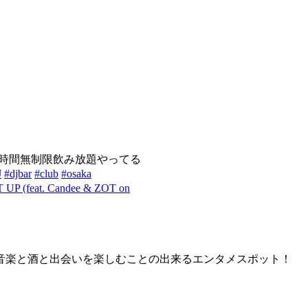
時間無制限飲み放題やってる
J
#djbar
#club
#osaka
UP (feat. Candee & ZOT on
音楽と酒と出会いを楽しむことの出来るエンタメスポット！