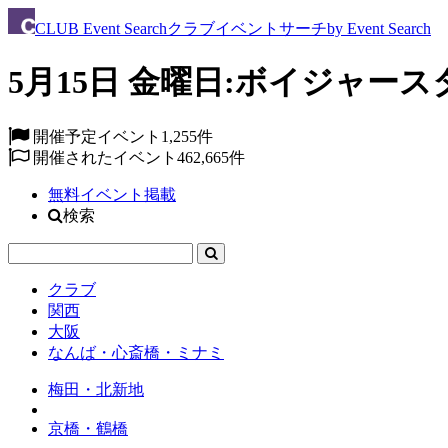
CLUB
Event Search
クラブイベントサーチ
by Event Search
5月15日 金曜日:ボイジャース
開催予定イベント
1,255件
開催されたイベント
462,665件
無料イベント掲載
検索
クラブ
関西
大阪
なんば・心斎橋・ミナミ
梅田・北新地
京橋・鶴橋