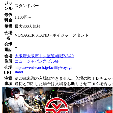
ジャ
スタンドバー
ンル
最低
1,100円～
料金
規模
最大300人規模
会場
VOYAGER STAND - ボイジャースタンド
名
会場
--
電話
会場
大阪府大阪市中央区道頓堀2-3-29
住所
ニュージャパン角ビル6F
会場
https://eventsearch.jp/facility/voyager-
stand
URL
注意
※20歳未満の入場はできません。入場の際ＩＤチェ
事項
適切と判断した場合は入場をお断りさせて頂く場合も