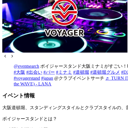
@eventsearch
ボイジャースタンド大阪ミナミがすごい！
#大阪
#出会い
#バー
#ミナミ
#道頓堀
#道頓堀グルメ
#D
#voyagerstand
#japan
@クラブイベントサーチ
♬ TURN IT 
the WAVE) - LANA
イベント情報
大阪道頓堀、スタンディングスタイルとクラブスタイルの、
ボイジャースタンドとは？