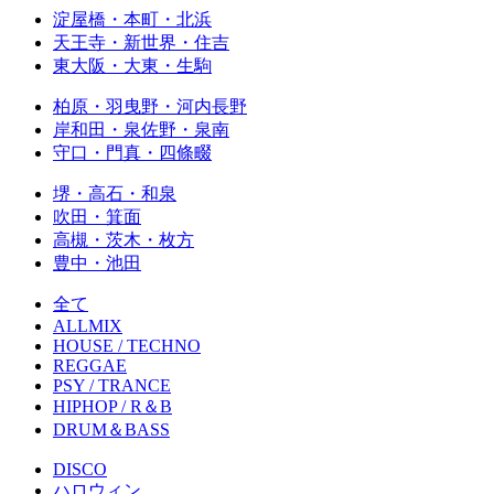
淀屋橋・本町・北浜
天王寺・新世界・住吉
東大阪・大東・生駒
柏原・羽曳野・河内長野
岸和田・泉佐野・泉南
守口・門真・四條畷
堺・高石・和泉
吹田・箕面
高槻・茨木・枚方
豊中・池田
全て
ALLMIX
HOUSE / TECHNO
REGGAE
PSY / TRANCE
HIPHOP / R＆B
DRUM＆BASS
DISCO
ハロウィン