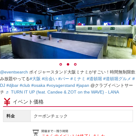
@eventsearch
ボイジャースタンド大阪ミナミがすごい！時間無制限飲
み放題やってる
#大阪
#出会い
#バー
#ミナミ
#道頓堀
#道頓堀グルメ
#
DJ
#djbar
#club
#osaka
#voyagerstand
#japan
@クラブイベントサー
チ
♬ TURN IT UP (feat. Candee & ZOT on the WAVE) - LANA
イベント価格
料金
クーポンチェック