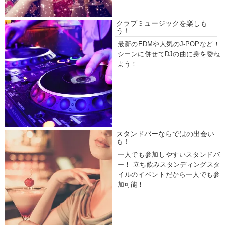
クラブミュージックを楽しも
う！
最新のEDMや人気のJ-POPなど！
シーンに併せてDJの曲に身を委ね
よう！
スタンドバーならではの出会い
も！
一人でも参加しやすいスタンドバ
ー！ 立ち飲みスタンディングスタ
イルのイベントだから一人でも参
加可能！