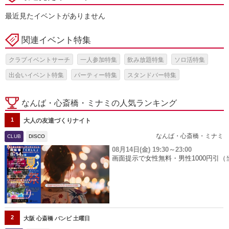
最近見たイベントがありません
関連イベント特集
クラブイベントサーチ
一人参加特集
飲み放題特集
ソロ活特集
出会いイベント特集
パーティー特集
スタンドバー特集
なんば・心斎橋・ミナミの人気ランキング
1
大人の友達づくりナイト
なんば・心斎橋・ミナミ
CLUB
DISCO
08月14日(金)
19:30～23:00
画面提示で女性無料・男性1000円引（
2
大阪 心斎橋 バンビ 土曜日