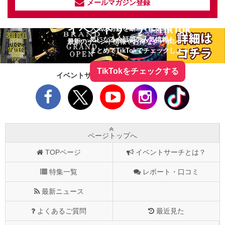
メールマガジン登録
イベントサーチ - TikTok
人気のお店を動画で配信中！
気になる今話題の人気情報も
最新のイベント情報やお得なクーポン
まとめてTikTokでチェックしよう！
TikTokをチェックする
イベントサーチをフォローしよう！
ページトップへ
TOPページ
イベントサーチとは？
特集一覧
レポート・口コミ
最新ニュース
よくあるご質問
最近見た