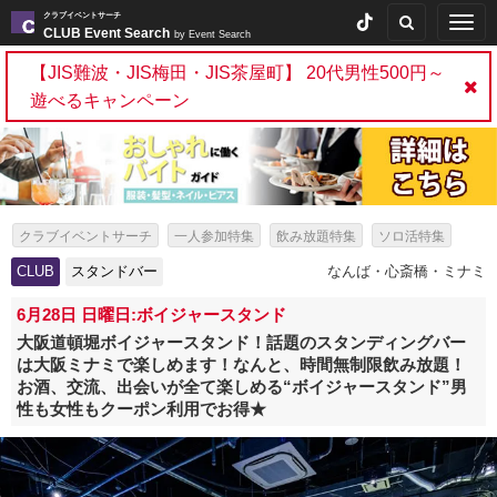
クラブイベントサーチ
Togg
CLUB Event Search
by Event Search
navig
【JIS難波・JIS梅田・JIS茶屋町】 20代男性500円～
遊べるキャンペーン
クラブイベントサーチ
一人参加特集
飲み放題特集
ソロ活特集
出会いイベント特集
パーティー特集
スタンドバー特集
CLUB
スタンドバー
なんば・心斎橋・ミナミ
6月28日 日曜日:ボイジャースタンド
大阪道頓堀ボイジャースタンド！話題のスタンディングバー
は大阪ミナミで楽しめます！なんと、時間無制限飲み放題！
お酒、交流、出会いが全て楽しめる“ボイジャースタンド”男
性も女性もクーポン利用でお得★