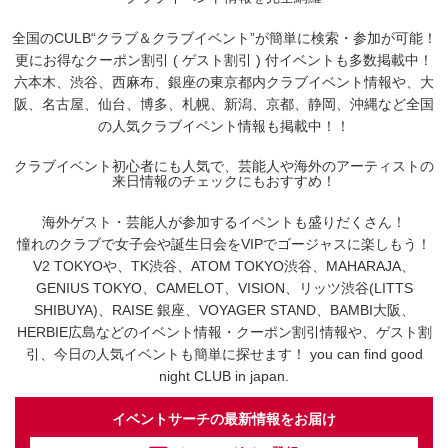
全国のCULB“クラブ＆クラブイベント”が簡単に検索・参加が可能！
更にお得なクーポン割引 ( ゲスト割引 ) 付イベントも多数掲載中！
六本木、渋谷、西麻布、銀座の東京都内クラブイベント情報や、大
阪、名古屋、仙台、博多、札幌、新潟、京都、静岡、沖縄など全国
の人気クラブイベント情報も掲載中！！
クラブイベント初心者にも人気で、芸能人や海外のアーティストの
来日情報のチェックにもおすすめ！
海外ゲスト・芸能人が参加するイベントも盛りだくさん！
憧れのクラブで女子会や誕生日会をVIPでゴージャスに楽しもう！
V2 TOKYOや、TK渋谷、ATOM TOKYO渋谷、MAHARAJA、
GENIUS TOKYO、CAMELOT、VISION、リッツ渋谷(LITTS
SHIBUYA)、RAISE 銀座、VOYAGER STAND、BAMBI大阪、
HERBIE広島などのイベント情報・クーポン割引情報や、ゲスト割
引、今日の人気イベントも簡単に探せます！ you can find good
night CLUB in japan.
イベントサーチの最新情報をお届け