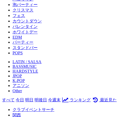
泡パーティー
クリスマス
フェス
カウントダウン
バレンタイン
ホワイトデー
EDM
パーティー
スタンドバー
POPS
LATIN / SALSA
BASSMUSIC
HARDSTYLE
JPOP
K-POP
アニソン
Other
すべて
今日
明日
明後日
今週末
ランキング
最近見た
クラブイベントサーチ
関西