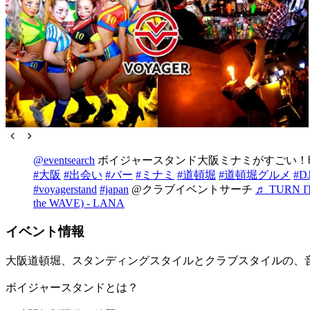
@eventsearch
ボイジャースタンド大阪ミナミがすごい！
#大阪
#出会い
#バー
#ミナミ
#道頓堀
#道頓堀グルメ
#D
#voyagerstand
#japan
@クラブイベントサーチ
♬ TURN IT 
the WAVE) - LANA
イベント情報
大阪道頓堀、スタンディングスタイルとクラブスタイルの、
ボイジャースタンドとは？