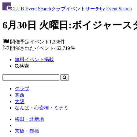
CLUB
Event Search
クラブイベントサーチ
by Event Search
6月30日 火曜日:ボイジャース
開催予定イベント
1,236件
開催されたイベント
462,719件
無料イベント掲載
検索
クラブ
関西
大阪
なんば・心斎橋・ミナミ
梅田・北新地
京橋・鶴橋