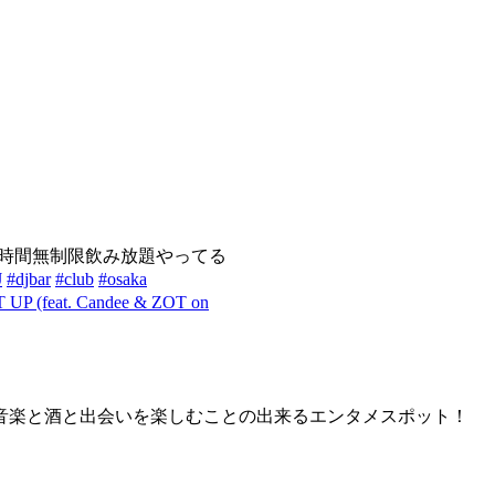
時間無制限飲み放題やってる
J
#djbar
#club
#osaka
UP (feat. Candee & ZOT on
音楽と酒と出会いを楽しむことの出来るエンタメスポット！