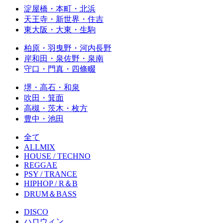
淀屋橋・本町・北浜
天王寺・新世界・住吉
東大阪・大東・生駒
柏原・羽曳野・河内長野
岸和田・泉佐野・泉南
守口・門真・四條畷
堺・高石・和泉
吹田・箕面
高槻・茨木・枚方
豊中・池田
全て
ALLMIX
HOUSE / TECHNO
REGGAE
PSY / TRANCE
HIPHOP / R＆B
DRUM＆BASS
DISCO
ハロウィン