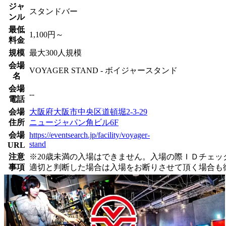
ジャ
スタンドバー
ンル
最低
1,100円～
料金
規模
最大300人規模
会場
VOYAGER STAND - ボイジャースタンド
名
会場
--
電話
会場
大阪府大阪市中央区道頓堀2-3-29
住所
ニュージャパン角ビル6F
会場
https://eventsearch.jp/facility/voyager-
stand
URL
注意
※20歳未満の入場はできません。入場の際ＩＤチェ
事項
適切と判断した場合は入場をお断りさせて頂く場合も