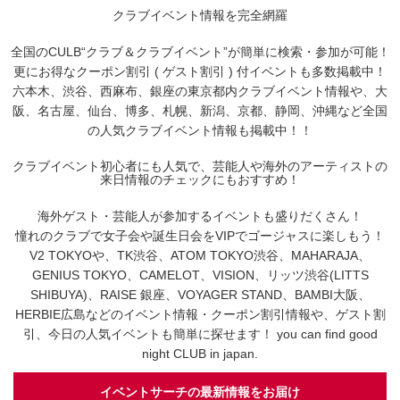
クラブイベント情報を完全網羅
全国のCULB“クラブ＆クラブイベント”が簡単に検索・参加が可能！
更にお得なクーポン割引 ( ゲスト割引 ) 付イベントも多数掲載中！
六本木、渋谷、西麻布、銀座の東京都内クラブイベント情報や、大
阪、名古屋、仙台、博多、札幌、新潟、京都、静岡、沖縄など全国
の人気クラブイベント情報も掲載中！！
クラブイベント初心者にも人気で、芸能人や海外のアーティストの
来日情報のチェックにもおすすめ！
海外ゲスト・芸能人が参加するイベントも盛りだくさん！
憧れのクラブで女子会や誕生日会をVIPでゴージャスに楽しもう！
V2 TOKYOや、TK渋谷、ATOM TOKYO渋谷、MAHARAJA、
GENIUS TOKYO、CAMELOT、VISION、リッツ渋谷(LITTS
SHIBUYA)、RAISE 銀座、VOYAGER STAND、BAMBI大阪、
HERBIE広島などのイベント情報・クーポン割引情報や、ゲスト割
引、今日の人気イベントも簡単に探せます！ you can find good
night CLUB in japan.
イベントサーチの最新情報をお届け