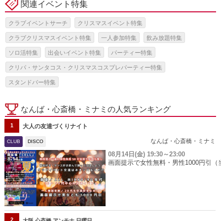
関連イベント特集
クラブイベントサーチ
クリスマスイベント特集
クラブクリスマスイベント特集
一人参加特集
飲み放題特集
ソロ活特集
出会いイベント特集
パーティー特集
クリパ・サンタコス・クリスマスコスプレパーティー特集
スタンドバー特集
なんば・心斎橋・ミナミの人気ランキング
1
大人の友達づくりナイト
なんば・心斎橋・ミナミ
CLUB
DISCO
08月14日(金)
19:30～23:00
画面提示で女性無料・男性1000円引（
2
大阪 心斎橋 アンモナ 日曜日