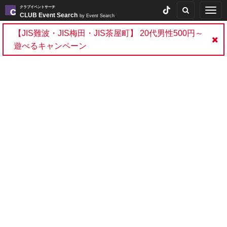
クラブイベントサーチ
Togg
CLUB Event Search
by Event Search
navig
【JIS難波・JIS梅田・JIS茶屋町】 20代男性500円～
遊べるキャンペーン