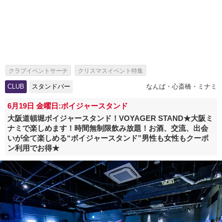
クラブイベントサーチ
クリスマスイベント特集
クラブクリスマスイベント特集
一人参加特集
飲み放題特集
CLUB
スタンドバー
なんば・心斎橋・ミナミ
ソロ活特集
出会いイベント特集
パーティー特集
6月19日 金曜日:ボイジャースタンド
クリパ・サンタコス・クリスマスコスプレパーティー特集
大阪道頓堀ボイジャースタンド！VOYAGER STAND★大阪ミ
ナミで楽しめます！時間無制限飲み放題！お酒、交流、出会
スタンドバー特集
いが全て楽しめる“ボイジャースタンド”男性も女性もクーポ
ン利用でお得★