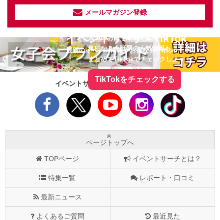
メールマガジン登録
イベントサーチ - TikTok
人気のお店を動画で配信中！
気になる今話題の人気情報も
最新のイベント情報やお得なクーポン
まとめてTikTokでチェックしよう！
TikTokをチェックする
イベントサーチをフォローしよう！
ページトップへ
TOPページ
イベントサーチとは？
特集一覧
レポート・口コミ
最新ニュース
よくあるご質問
最近見た