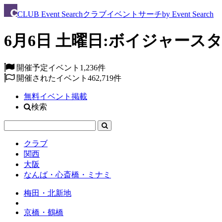
CLUB
Event Search
クラブイベントサーチ
by Event Search
6月6日 土曜日:ボイジャースタ
開催予定イベント
1,236件
開催されたイベント
462,719件
無料イベント掲載
検索
クラブ
関西
大阪
なんば・心斎橋・ミナミ
梅田・北新地
京橋・鶴橋