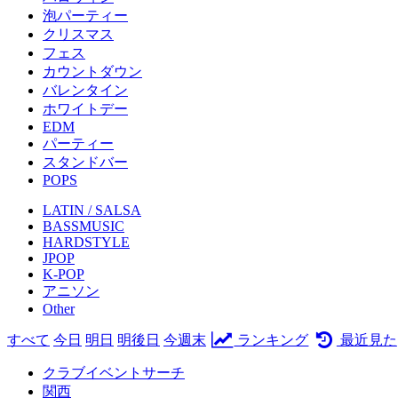
泡パーティー
クリスマス
フェス
カウントダウン
バレンタイン
ホワイトデー
EDM
パーティー
スタンドバー
POPS
LATIN / SALSA
BASSMUSIC
HARDSTYLE
JPOP
K-POP
アニソン
Other
すべて
今日
明日
明後日
今週末
ランキング
最近見た
クラブイベントサーチ
関西