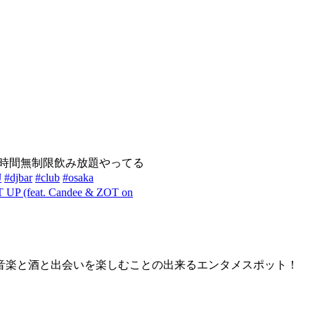
時間無制限飲み放題やってる
J
#djbar
#club
#osaka
UP (feat. Candee & ZOT on
音楽と酒と出会いを楽しむことの出来るエンタメスポット！