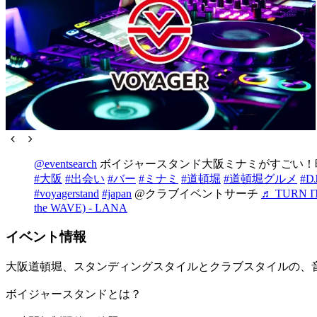
@eventsearch
ボイジャースタンド大阪ミナミがすごい！
#大阪
#出会い
#バー
#ミナミ
#道頓堀
#道頓堀グルメ
#D
#voyagerstand
#japan
@クラブイベントサーチ
♬ TURN IT 
the WAVE) - LANA
イベント情報
大阪道頓堀、スタンディングスタイルとクラブスタイルの、
ボイジャースタンドとは？