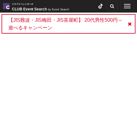
クラブイベントサーチ
Togg
CLUB Event Search
by Event Search
navig
【JIS難波・JIS梅田・JIS茶屋町】 20代男性500円～
遊べるキャンペーン