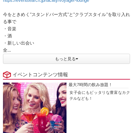
https://eventsearch.jp/facility/voyager-lounge
今をときめく"スタンドバー方式"と"クラブスタイル"を取り入れ
る事で
・音楽
・酒
・新しい出会い
全...
もっと見る
イベントコンテンツ情報
最大7時間の飲み放題！
女子会にもピッタリな豊富なカク
テルなども！