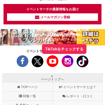
イベントサーチの最新情報をお届け
メールマガジン登録
イベントサーチ - TikTok
人気のお店を動画で配信中！
気になる今話題の人気情報も
最新のイベント情報やお得なクーポン
まとめてTikTokでチェックしよう！
TikTokをチェックする
イベントサーチをフォローしよう！
ページトップへ
TOPページ
イベントサーチとは？
特集一覧
レポート・口コミ