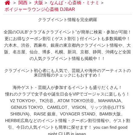
関西
大阪
なんば・心斎橋・ミナミ
ボイジャーラウンジ心斎橋 DJBAR
クラブイベント情報を完全網羅
全国のCULB“クラブ＆クラブイベント”が簡単に検索・参加が可能！
更にお得なクーポン割引 ( ゲスト割引 ) 付イベントも多数掲載中！
六本木、渋谷、西麻布、銀座の東京都内クラブイベント情報や、大
阪、名古屋、仙台、博多、札幌、新潟、京都、静岡、沖縄など全国
の人気クラブイベント情報も掲載中！！
クラブイベント初心者にも人気で、芸能人や海外のアーティストの
来日情報のチェックにもおすすめ！
海外ゲスト・芸能人が参加するイベントも盛りだくさん！
憧れのクラブで女子会や誕生日会をVIPでゴージャスに楽しもう！
V2 TOKYOや、TK渋谷、ATOM TOKYO渋谷、MAHARAJA、
GENIUS TOKYO、CAMELOT、VISION、リッツ渋谷(LITTS
SHIBUYA)、RAISE 銀座、VOYAGER STAND、BAMBI大阪、
HERBIE広島などのイベント情報・クーポン割引情報や、ゲスト割
引、今日の人気イベントも簡単に探せます！ you can find good
night CLUB in japan.