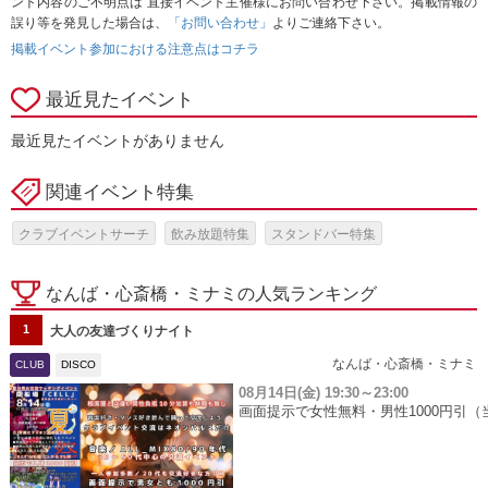
ント内容のご不明点は 直接イベント主催様にお問い合わせ下さい。掲載情報の
誤り等を発見した場合は、
「お問い合わせ」
よりご連絡下さい。
掲載イベント参加における注意点はコチラ
最近見たイベント
最近見たイベントがありません
関連イベント特集
クラブイベントサーチ
飲み放題特集
スタンドバー特集
なんば・心斎橋・ミナミの人気ランキング
1
大人の友達づくりナイト
なんば・心斎橋・ミナミ
CLUB
DISCO
08月14日(金)
19:30～23:00
画面提示で女性無料・男性1000円引（