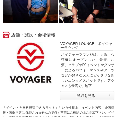
店舗・施設・会場情報
VOYAGER LOUNGE - ボイジャ
ーラウンジ
ボイジャーラウンジは、大阪、心
斎橋にオープンした、音楽、お
酒、クラブやDJイベントやダンサ
ーによるパフォーマンスやダーツ
などが好きな大人にピッタリな新
しいエンタメスポットです。アク
セスも最高で、地下...
詳細を見る
「イベントを無料投稿できるサイト」という性質上、イベント内容・企画情
報・画像内容は 保証されませんので必ず事前にご確認の上ご参加下さい。イベ